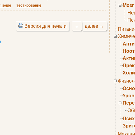
Мозг
учение
тестирование
Не
Пс
Версия для печати
←
далее →
Питани
Химиче
Анти
Ноо
Акти
Прек
Холи
Физиол
Осно
Уров
Пере
Об
Псих
Зрит
Механи