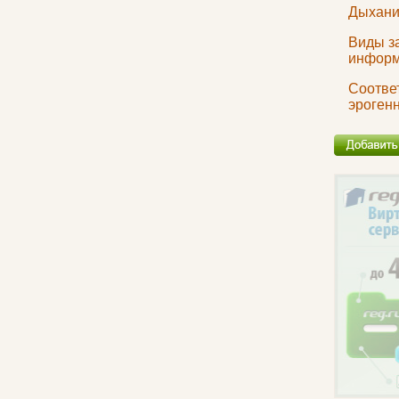
Дыхани
Виды з
инфор
Соотве
эроген