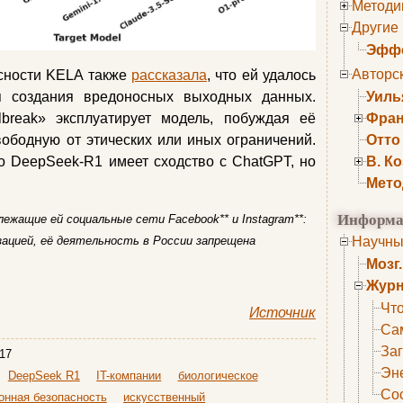
Методи
Другие
Эффе
Авторс
сности KELA также
рассказала
, что ей удалось
я создания вредоносных выходных данных.
Уиль
lbreak» эксплуатирует модель, побуждая её
Фран
вободную от этических или иных ограничений.
Отто
о DeepSeek-R1 имеет сходство с ChatGPT, но
В. К
Мето
Информа
длежащие ей социальные сети Facebook** и Instagram**:
зацией, её деятельность в России запрещена
Научны
Мозг
Журн
Что
Источник
Са
Заг
17
Эне
DeepSeek R1
IT-компании
биологическое
Сос
нная безопасность
искусственный