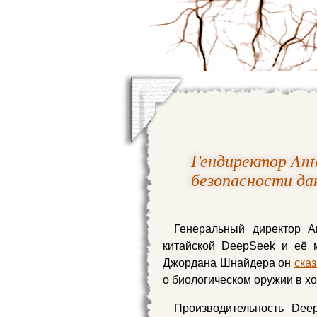
Гендиректор Anth
безопасности да
Генеральный директор A
китайской DeepSeek и её 
Джордана Шнайдера он
ска
о биологическом оружии в хо
Производительность Dee