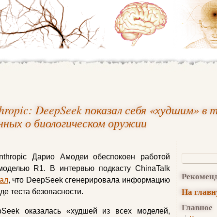
ropic: DeepSeek показал себя «худшим» в 
нных о биологическом оружии
nthropic Дарио Амодеи обеспокоен работой
моделью R1. В интервью подкасту ChinaTalk
Рекомен
зал
, что DeepSeek сгенерировала информацию
На глав
де теста безопасности.
Главное
pSeek оказалась «худшей из всех моделей,