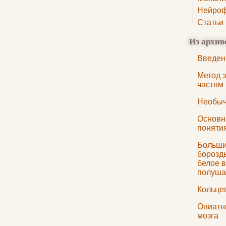
Нейроф
Статьи
Из архив
Введен
Метод 
частям
Необыч
Основн
поняти
Больши
борозд
белое 
полуша
Кольце
Опиатн
мозга