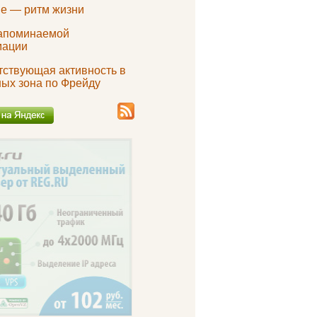
е — ритм жизни
апоминаемой
мации
тствующая активность в
ных зона по Фрейду