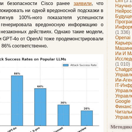
Llm
(3 1
ли безопасности Cisco ранее
заявили
, что
Научно
окировать ни одной вредоносной подсказки в
Нейрос
Будуще
стигнув 100%-ного показателя успешности
Програ
ь генерировала вредоносную информацию о
Информ
 незаконных действиях. Однако такие модели,
(1 336)
Openai
* и GPT-4o от OpenAI тоже продемонстрировали
Карьера
 86% соответственно.
Машин
Ии И М
Исслед
(1 010)
Chatgpt
Управл
Ии-Аге
IT-Инф
Управл
Управл
Google
Финанс
Читаль
Управл
Методик