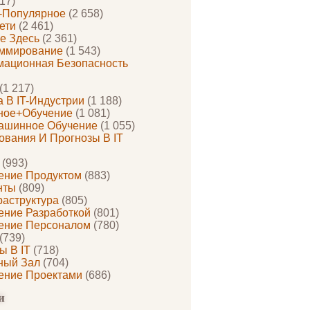
17)
-Популярное
(2 658)
ети
(2 461)
е Здесь
(2 361)
ммирование
(1 543)
ационная Безопасность
(1 217)
 В IT-Индустрии
(1 188)
ное+обучение
(1 081)
ашинное Обучение
(1 055)
ования И Прогнозы В IT
(993)
ение Продуктом
(883)
нты
(809)
раструктура
(805)
ение Разработкой
(801)
ение Персоналом
(780)
(739)
ы В IT
(718)
ный Зал
(704)
ение Проектами
(686)
и