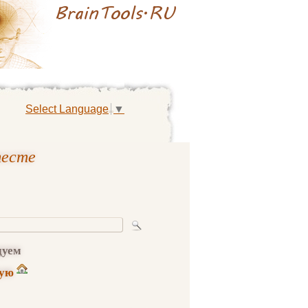
Select Language
▼
тесте
дуем
ную