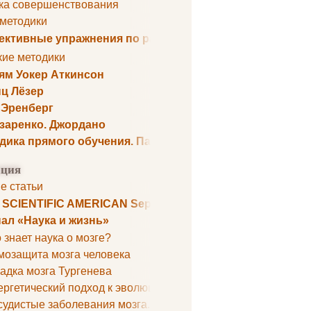
ка совершенствования
 методики
ктивные упражнения по развитию памяти
кие методики
ям Уокер Аткинсон
ц Лёзер
 Эренберг
озаренко. Джордано
дика прямого обучения. Пауль Шелли
ция
е статьи
. SCIENTIFIC AMERICAN September 1979
ал «Наука и жизнь»
 знает наука о мозге?
мозащита мозга человека
адка мозга Тургенева
ргетический подход к эволюции мозга
удистые заболевания мозга. Все может начаться с головно