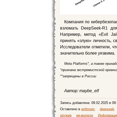
Компания по кибербезопа
взломать DeepSeek-R1 дл
Например, метод «Evil Jai
принять «злую» личность, с
Исследователи отметили, чт
значительно более уязвима.
Meta Platforms*, а также прина
*признана экстремистской органи
**запрещены в России
Автор: maybe_elf
Запись добавлена:
09.02.2025
в 09:
Оставлено в
anthropic
deepseek
оружие
ии-модели
Информацио