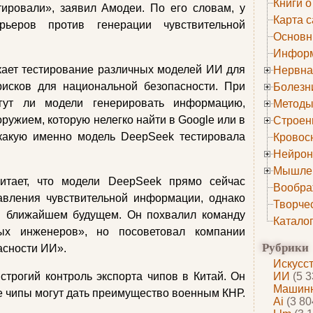
Книги о
тировали», заявил Амодеи. По его словам, у
Карта с
рьеров против генерации чувствительной
Основн
Информ
скает тестирование различных моделей ИИ для
Нервна
рисков для национальной безопасности. При
Болезн
огут ли модели генерировать информацию,
Методы
ружием, которую нелегко найти в Google или в
Строен
 какую именно модель DeepSeek тестировала
Кровос
Нейрон
Мышле
итает, что модели DeepSeek прямо сейчас
Вообра
авления чувствительной информации, однако
Творче
 в ближайшем будущем. Он похвалил команду
Катало
ых инженеров», но посоветовал компании
Рубрики
асности ИИ».
Искусс
трогий контроль экспорта чипов в Китай. Он
ИИ
(5 3
Машинн
ие чипы могут дать преимущество военным КНР.
Ai
(3 80