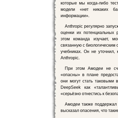
которые мы когда-либо тес
модели «нет никаких ба
информации».
Anthropic регулярно запу
оценки их потенциальных 
этом команда изучает, м
связанную с биологическим о
учебниках. Он не уточнил,
Anthropic.
При этом Амодеи не сч
«опасны» в плане предост
они могут стать таковыми
DeepSeek как «талантлив
«серьёзно отнестись к безоп
Амодеи также поддержал с
высказал опасения, что так