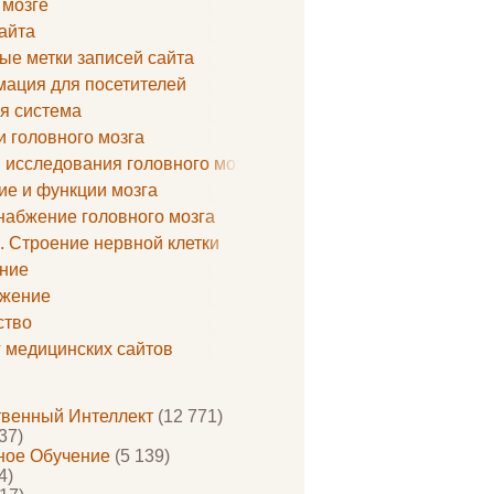
 мозге
айта
ые метки записей сайта
ация для посетителей
я система
и головного мозга
 исследования головного мозга
ие и функции мозга
набжение головного мозга
. Строение нервной клетки
ние
жение
ство
г медицинских сайтов
твенный Интеллект
(12 771)
37)
ое Обучение
(5 139)
4)