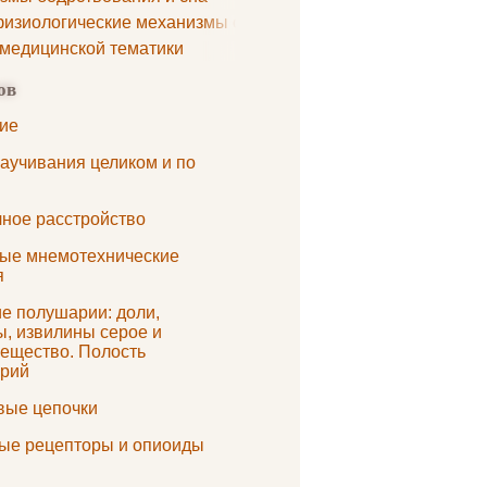
изиологические механизмы сна
 медицинской тематики
ов
ие
заучивания целиком и по
ное расстройство
ые мнемотехнические
я
е полушарии: доли,
ы, извилины серое и
вещество. Полость
рий
вые цепочки
ые рецепторы и опиоиды