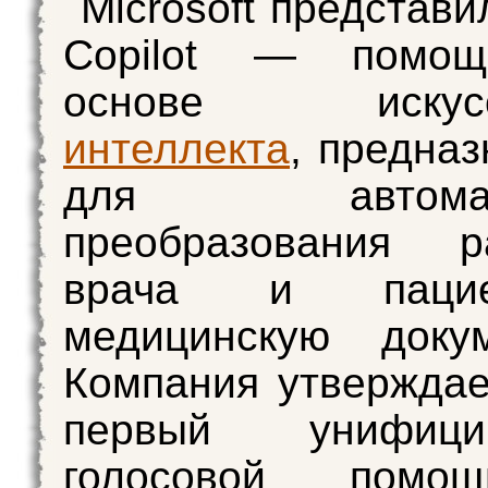
Microsoft представ
Copilot — помощ
основе искусст
интеллекта
, предназ
для автоматич
преобразования ра
врача и паци
медицинскую докум
Компания утверждает
первый унифицир
голосовой помо