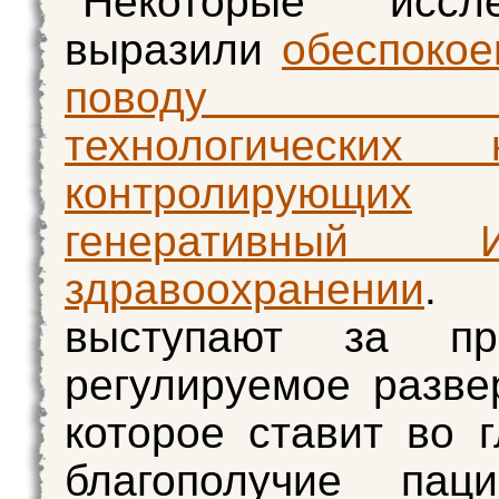
Некоторые иссле
выразили
обеспокое
поводу кр
технологических к
контролирующих
генеративны
здравоохранении
.
выступают за про
регулируемое разве
которое ставит во г
благополучие пац