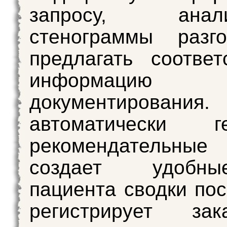
запросу, анализ
стенограммы разг
предлагать соотве
информаци
документирован
автоматически ге
рекомендательные
создает удобн
пациента сводки по
регистрирует за