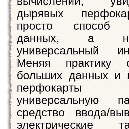
вычислений, у
дырявых перфока
просто способ х
данных, а нас
универсальный инс
Меняя практику о
больших данных и 
перфокарт
универсальную п
средство ввода/вы
электрические та