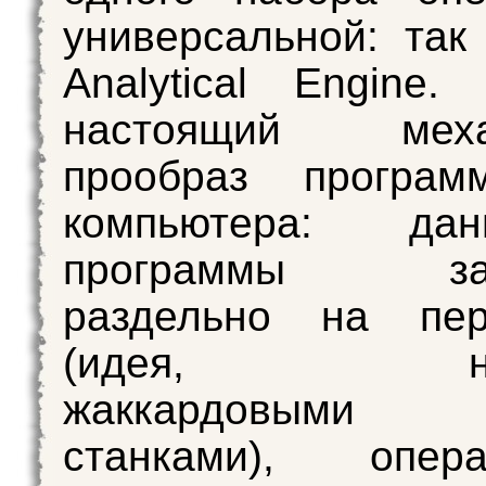
универсальной: так
Analytical Engine
настоящий механ
прообраз программ
компьютера: д
программы зад
раздельно на пер
(идея, нав
жаккардовыми т
станками), опе