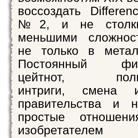
воссоздать Differen
№2, и не столкн
меньшими сложнос
не только в метал
Постоянный фин
цейтнот, полит
интриги, смена и
правительства и н
простые отношен
изобретате