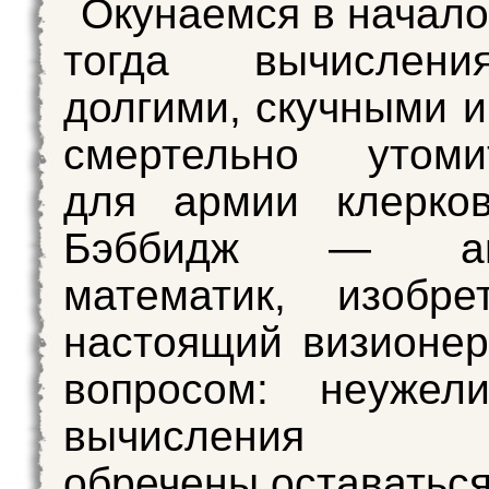
Окунаемся в начало
тогда вычислен
долгими, скучными и
смертельно утоми
для армии клерков
Бэббидж — анг
математик, изобре
настоящий визионер
вопросом: неужел
вычисления на
обречены оставатьс