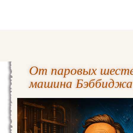
От паровых шесте
машина Бэббиджа