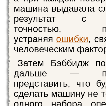
машина выдавала с
результат с в
точностью, по
устраняя
ошибки
, с
человеческим факто
Затем Бэббидж п
дальше — поп
представить, что бу
сделать машину не т
одного набора опе