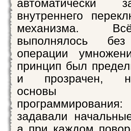
автоматически 
внутреннего перек
механизма. В
выполнялось без
операции умножени
принцип был предел
и прозрачен, на
основы ра
программирова
задавали начальны
а при каждом повор