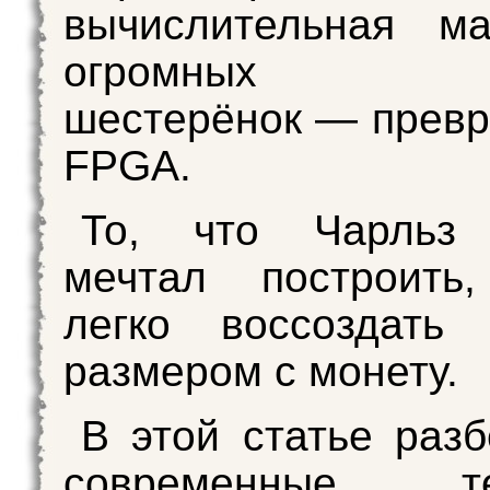
вычислительная м
огромных ла
шестерёнок — превр
FPGA.
То, что Чарльз
мечтал построить,
легко воссоздать
размером с монету.
В этой статье разб
современные тех