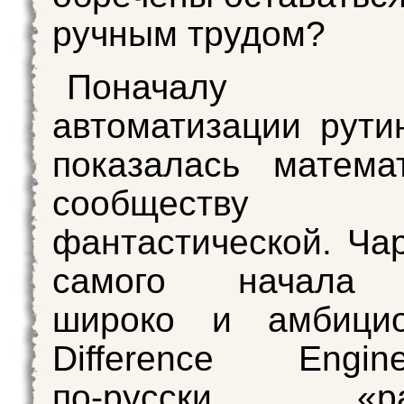
ручным трудом?
Поначалу
автоматизации рути
показалась матема
сообществу 
фантастической. Чар
самого начала 
широко и амбицио
Difference Engi
по‑русски «раз