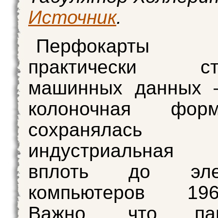
Источник
.
Перфокарты
практически ста
машинных данных 
колоночная фо
сохранялас
индустриальная 
вплоть до элек
компьютеров 1960
Важно, что па