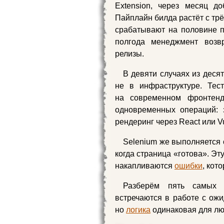
Extension, через месяц д
Пайплайн билда растёт с трё
срабатывают на половине 
полгода менеджмент возв
релизы.
В девяти случаях из деся
не в инфраструктуре. Тес
на современном фронтен
одновременных операций: з
рендеринг через React или V
Selenium же выполняется 
когда страница «готова». Эт
накапливаются
ошибки
, кот
Разберём пять самых 
встречаются в работе с ожи
но
логика
одинаковая для лю