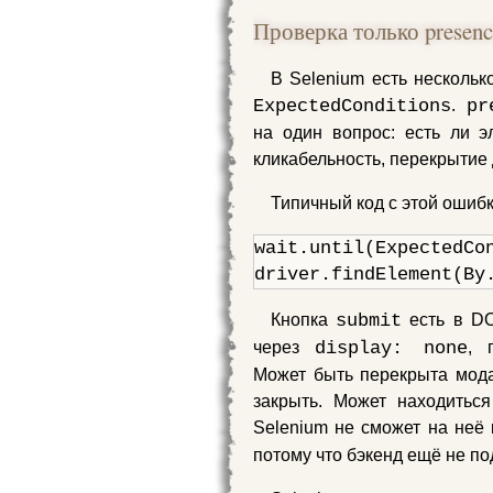
Проверка только presence 
В Selenium есть нескольк
ExpectedConditions
.
pr
на один вопрос: есть ли 
кликабельность, перекрытие 
Типичный код с этой ошибк
wait.until(ExpectedCo
driver.findElement(By
Кнопка
submit
есть в DO
через
display: none
, 
Может быть перекрыта модал
закрыть. Может находиться
Selenium не сможет на неё 
потому что бэкенд ещё не по