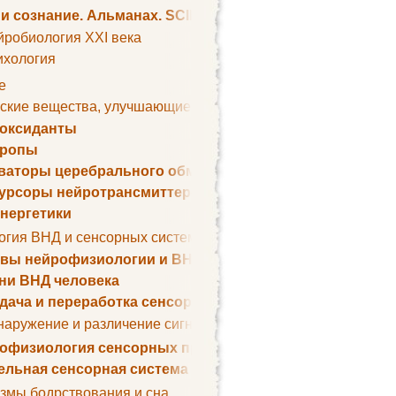
 и сознание. Альманах. SCIENTIFIC AMERICAN
йробиология XXI века
ихология
е
ские вещества, улучшающие умственные способности
оксиданты
тропы
ваторы церебрального обмена веществ
урсоры нейротрансмиттеров
нергетики
огия ВНД и сенсорных систем
вы нейрофизиологии и ВНД
ни ВНД человека
дача и переработка сенсорных сигналов
наружение и различение сигналов. Сенсорная рецепция
офизиология сенсорных процессов
ельная сенсорная система
змы бодрствования и сна