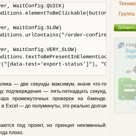
Техник
er, WaitConfig.QUICK)

ditions.elementToBeClickable(buttonLocator));
Группа 
er, WaitConfig.SLOW)

ditions.urlContains("/order-confirmation"));

er, WaitConfig.VERY_SLOW)

ditions.textToBePresentInElementLocated(

("[data-test='export-status']"), "Completed"

клика — две секунды максимум, иначе что‑то
цу подтверждения — пять‑пятнадцать секунд,
ара промежуточных проверок на бэкенде.
 в Excel — до полуминуты, это реально долгая
аются под проект, но принцип неизменный:
гда плохо.