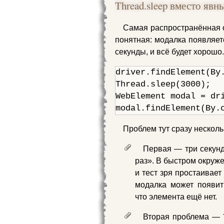
Thread.sleep вместо яв
Самая распространённая 
понятная: модалка появляетс
секунды, и всё будет хорошо.
driver.findElement(By.
Thread.sleep(3000);

WebElement modal = dr
modal.findElement(By.
Проблем тут сразу несколь
Первая — три секунд
раз». В быстром окруж
и тест зря простаивает
модалка может появить
что элемента ещё нет.
Вторая проблема —