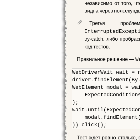
независимо от того, ч
видна через полсекунды
Третья пр
InterruptedExcept
try‑catch, либо пробр
код тестов.
Правильное решение —
W
WebDriverWait wait = n
driver.findElement(By.
WebElement modal = wai
    ExpectedCondition
);

wait.until(ExpectedCon
    modal.findElement(
)).click();
Тест ждёт ровно столько,