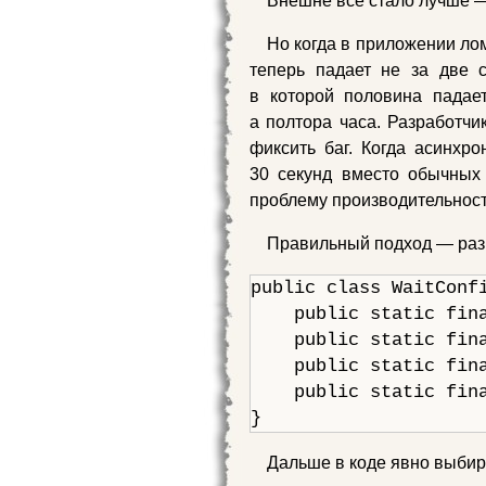
Внешне всё стало лучше — 
Но когда в приложении лом
теперь падает не за две с
в которой половина падает
а полтора часа. Разработчи
фиксить баг. Когда асинхр
30 секунд вместо обычных 
проблему производительност
Правильный подход — раз
public class WaitConfi
    public static fina
    public static fina
    public static fina
    public static fina
}
Дальше в коде явно выбир