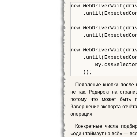
new WebDriverWait(driv
    .until(ExpectedCon
new WebDriverWait(driv
    .until(ExpectedCon
new WebDriverWait(driv
    .until(ExpectedCon
        By.cssSelector
    ));
Появление кнопки после 
не так. Редирект на страни
потому что может быть п
Завершение экспорта отчёта
операция.
Конкретные числа подбир
«один таймаут на всё» — все