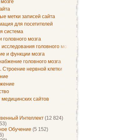
 мозге
айта
ые метки записей сайта
ация для посетителей
я система
и головного мозга
 исследования головного мозга
ие и функции мозга
набжение головного мозга
. Строение нервной клетки
ние
жение
ство
г медицинских сайтов
твенный Интеллект
(12 824)
53)
ое Обучение
(5 152)
6)