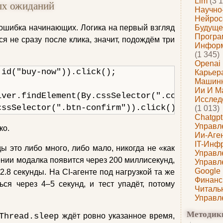
Llm
(3 1
ных ожиданий
Научно
Нейрос
ошибка начинающих. Логика на первый взгляд
Будуще
Програ
я не сразу после клика, значит, подождём три
Информ
(1 345)
Openai
id("buy-now")).click();

Карьера
Машин
Ии И М
iver.findElement(By.cssSelector(".confirmation
Исслед
cssSelector(".btn-confirm")).click();
(1 013)
Chatgpt
Управл
ко.
Ии-Аге
IT-Инф
ы это либо много, либо мало, никогда не «как
Управл
ении модалка появится через 200 миллисекунд,
Управл
Google
 2.8 секунды. На CI‑агенте под нагрузкой та же
Финанс
ся через 4–5 секунд, и тест упадёт, потому
Читаль
Управл
Методик
Thread.sleep
ждёт ровно указанное время,