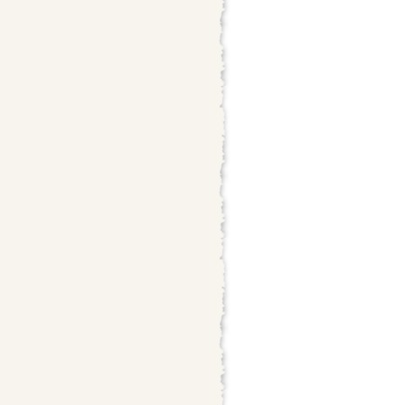
t")));
