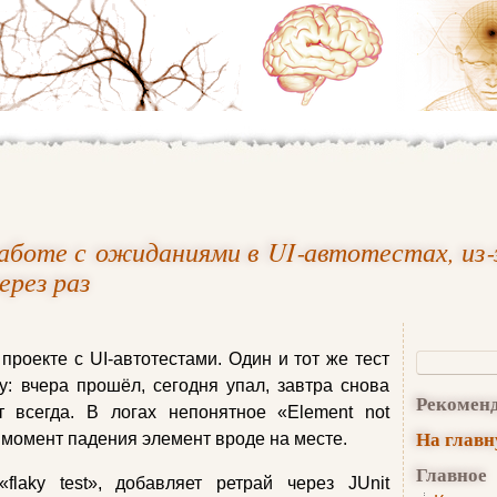
аботе с ожиданиями в UI‑автотестах, из‑
рез раз
роекте с UI‑автотестами. Один и тот же тест
у: вчера прошёл, сегодня упал, завтра снова
Рекомен
т всегда. В логах непонятное «Element not
На глав
на момент падения элемент вроде на месте.
Главное
laky test», добавляет ретрай через JUnit