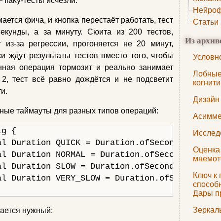
flaky‑тесты исчезли.
Нейроф
ается фича, и кнопка перестаёт работать, тест
Статьи
екунды, а за минуту. Сюита из 200 тестов,
Из архив
 из‑за регрессии, прогоняется не 20 минут,
ки ждут результаты тестов вместо того, чтобы
Условн
онная операция тормозит и реально занимает
Лобные
2, тест всё равно дождётся и не подсветит
когнит
и.
Дизайн
ные таймауты для разных типов операций:
Асимме
g {

Исслед
l Duration QUICK = Duration.ofSeconds(2);

Оценка
l Duration NORMAL = Duration.ofSeconds(5);

мнемот
l Duration SLOW = Duration.ofSeconds(15);

Ключ к
l Duration VERY_SLOW = Duration.ofSeconds(30)
способн
Дары п
Зеркал
ается нужный: