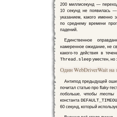
200 миллисекунд — перехо
10 секунд не появилась 
указанием, какого именно 
по среднему времени про
падений.
Единственное оправд
намеренное ожидание, не св
какого‑то действия в тече
Thread.sleep
уместен, но 
Один WebDriverWait на 
Антипод предыдущей ошиб
почитал статью про flaky‑те
побольше, чтобы тесты 
константа
DEFAULT_TIMEO
60 секунд, который использу