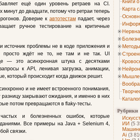
Книги о
обавляет ещё один уровень ретраев на CI.
Карта с
х минут до двадцати, потому что ретраи теперь
Основн
прогонов. Доверие к
автотестам
падает, через
Информ
ращает ручное тестирование на критичные
Нервна
Болезн
ти источник проблемы не в коде приложения и
Методы
т просто ждёт не то, не там и не так. UI
Строен
де — это асинхронная штука с десятками
Кровос
апросы к API, ленивая загрузка, анимации,
Нейрон
ue, который происходит когда движок решит.
Мышле
Вообра
синхронно и не имеет встроенного понимания,
Творче
у разницу закрывают ожидания, и именно в них
Катало
орые потом превращаются в flaky‑тесты.
Рубрики
частых и болезненных ошибок, которые
Искусс
даниями. Все примеры на Java + Selenium 4,
ИИ
(5 3
Машинн
бой связки.
Ai
(3 81