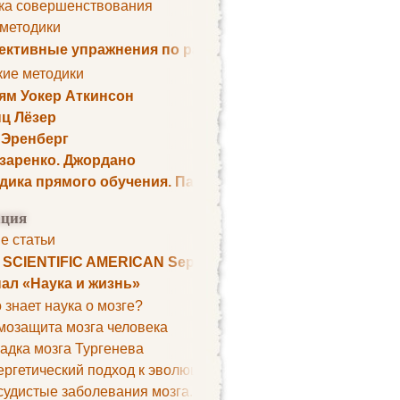
ка совершенствования
 методики
ктивные упражнения по развитию памяти
кие методики
ям Уокер Аткинсон
ц Лёзер
 Эренберг
озаренко. Джордано
дика прямого обучения. Пауль Шелли
0));

ция
е статьи
. SCIENTIFIC AMERICAN September 1979
confirmation-modal"))

ал «Наука и жизнь»
 знает наука о мозге?
мозащита мозга человека
адка мозга Тургенева
ргетический подход к эволюции мозга
удистые заболевания мозга. Все может начаться с головно