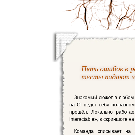
Пять ошибок в р
тесты падают че
Знакомый сюжет в любом п
на CI ведёт себя по‑разном
прошёл. Локально работае
interactable», в скриншоте 
Команда списывает на «f