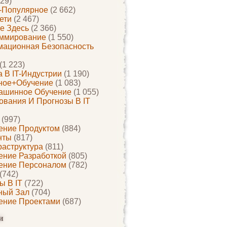
29)
-Популярное
(2 662)
ети
(2 467)
е Здесь
(2 366)
ммирование
(1 550)
ационная Безопасность
(1 223)
 В IT-Индустрии
(1 190)
ное+обучение
(1 083)
ашинное Обучение
(1 055)
-modal"));

ования И Прогнозы В IT
(997)
ение Продуктом
(884)
нты
(817)
раструктура
(811)
ение Разработкой
(805)
ение Персоналом
(782)
(742)
ы В IT
(722)
ный Зал
(704)
ение Проектами
(687)
и