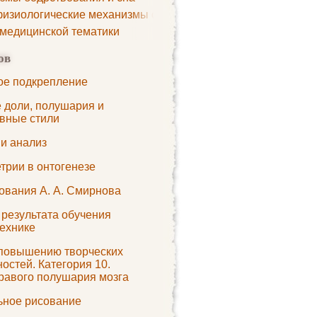
изиологические механизмы сна
 медицинской тематики
ов
ое подкрепление
 доли, полушария и
ивные стили
 и анализ
трии в онтогенезе
ования А. А. Смирнова
 результата обучения
ехнике
 повышению творческих
;

остей. Категория 10.
равого полушария мозга
ьное рисование