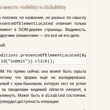
вместо visibility и clickability
о похожих по названию, но разных по смыслу
esenceOfElementLocated
отвечает только
элемент в DOM‑дереве страницы. Видимость,
другими элементами — это всё не его дело.
ой:
nditions.presenceOfElementLocated(By.id("submi
.id("submit")).click();
M. Но прямо сейчас она может быть скрыта
потому что форма ещё не валидирована.
кой с куки‑баннером, которую тест не успел
 за пределами видимой области viewport, и
кликнуть. Может быть в
disabled
состоянии,
дтвердил доступность операции.