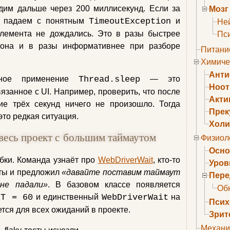
дим дальше через 200 миллисекунд. Если за
Мозг
— падаем с понятным
TimeoutException
и
Не
элемента не дождались. Это в разы быстрее
Пс
гона и в разы информативнее при разборе
Питани
Химиче
Анти
анное применение
Thread.sleep
— это
Ноо
язанное с UI. Например, проверить, что после
Акти
ние трёх секунд ничего не произошло. Тогда
Прек
это редкая ситуация.
Холи
весь проект с большим таймаутом
Физиол
Осно
ки. Команда узнаёт про
WebDriverWait
, кто‑то
Уров
сты и предложил
«давайте поставим таймаут
Пере
не падали»
. В базовом классе появляется
Об
UT = 60
и единственный
WebDriverWait
на
Псих
ется для всех ожиданий в проекте.
Зрит
Механи