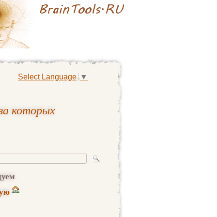
Select Language
▼
за которых
дуем
ную