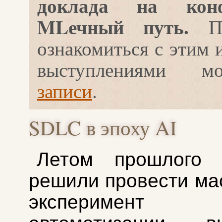
доклада на конф
MLечный путь.
По
ознакомиться с этим 
выступлениями
записи
.
SDLC в эпоху AI
Летом прошлого
решили провести м
экспериме