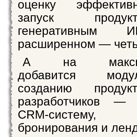
оценку эффектив
запуск прод
генеративным 
расширенном — чет
А на максим
добавится мод
созданию продук
разработчиков — 
CRM-систему, 
бронирования и ленд