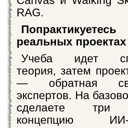
Canvas и Walking Sk
RAG.
Попрактикует
реальных проекта
Учеба идет спр
теория, затем проек
— обратная св
экспертов. На базов
сделаете три 
концепцию ИИ-пр