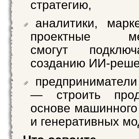
стратегию,
аналитики, марк
проектные ме
смогут подклю
созданию ИИ-реш
предприниматели
— строить про
основе машинног
и генеративных мо