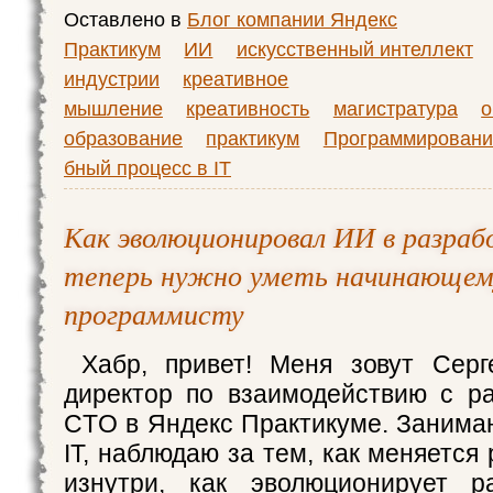
Оставлено в
Блог компании Яндекс
Практикум
ИИ
искусственный интеллект
индустрии
креативное
мышление
креативность
магистратура
о
образование
практикум
Программировани
бный процесс в IT
Как эволюционировал ИИ в разраб
теперь нужно уметь начинающем
программисту
Хабр, привет! Меня зовут Серг
директор по взаимодействию с р
CTO в Яндекс Практикуме. Занима
IT, наблюдаю за тем, как меняется
изнутри, как эволюционирует 