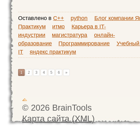
Оставлено в
C++
python
Блог компании Я
Практикум
итмо
Карьера в IT-
индустрии
магистратура
онлайн-
образование
Программирование
Учебный
IT
яндекс практикум
1
2
3
4
5
6
»
© 2026 BrainTools
Карта сайта (XML)