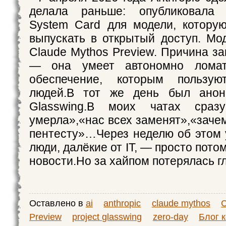
делала раньше: опубликовала 
System Card для модели, котору
выпускать в открытый доступ. Мо
Claude Mythos Preview. Причина з
— она умеет автономно ломат
обеспечение, которым пользую
людей.В тот же день был анонс
Glasswing.В моих чатах сразу
умерла»,«нас всех заменят»,«заче
пентесту»…Через неделю об этом
люди, далёкие от IT, — просто пото
новости.Но за хайпом потерялась г
Оставлено в
ai
anthropic
claude mythos
C
Preview
project glasswing
zero-day
Блог 