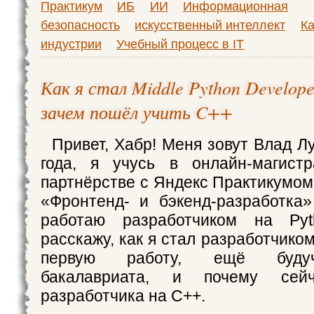
Практикум
ИБ
ИИ
Информационная
безопасность
искусственный интеллект
Ка
индустрии
Учебный процесс в IT
Как я стал Middle Python Develope
зачем пошёл учить C++
Привет, Хабр! Меня зовут Влад Л
года, я учусь в онлайн-магис
партнёрстве с Яндекс Практикумом
«Фронтенд- и бэкенд-разработка
работаю разработчиком на Pyt
расскажу, как я стал разработчиком
первую работу, ещё буду
бакалавриата, и почему сей
разработчика на С++.