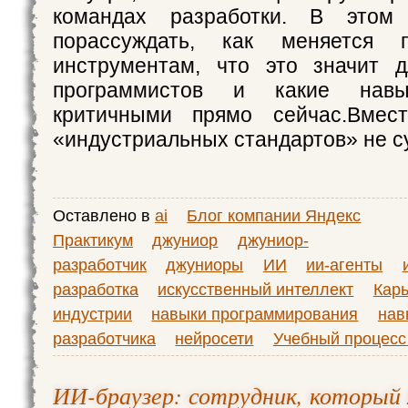
командах разработки. В этом 
порассуждать, как меняется
инструментам, что это значит 
программистов и какие навы
критичными прямо сейчас.Вмест
«индустриальных стандартов» не с
Оставлено в
ai
Блог компании Яндекс
Практикум
джуниор
джуниор-
разработчик
джуниоры
ИИ
ии-агенты
разработка
искусственный интеллект
Карь
индустрии
навыки программирования
нав
разработчика
нейросети
Учебный процесс 
ИИ-браузер: сотрудник, который