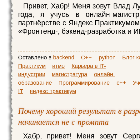
Привет, Хабр! Меня зовут Влад Л
года, я учусь в онлайн-магис
партнёрстве с Яндекс Практикумом
«Фронтенд-, бэкенд-разработка и 
Оставлено в
backend
C++
python
Блог 
Практикум
итмо
Карьера в IT-
индустрии
магистратура
онлайн-
образование
Программирование
с++
Уч
IT
яндекс практикум
Почему хороший результат в раз
начинается не с промпта
Хабр, привет! Меня зовут Серг