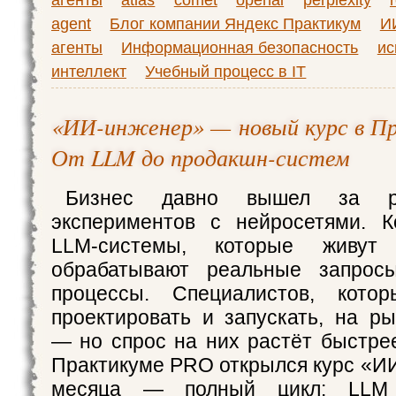
agent
Блог компании Яндекс Практикум
И
агенты
Информационная безопасность
ис
интеллект
Учебный процесс в IT
«ИИ-инженер» — новый курс в П
От LLM до продакшн-систем
Бизнес давно вышел за р
экспериментов с нейросетями. К
LLM-системы, которые живут
обрабатывают реальные запрос
процессы. Специалистов, кото
проектировать и запускать, на р
— но спрос на них растёт быстре
Практикуме PRO открылся курс «ИИ
месяца — полный цикл: LLM 