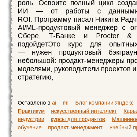
роль. Освоите полный цикл созда
ИИ — от работы с данными
ROI. Программу писал Никита Рад
AI/ML-продуктовый менеджер с о
Сбере, Т-Банке и Procter &
подойдетЭто курс для опытных
— нужен продуктовый бэкграун
небольшой: продакт-менеджеры про
моделями, руководители проектов 
стратегию,
Оставлено в
ai
ml
Блог компании Яндекс
Практикум
искусственный интеллект
Карье
индустрии
курсы для продактов
Машинно
обучение
продакт-менеджмент
Учебный пр