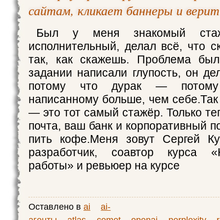
сайтам, кликает баннеры и вери
Был у меня знакомый стажё
исполнительный, делал всё, что с
так, как скажешь. Проблема был
задании написали глупость, он де
потому что дурак — потому
написанному больше, чем себе.Так
— это тот самый стажёр. Только те
почта, ваш банк и корпоративный п
пить кофе.Меня зовут Сергей Ку
разработчик, соавтор курса «
работы» и ревьюер на курсе
Оставлено в
ai
ai-
агенты
atlas
comet
openai
perplexity
r