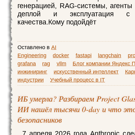
генерацией, RAG-системы, агенты 
деплой и эксплуатация с 
качества.Кому подойдёт
Оставлено в
AI
Engineering
docker
fastapi
langchain
pr
grafana
rag
vllm
Блог компании Яндекс 
инжиниринг
искусственный интеллект
Кар
индустрии
Учебный процесс в IT
ИБ умерла? Разбираем Project Gla
ИИ нашёл тысячи 0-day и что это
безопасников
7 апреля 2026 года Anthropic сде