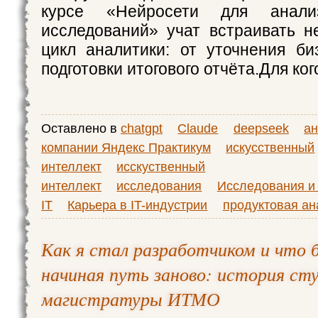
курсе «Нейросети для анал
исследований» учат встраивать н
цикл аналитики: от уточнения би
подготовки итогового отчёта.Для ког
Оставлено в
chatgpt
Claude
deepseek
ан
компании Яндекс Практикум
искусственный
интеллект
исскуственный
интеллект
исследования
Исследования и 
IT
Карьера в IT-индустрии
продуктовая ан
Как я стал разработчиком и что б
начиная путь заново: история ст
магистратуры ИТМО