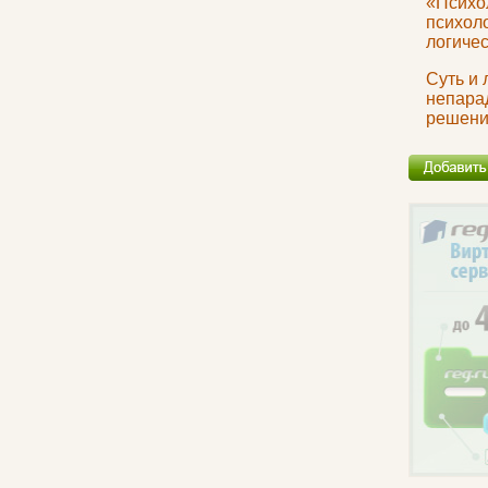
«Психо
психол
логиче
Суть и 
непара
решени