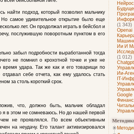
во всей бейсбольной лиге.
Нейрос
Будуще
сь найти подход, который позволил мальчику
Програ
. Но самое удивительное открытие было еще
Информ
(1 343)
несколько лет. Он продолжал играть в бейсбол и
Openai
речу, послужившую поворотным пунктом в его
Карьера
Машин
Ии И М
Исслед
ельно забыл подробности выработанной тогда
(1 012)
ичего не помнил о крохотной точке и уже не
Chatgpt
 время удара. Так же как и его товарищи по
Управл
Ии-Аге
отдавал себе отчета, как ему удалось стать
IT-Инф
ом за столь короткий срок.
Управл
Управл
Google
Финанс
ложив, что, должно быть, мальчик обладал
Читаль
Управл
о я в этом не сомневаюсь. Но до нашей первой
Методик
 чем не проявлялся. По всем объективным
чен на неудачу. Его талант активизировался
Методи