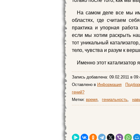
только после того, как мы в
На самом деле все мы им
областях, где считаем себ
практика и упорная работа
если мы хотим раскрыть на
тот уникальный катализатор
тело, чувства и разум к верш
Именно этот катализатор 
Запись добавлена:
09.02.2011
в 09:
Оставлено в
Информация
Подборк
гений?
Метки:
время
,
гениальность
,
нав