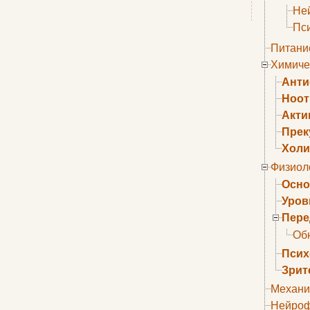
Не
Пс
Питани
Химиче
Анти
Ноо
Акти
Прек
Холи
Физиол
Осно
Уров
Пере
Об
Псих
Зрит
Механи
Нейроф