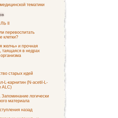
 медицинской тематики
ов
Ь II
ли перевоспитать
е клетки?
я желчь» и прочная
, таящаяся в недрах
 организма
ство старых идей
л-L-карнитин (N-acetil-L-
ne ALC)
. Запоминание логически
ного материала
тступления назад