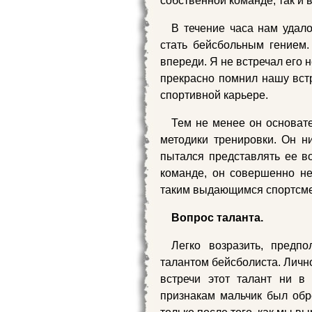
собственной команде, так и 
В течение часа нам удало
стать бейсбольным гением
впереди. Я не встречал его 
прекрасно помнил нашу вст
спортивной карьере.
Тем не менее он основат
методики тренировки. Он н
пытался представлять ее во
команде, он совершенно не 
таким выдающимся спортсмен
Вопрос таланта.
Легко возразить, предпо
талантом бейсболиста. Личн
встречи этот талант ни в
признакам мальчик был обре