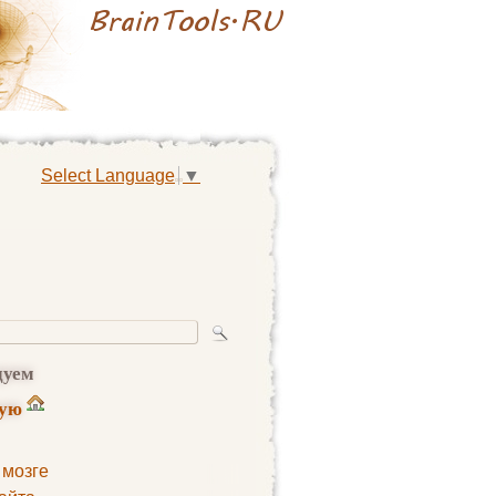
Select Language
▼
дуем
ную
 мозге