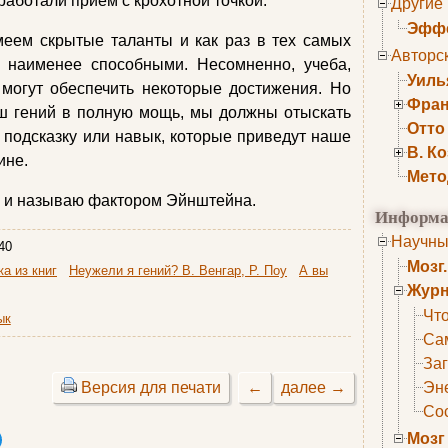
ыработали прием с крохотной точкой.
Другие
Эффе
еем скрытые таланты и как раз в тех самых
Авторс
я наименее способными. Несомненно, учеба,
Уиль
 могут обеспечить некоторые достижения. Но
Фран
ш гений в полную мощь, мы должны отыскать
Отто
, подсказку или навык, которые приведут наше
В. К
ине.
Мето
я и называю фактором Эйнштейна.
Информа
Научны
40
Мозг
а из книг
Неужели я гений? В. Венгар, Р. Поу
А вы
Журн
Что
ык
Са
Заг
Версия для печати
←
далее →
Эне
Сос
Мозг