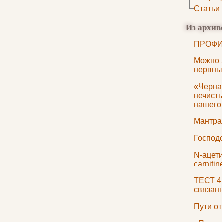
Статьи
Из архив
ПРОФИЛ
Можно 
нервны
«Черна
нечисть
нашего
Мантра
Господ
N-ацети
carniti
ТЕСТ 4
связан
Пути о