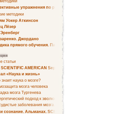
 методики
ктивные упражнения по развитию памяти
кие методики
ям Уокер Аткинсон
ц Лёзер
 Эренберг
озаренко. Джордано
дика прямого обучения. Пауль Шелли
ция
е статьи
. SCIENTIFIC AMERICAN September 1979
ал «Наука и жизнь»
 знает наука о мозге?
мозащита мозга человека
адка мозга Тургенева
ргетический подход к эволюции мозга
удистые заболевания мозга. Все может начаться с головно
 и сознание. Альманах. SCIENTIFIC AMERICAN