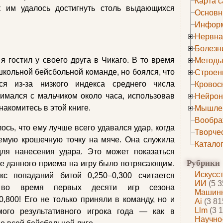
Карта с
к им удалось достигнуть столь выдающихся
Основн
Информ
Нервна
Болезн
я гостил у своего друга в Чикаго. В то время
Методы
школьной бейсбольной команде, но боялся, что
Строен
ся из-за низкого индекса среднего числа
Кровос
имался с мальчиком около часа, использовав
Нейрон
накомитесь в этой книге.
Мышле
Вообра
сь, что ему лучше всего удавался удар, когда
Творче
емую крошечную точку на мяче. Она служила
Катало
ля нанесения удара. Это может показаться
Рубрики
е данного приема на игру было потрясающим.
Искусс
с попаданий битой 0,250–0,300 считается
ИИ
(5 3
 во время первых десяти игр сезона
Машинн
,800! Его не только приняли в команду, но и
Ai
(3 81
Llm
(3 1
ого результативного игрока года — как в
Научно