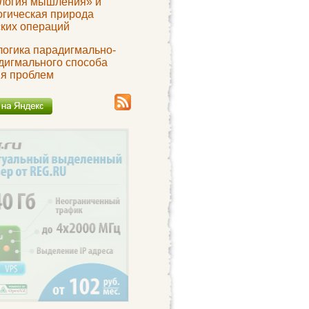
логия мышления» и
огическая природа
ских операций
логика парадигмально-
дигмального способа
я проблем