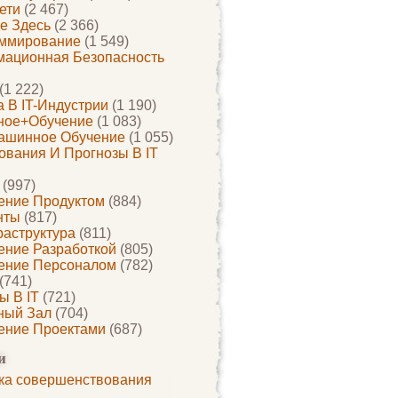
ети
(2 467)
е Здесь
(2 366)
ммирование
(1 549)
ационная Безопасность
(1 222)
 В IT-Индустрии
(1 190)
ное+обучение
(1 083)
ашинное Обучение
(1 055)
ования И Прогнозы В IT
(997)
ение Продуктом
(884)
нты
(817)
раструктура
(811)
ение Разработкой
(805)
ение Персоналом
(782)
(741)
ы В IT
(721)
ный Зал
(704)
ение Проектами
(687)
и
ка совершенствования