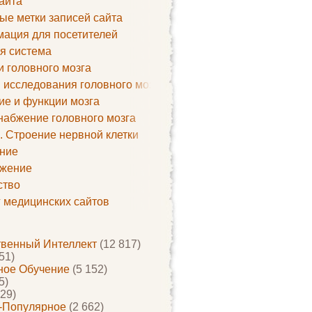
айта
ые метки записей сайта
ация для посетителей
я система
и головного мозга
 исследования головного мозга
ие и функции мозга
набжение головного мозга
. Строение нервной клетки
ние
жение
ство
г медицинских сайтов
твенный Интеллект
(12 817)
51)
ое Обучение
(5 152)
5)
29)
-Популярное
(2 662)