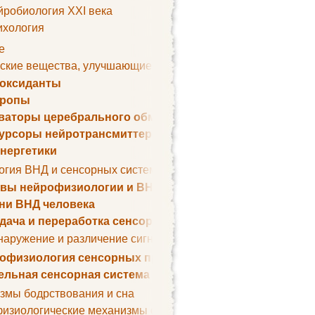
йробиология XXI века
ихология
е
ские вещества, улучшающие умственные способности
оксиданты
тропы
ваторы церебрального обмена веществ
урсоры нейротрансмиттеров
нергетики
огия ВНД и сенсорных систем
вы нейрофизиологии и ВНД
ни ВНД человека
дача и переработка сенсорных сигналов
наружение и различение сигналов. Сенсорная рецепция
офизиология сенсорных процессов
ельная сенсорная система
змы бодрствования и сна
изиологические механизмы сна