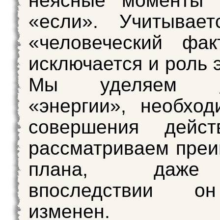
неясные моменты 
«если». Учитывает
«человеческий фак
исключается и роль 
Мы уделяем
«энергии», необхо
совершения дейс
рассматриваем пре
плана, даж
впоследствии о
изменен.