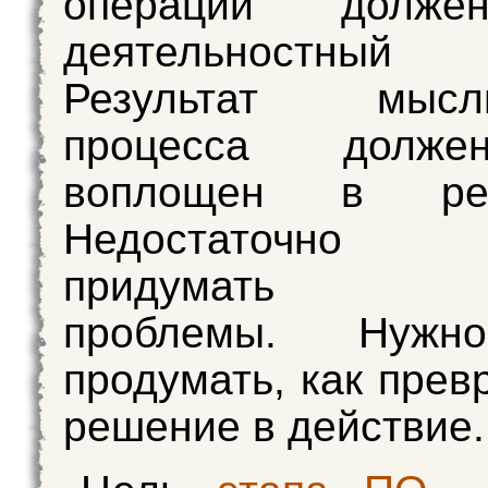
операций долже
деятельностны
Результат мысли
процесса долж
воплощен в реал
Недостаточно 
придумать р
проблемы. Нужн
продумать, как прев
решение в действие.