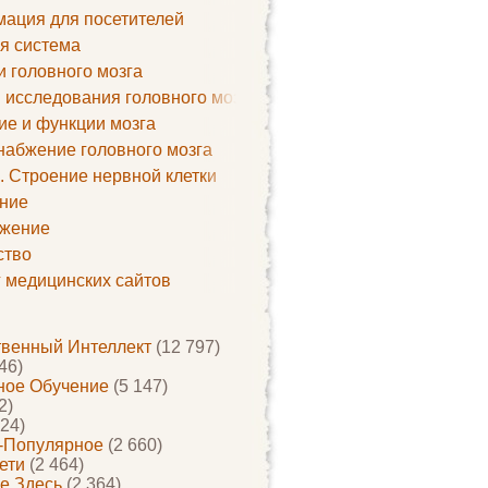
ация для посетителей
я система
и головного мозга
 исследования головного мозга
ие и функции мозга
набжение головного мозга
. Строение нервной клетки
ние
жение
ство
г медицинских сайтов
твенный Интеллект
(12 797)
46)
ое Обучение
(5 147)
2)
24)
-Популярное
(2 660)
ети
(2 464)
е Здесь
(2 364)