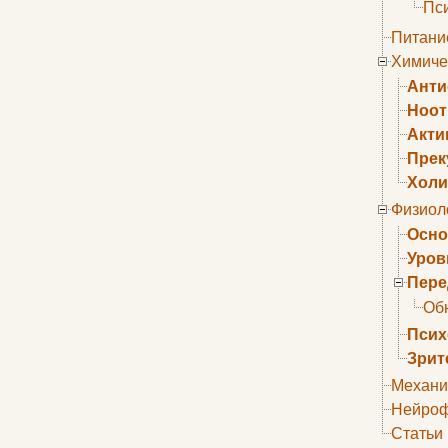
Пс
Питани
Химиче
Анти
Ноо
Акти
Прек
Холи
Физиол
Осно
Уров
Пере
Об
Псих
Зрит
Механи
Нейроф
Статьи