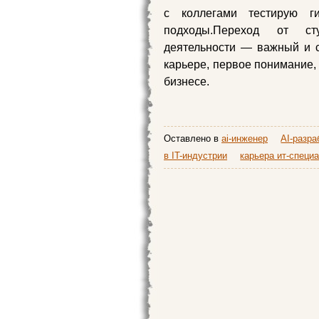
с коллегами тестирую г
подходы.Переход от ст
деятельности — важный и 
карьере, первое понимание,
бизнесе.
Оставлено в
ai-инженер
AI-разра
в IT-индустрии
карьера ит-специ