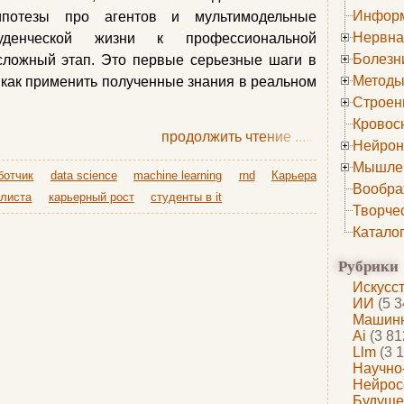
Информ
ипотезы про агентов и мультимодельные
Нервна
уденческой жизни к профессиональной
Болезн
сложный этап. Это первые серьезные шаги в
Методы
 как применить полученные знания в реальном
Строен
Кровос
продолжить чтение
......
Нейрон
Мышле
ботчик
data science
machine learning
rnd
Карьера
Вообра
алиста
карьерный рост
студенты в it
Творче
Катало
Рубрики
Искусс
ИИ
(5 3
Машинн
Ai
(3 81
Llm
(3 1
Научно
Нейрос
Будуще