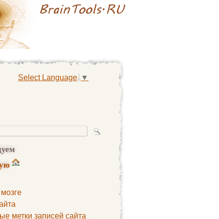
Select Language
▼
дуем
ную
 мозге
айта
ые метки записей сайта