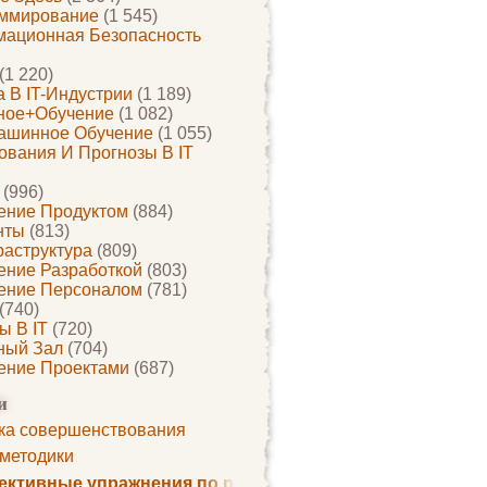
ммирование
(1 545)
ационная Безопасность
(1 220)
 В IT-Индустрии
(1 189)
ное+обучение
(1 082)
ашинное Обучение
(1 055)
ования И Прогнозы В IT
(996)
ение Продуктом
(884)
нты
(813)
раструктура
(809)
ение Разработкой
(803)
ение Персоналом
(781)
(740)
ы В IT
(720)
ный Зал
(704)
ение Проектами
(687)
и
ка совершенствования
 методики
ктивные упражнения по развитию памяти