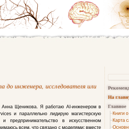
та до инженера, исследователя или
Рекомен
На глав
Главное
т Анна Щеникова. Я работаю AI-инженером в
Книги о
ices и параллельно лидирую магистерскую
Карта с
 и предпринимательство в искусственном
Основн
имаюсь всем, что связано с моделями: вместе