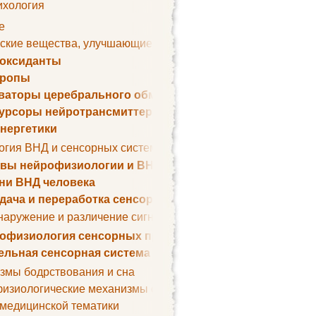
ихология
е
ские вещества, улучшающие умственные способности
оксиданты
тропы
ваторы церебрального обмена веществ
урсоры нейротрансмиттеров
нергетики
огия ВНД и сенсорных систем
вы нейрофизиологии и ВНД
ни ВНД человека
дача и переработка сенсорных сигналов
наружение и различение сигналов. Сенсорная рецепция
офизиология сенсорных процессов
ельная сенсорная система
змы бодрствования и сна
изиологические механизмы сна
 медицинской тематики