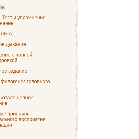
ов
. Тест и упражнение –
нание
ЛЬ А
кое дыхание
ение с полной
ровкой
ее задание
 филогенез головного
ботала цепное
ние
ые принципы
ального восприятия
мации