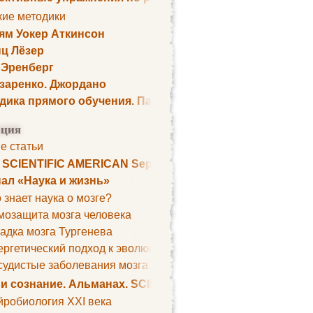
кие методики
ям Уокер Аткинсон
ц Лёзер
 Эренберг
озаренко. Джордано
дика прямого обучения. Пауль Шелли
ция
е статьи
. SCIENTIFIC AMERICAN September 1979
ал «Наука и жизнь»
 знает наука о мозге?
мозащита мозга человека
адка мозга Тургенева
ргетический подход к эволюции мозга
удистые заболевания мозга. Все может начаться с головно
 и сознание. Альманах. SCIENTIFIC AMERICAN
йробиология XXI века