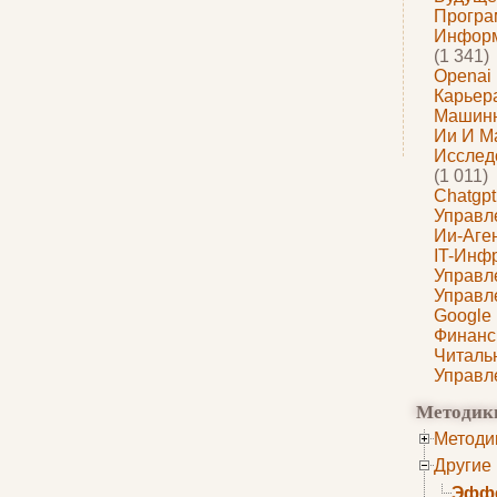
Програ
Информ
(1 341)
Openai
Карьера
Машин
Ии И М
Исслед
(1 011)
Chatgpt
Управл
Ии-Аге
IT-Инф
Управл
Управл
Google
Финанс
Читаль
Управл
Методик
Методи
Другие
Эффе