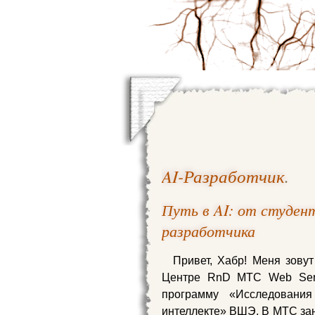
AI-Разработчик
.
Путь в AI: от студен
разработчика
Привет, Хабр! Меня зову
Центре RnD МТС Web Serv
программу «Исследования
интеллекте» ВШЭ. В МТС зан