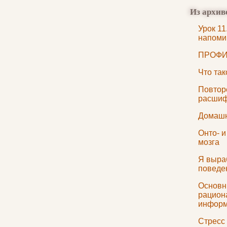
Из архив
Урок 11
напоми
ПРОФИ
Что та
Повтор
расшиф
Домашн
Онто- и
мозга
Я выра
поведе
Основн
рацион
инфор
Стресс