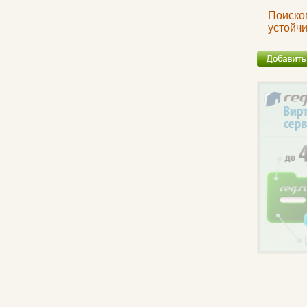
Поисков
устойч