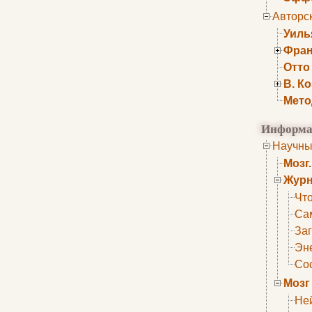
Авторс
Уиль
Фран
Отто
В. К
Мето
Информа
Научны
Мозг
Журн
Что
Са
Заг
Эне
Сос
Мозг
Не