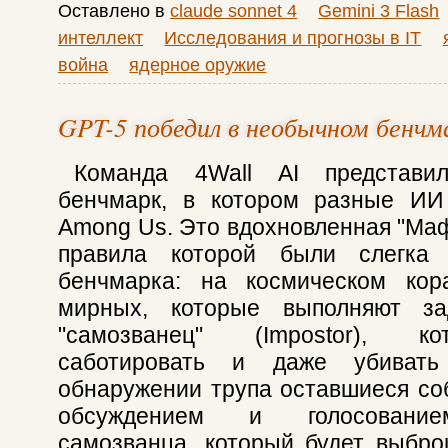
Оставлено в
claude sonnet 4
Gemini 3 Flash
интеллект
Исследования и прогнозы в IT
война
ядерное оружие
GPT-5 победил в необычном бенчм
Команда 4Wall AI представи
бенчмарк, в котором разные ИИ
Among Us. Это вдохновленная "Маф
правила которой были слегка
бенчмарка: на космическом кор
мирных, которые выполняют за
"самозванец" (Impostor), к
саботировать и даже убиват
обнаружении трупа оставшиеся со
обсуждением и голосование
самозванца, который будет выбр