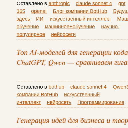
Оставлено в
anthropic
claude sonnet 4
gpt
365
openai
Блог компании BotHub
Буду
здесь
ИИ
искусственный интеллект
Маш
обучение
машинное+обучение
научно-
популярное
нейросети
Топ AI-моделей для генерации кода
ChatGPT, Qwen — сравниваем гиг
Оставлено в
bothub
claude sonnet 4
Qwen3
компании BotHub
искусственный
интеллект
нейросеть
Программирование
Генерация идей для бизнеса и тво