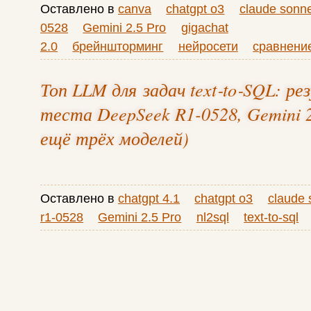
Оставлено в
canva
chatgpt o3
claude sonne
0528
Gemini 2.5 Pro
gigachat
2.0
брейншторминг
нейросети
сравнени
Топ LLM для задач text‑to‑SQL: р
теста DeepSeek R1-0528, Gemini 2
ещё трёх моделей)
Оставлено в
chatgpt 4.1
chatgpt o3
claude 
r1-0528
Gemini 2.5 Pro
nl2sql
text-to-sql