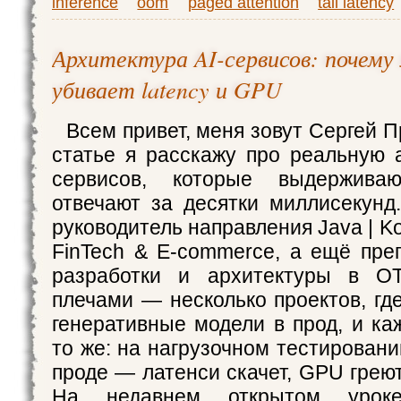
inference
oom
paged attention
tail latency
Архитектура AI-сервисов: почему
убивает latency и GPU
Всем привет, меня зовут Сергей П
статье я расскажу про реальную 
сервисов, которые выдерживаю
отвечают за десятки миллисекунд
руководитель направления Java | Ko
FinTech & E-commerce, а ещё пре
разработки и архитектуры в O
плечами — несколько проектов, гд
генеративные модели в прод, и ка
то же: на нагрузочном тестировании
проде — латенси скачет, GPU греют
На недавнем открытом урок