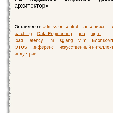
архитектор»
Оставлено в
admission control
ai-сервисы
batching
Data Engineering
gpu
high-
load
latency
llm
sglang
vllm
Блог ком
OTUS
инференс
искусственный интеллек
индустрии