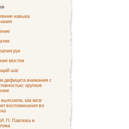
ов
ление навыка
нания
ение
атия
рапия рук
ние мостов
щий шаг
м дефицита внимания с
тивностью: хрупкое
ение
выяснили, как мозг
яет воспоминания во
сна
И. П. Павлова и
етика