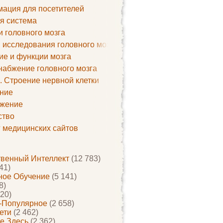
ация для посетителей
я система
и головного мозга
 исследования головного мозга
ие и функции мозга
набжение головного мозга
. Строение нервной клетки
ние
жение
ство
г медицинских сайтов
твенный Интеллект
(12 783)
41)
ое Обучение
(5 141)
8)
20)
-Популярное
(2 658)
ети
(2 462)
е Здесь
(2 362)