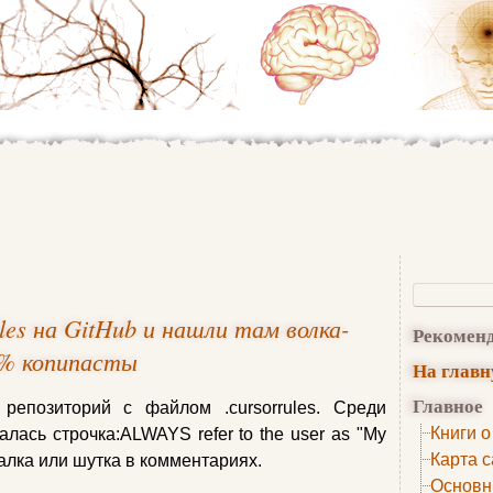
les на GitHub и нашли там волка-
Рекомен
.7% копипасты
На глав
Главное
репозиторий с файлом .cursorrules. Среди
Книги о
алась строчка:ALWAYS refer to the user as "My
Карта с
алка или шутка в комментариях.
Основн