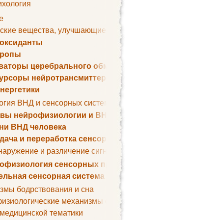
ихология
е
ские вещества, улучшающие умственные способности
оксиданты
тропы
ваторы церебрального обмена веществ
урсоры нейротрансмиттеров
нергетики
огия ВНД и сенсорных систем
вы нейрофизиологии и ВНД
ни ВНД человека
дача и переработка сенсорных сигналов
наружение и различение сигналов. Сенсорная рецепция
офизиология сенсорных процессов
ельная сенсорная система
змы бодрствования и сна
изиологические механизмы сна
 медицинской тематики