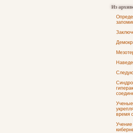
Из архив
Опреде
запоми
Заключ
Демокр
Мезоте
Наведе
Следую
Синдро
гиперак
соедин
Ученые 
укрепл
время 
Учение 
киберн