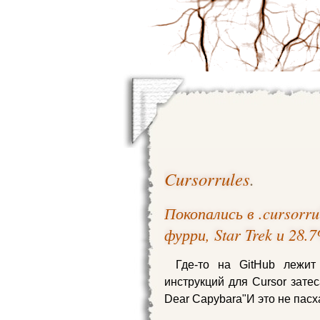
Cursorrules
.
Покопались в .cursorru
фурри, Star Trek и 28
Где-то на GitHub лежит 
инструкций для Cursor затес
Dear Capybara"И это не пасх