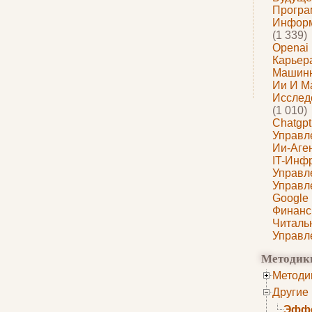
Програ
Информ
(1 339)
Openai
Карьера
Машин
Ии И М
Исслед
(1 010)
Chatgpt
Управл
Ии-Аге
IT-Инф
Управл
Управл
Google
Финанс
Читаль
Управл
Методик
Методи
Другие
Эффе