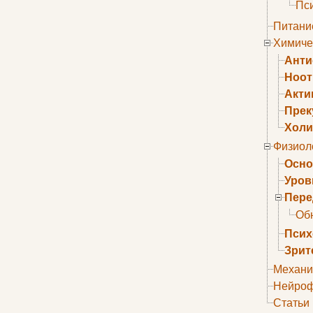
Пс
Питани
Химиче
Анти
Ноо
Акти
Прек
Холи
Физиол
Осно
Уров
Пере
Об
Псих
Зрит
Механи
Нейроф
Статьи