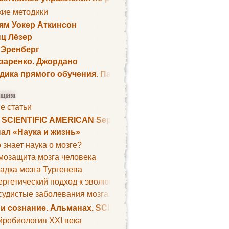
кие методики
ям Уокер Аткинсон
ц Лёзер
 Эренберг
озаренко. Джордано
дика прямого обучения. Пауль Шелли
ция
е статьи
. SCIENTIFIC AMERICAN September 1979
ал «Наука и жизнь»
 знает наука о мозге?
мозащита мозга человека
адка мозга Тургенева
ргетический подход к эволюции мозга
удистые заболевания мозга. Все может начаться с головно
 и сознание. Альманах. SCIENTIFIC AMERICAN
йробиология XXI века