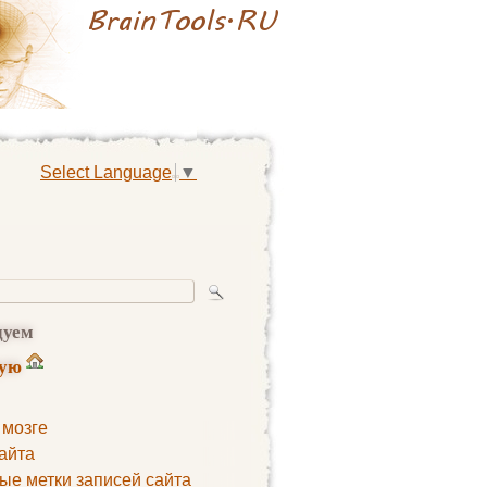
Select Language
▼
дуем
ную
 мозге
айта
ые метки записей сайта