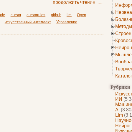
продолжить чтение
......
Информ
Нервна
ude
cursor
cursorrules
github
llm
Open
Болезн
искусственный интеллект
Управление
Методы
Строен
Кровос
Нейрон
Мышле
Вообра
Творче
Катало
Рубрики
Искусс
ИИ
(5 3
Машинн
Ai
(3 80
Llm
(3 1
Научно
Нейрос
Будуще