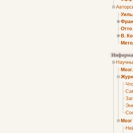
Авторс
Уиль
Фран
Отто
В. К
Мето
Информа
Научны
Мозг
Журн
Что
Са
Заг
Эне
Сос
Мозг
Не