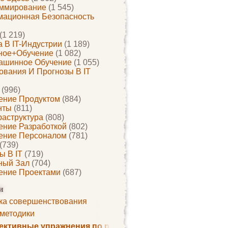
ммирование
(1 545)
ационная Безопасность
(1 219)
 В IT-Индустрии
(1 189)
ное+обучение
(1 082)
ашинное Обучение
(1 055)
ования И Прогнозы В IT
(996)
ение Продуктом
(884)
нты
(811)
раструктура
(808)
ение Разработкой
(802)
ение Персоналом
(781)
(739)
ы В IT
(719)
ный Зал
(704)
ение Проектами
(687)
и
ка совершенствования
 методики
ктивные упражнения по развитию памяти