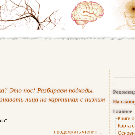
а? Это нос! Разбираем подходы,
Рекомен
навать лица на картинках с низким
На глав
Главное
Книги о
ла"
Карта с
продолжить чтение
......
Основн