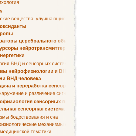
ихология
е
ские вещества, улучшающие умственные способности
оксиданты
тропы
ваторы церебрального обмена веществ
урсоры нейротрансмиттеров
нергетики
огия ВНД и сенсорных систем
вы нейрофизиологии и ВНД
ни ВНД человека
дача и переработка сенсорных сигналов
наружение и различение сигналов. Сенсорная рецепция
офизиология сенсорных процессов
ельная сенсорная система
змы бодрствования и сна
изиологические механизмы сна
 медицинской тематики