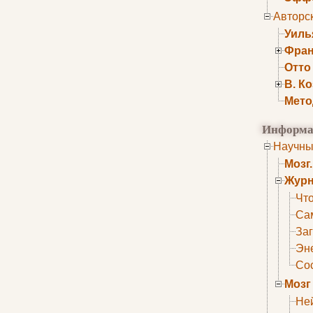
Авторс
Уиль
Фран
Отто
В. К
Мето
Информа
Научны
Мозг
Журн
Что
Са
Заг
Эне
Сос
Мозг
Не