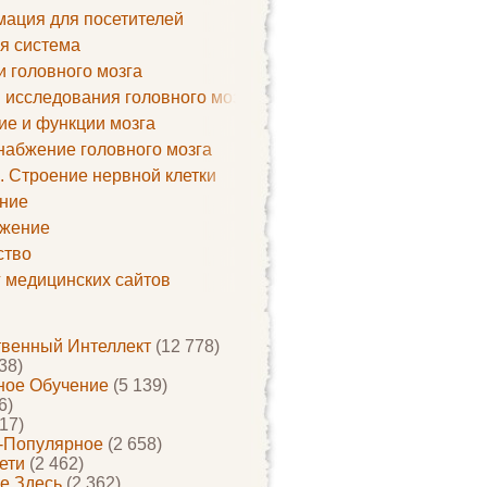
ация для посетителей
я система
и головного мозга
 исследования головного мозга
ие и функции мозга
набжение головного мозга
. Строение нервной клетки
ние
жение
ство
г медицинских сайтов
твенный Интеллект
(12 778)
38)
ое Обучение
(5 139)
6)
17)
-Популярное
(2 658)
ети
(2 462)
е Здесь
(2 362)