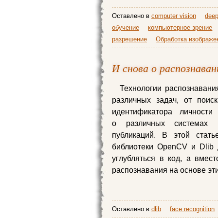
Оставлено в
computer vision
deep
обучение
компьютерное зрение
разрешение
Обработка изображе
И снова о распознаван
Технологии распознавани
различных задач, от поис
идентификатора личности
о различных системах 
публикаций. В этой стат
библиотеки OpenCV и Dlib
углубляться в код, а вмес
распознавания на основе эти
Оставлено в
dlib
face recognition