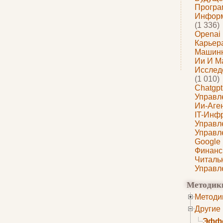
Програ
Информ
(1 336)
Openai
Карьера
Машин
Ии И М
Исслед
(1 010)
Chatgpt
Управл
Ии-Аге
IT-Инф
Управл
Управл
Google
Финанс
Читаль
Управл
Методик
Методи
Другие
Эффе