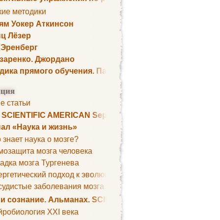
кие методики
ям Уокер Аткинсон
ц Лёзер
 Эренберг
озаренко. Джордано
дика прямого обучения. Пауль Шелли
ция
е статьи
. SCIENTIFIC AMERICAN September 1979
ал «Наука и жизнь»
 знает наука о мозге?
мозащита мозга человека
адка мозга Тургенева
ргетический подход к эволюции мозга
удистые заболевания мозга. Все может начаться с головно
 и сознание. Альманах. SCIENTIFIC AMERICAN
йробиология XXI века