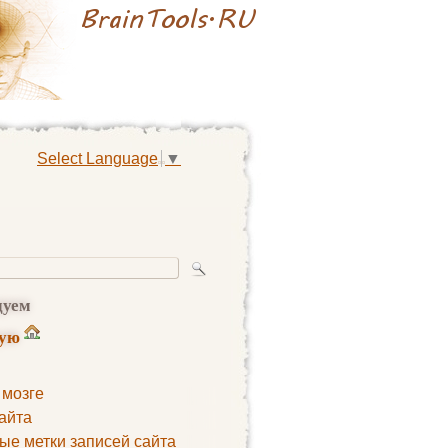
Select Language
▼
дуем
ную
 мозге
айта
ые метки записей сайта