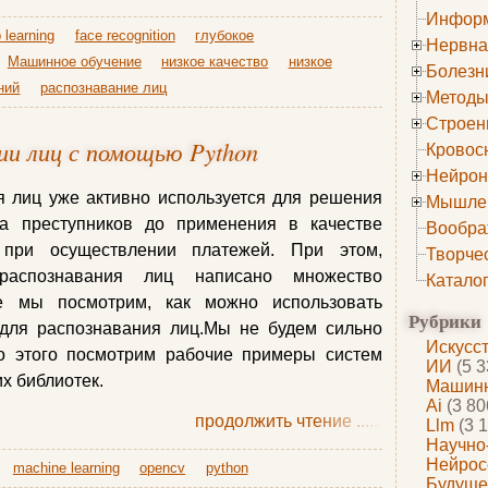
Информ
 learning
face recognition
глубокое
Нервна
Машинное обучение
низкое качество
низкое
Болезн
ний
распознавание лиц
Методы
Строен
ии лиц с помощью Python
Кровос
Нейрон
я лиц уже активно используется для решения
Мышле
ка преступников до применения в качестве
Вообра
 при осуществлении платежей. При этом,
Творче
распознавания лиц написано множество
Катало
ье мы посмотрим, как можно использовать
Рубрики
 для распознавания лиц.Мы не будем сильно
Искусс
то этого посмотрим рабочие примеры систем
ИИ
(5 3
х библиотек.
Машинн
Ai
(3 80
продолжить чтение
......
Llm
(3 1
Научно
Нейрос
machine learning
opencv
python
Будуще