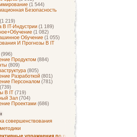
ммирование
(1 544)
ационная Безопасность
(1 219)
 В IT-Индустрии
(1 189)
ное+обучение
(1 082)
ашинное Обучение
(1 055)
ования И Прогнозы В IT
(996)
ение Продуктом
(884)
нты
(809)
раструктура
(805)
ение Разработкой
(801)
ение Персоналом
(781)
(739)
ы В IT
(719)
ный Зал
(704)
ение Проектами
(686)
и
ка совершенствования
 методики
ктивные упражнения по развитию памяти