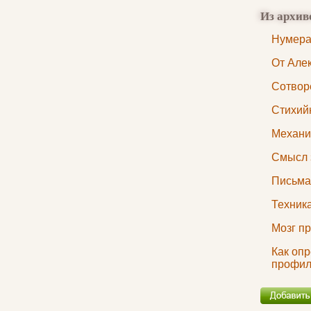
Из архив
Нумера
От Але
Сотвор
Стихий
Механи
Смысл 
Письма
Техник
Мозг пр
Как оп
профи