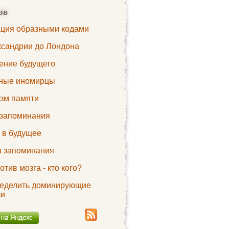
ов
ция образными кодами
ксандрии до Лондона
ение будущего
ные иномирцы
зм памяти
запоминания
 в будущее
а запоминания
отив мозга - кто кого?
ределить доминирующие
ли