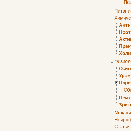
Пс
Питани
Химиче
Анти
Ноо
Акти
Прек
Холи
Физиол
Осно
Уров
Пере
Об
Псих
Зрит
Механи
Нейроф
Статьи