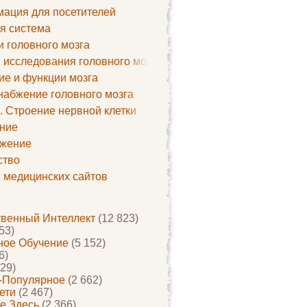
ация для посетителей
я система
и головного мозга
 исследования головного мозга
ие и функции мозга
набжение головного мозга
. Строение нервной клетки
ние
жение
ство
г медицинских сайтов
твенный Интеллект
(12 823)
53)
ое Обучение
(5 152)
6)
29)
-Популярное
(2 662)
ети
(2 467)
е Здесь
(2 366)