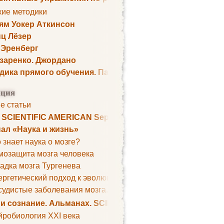
кие методики
ям Уокер Аткинсон
ц Лёзер
 Эренберг
озаренко. Джордано
дика прямого обучения. Пауль Шелли
ция
е статьи
. SCIENTIFIC AMERICAN September 1979
ал «Наука и жизнь»
 знает наука о мозге?
мозащита мозга человека
адка мозга Тургенева
ргетический подход к эволюции мозга
удистые заболевания мозга. Все может начаться с головно
 и сознание. Альманах. SCIENTIFIC AMERICAN
йробиология XXI века