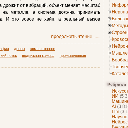
Информ
ра дрожит от вибраций, объект меняет масштаб
Нервна
ет на металле, а система должна принимать
Болезн
д. И это вовсе не хайп, а реальный вызов
Методы
Строен
продолжить чтение
......
Кровос
Нейрон
рафия
дроны
компьютерное
Мышле
кий поток
подвижная камера
промышленная
Вообра
Творче
Катало
Рубрики
Искусс
ИИ
(5 3
Машинн
Ai
(3 81
Llm
(3 1
Научно
Нейрос
Будуще