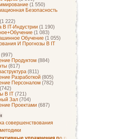
ммирование
(1 550)
ационная Безопасность
(1 222)
 В IT-Индустрии
(1 190)
ное+обучение
(1 083)
ашинное Обучение
(1 055)
ования И Прогнозы В IT
(997)
ение Продуктом
(884)
нты
(817)
раструктура
(811)
ение Разработкой
(805)
ение Персоналом
(782)
(742)
ы В IT
(721)
ный Зал
(704)
ение Проектами
(687)
и
ка совершенствования
 методики
ктивные упражнения по развитию памяти