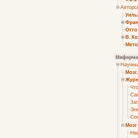
Авторс
Уиль
Фран
Отто
В. К
Мето
Информа
Научны
Мозг
Журн
Что
Са
Заг
Эне
Сос
Мозг
Не