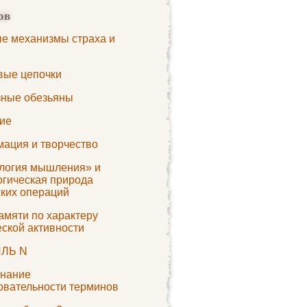
ов
е механизмы страха и
вые цепочки
зные обезьяны
ие
ация и творчество
логия мышления» и
огическая природа
ских операций
амяти по характеру
еской активности
ЛЬ N
нание
овательности терминов