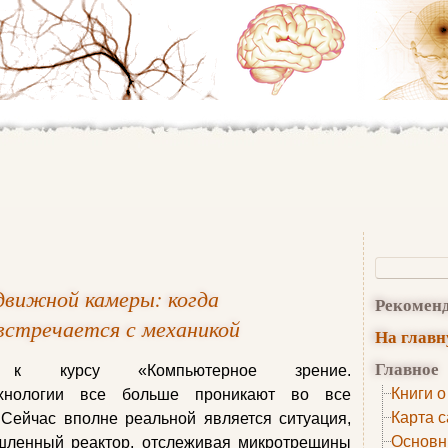
одвижной камеры: когда
Рекомен
встречается с механикой
На глав
Главное
 к курсу «Компьютерное зрение.
Книги о
ехнологии все больше проникают во все
Карта с
Сейчас вполне реальной является ситуация,
Основн
ышленный реактор, отслеживая микротрещины