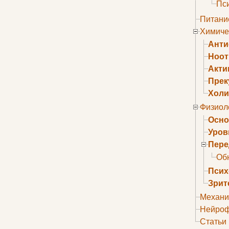
Пс
Питани
Химиче
Анти
Ноо
Акти
Прек
Холи
Физиол
Осно
Уров
Пере
Об
Псих
Зрит
Механи
Нейроф
Статьи