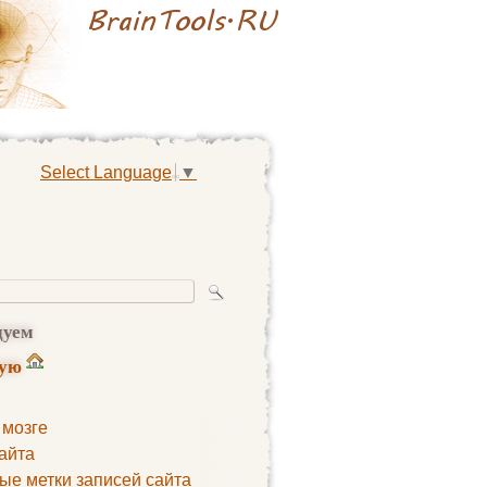
Select Language
▼
дуем
ную
 мозге
айта
ые метки записей сайта