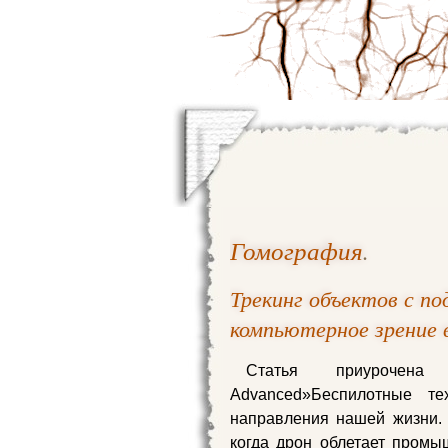
Гомография
.
Трекинг объектов с п
компьютерное зрение 
Статья приурочена
Advanced»Беспилотные т
направления нашей жизни. 
когда дрон облетает пром