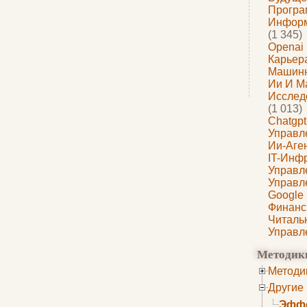
Програ
Информ
(1 345)
Openai
Карьера
Машин
Ии И М
Исслед
(1 013)
Chatgpt
Управл
Ии-Аге
IT-Инф
Управл
Управл
Google
Финанс
Читаль
Управл
Методик
Методи
Другие
Эффе