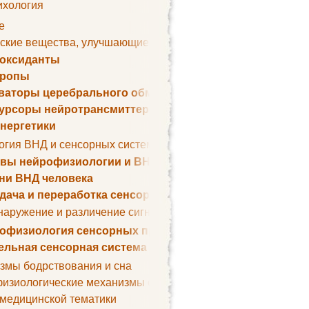
ихология
е
ские вещества, улучшающие умственные способности
оксиданты
тропы
ваторы церебрального обмена веществ
урсоры нейротрансмиттеров
нергетики
огия ВНД и сенсорных систем
вы нейрофизиологии и ВНД
ни ВНД человека
дача и переработка сенсорных сигналов
наружение и различение сигналов. Сенсорная рецепция
офизиология сенсорных процессов
ельная сенсорная система
змы бодрствования и сна
изиологические механизмы сна
 медицинской тематики