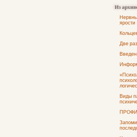
Из архив
Нервны
ярости
Кольце
Две ра
Введен
Информ
«Психо
психол
логиче
Виды п
психич
ПРОФИ
Запоми
послед