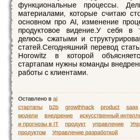
функциональные процессы. Дел
материалами, которые считаю ст
основном про AI, изменение проц
продуктовое видение.У себя в т
делюсь сжатыми и структуриров
статей.Сегодняшний перевод стать
Horowitz в которой объясняет
стартапам нужны команды внедрен
работы с клиентами.
Оставлено в
ai
стартапы
b2b
growthhack
product
saas
модели
внедрение
искусственный интелл
и прогнозы в IT
продукт
управление
Упр
продуктом
Управление разработкой