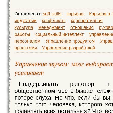
Оставлено в
soft skills
карьера
Карьера в I
индустрии
конфликты
корпоративная
культура
менеджмент
отношения
руков
работы
социальный интеллект
управлени
персоналом
Управление продуктом
Управ
проектами
Управление разработкой
Управление звуком: мозг выбирае
усиливает
Поддерживать разговор в
общественном месте бывает сложн
потере слуха. Но что, если бы вы
только того человека, которого х
подавлять всех остальных? Что, е