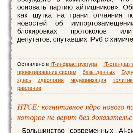
основать партию айтишников». Об
как шутка на грани отчаяния п
новостей об импортозамещени
блокировках протоколов или
депутатов, спутавших IPv6 с химич
Оставлено в
IT-инфраструктура
IT-стандар
проектирование систем
базы данных
Буд
здесь
идеология
модернизация
политик
равление
HTCE: когнитивное ядро нового по
которое не верит без доказатель
Большинство современных AI-с