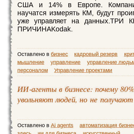
США и 14% в Европе. Компани
научатся измерять КМ, будут прои
уже управляет на данных.ТРИ
ПРИЧИНАKodak.
Оставлено в
бизнес
кадровый резерв
кри
мышление
управление
управление людь
персоналом
Управление проектами
ИИ‑агенты в бизнесе: почему 80
увольняют людей, но не получают
Оставлено в
Ai agents
автоматизация бизне
здесь
ии для бизнеса
искусственный