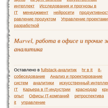
интеллект
Исследования и прогнозы в
IT
менеджмент
нейросети
продуктивнос
равление продуктом
Управление проектами
разработкой
Marvel, работа в офисе и прочие 
аналитика
Оставлено в
fullstack-аналитик
hr в it
it-
собеседование
Анализ и проектирование
систем
аналитики
искусственный интелле
IT
Карьера в IT-индустрии
краснодар
кри
опыт
Офисы IT-компаний
ретроспектива
it
управление