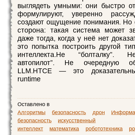
выглядеть умными: они быстро от
формулируют, уверенно рассу
создают ощущение понимания. Но 
сторона: такая система может з
даже тогда, когда у неё нет дока
это попытка построить другой тип
интеллекта.Не “болталку”. Н
автопилот”. Не очередную об
LLM.HTCE — это доказательны
runtime
Оставлено в
Алгоритмы
безопасность
дрон
Информа
безопасность
искусственный
интеллект
математика
робототехника
р