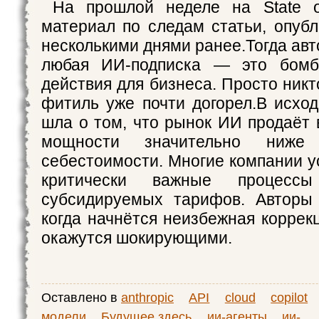
На прошлой неделе на State 
материал по следам статьи, опубл
несколькими днями ранее.Тогда ав
любая ИИ-подписка — это бомб
действия для бизнеса. Просто никт
фитиль уже почти догорел.В исход
шла о том, что рынок ИИ продаёт
мощности значительно ниже
себестоимости. Многие компании у
критически важные процессы
субсидируемых тарифов. Авторы 
когда начнётся неизбежная коррек
окажутся шокирующими.
Оставлено в
anthropic
API
cloud
copilot
модели
Будущее здесь
ии-агенты
ии-