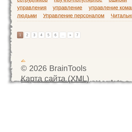
управления
управление
управление кома
людьми
Управление персоналом
Читальн
1
2
3
4
5
6
...
»
7
© 2026 BrainTools
Карта сайта (XML)