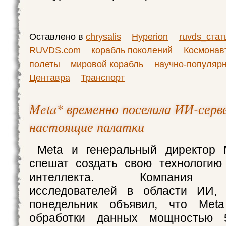
Оставлено в
chrysalis
Hyperion
ruvds_стат
RUVDS.com
корабль поколений
Космонав
полеты
мировой корабль
научно-популяр
Центавра
Транспорт
Meta* временно поселила ИИ-серв
настоящие палатки
Meta и генеральный директор 
спешат создать свою технологию
интеллекта. Компания п
исследователей в области ИИ,
понедельник объявил, что Met
обработки данных мощностью 5