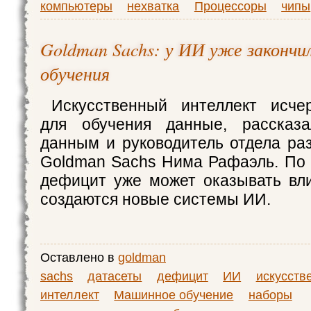
компьютеры
нехватка
Процессоры
чипы
Goldman Sachs: у ИИ уже закончи
обучения
Искусственный интеллект исче
для обучения данные, рассказ
данным и руководитель отдела ра
Goldman Sachs Нима Рафаэль. По е
дефицит уже может оказывать вли
создаются новые системы ИИ.
Оставлено в
goldman
sachs
датасеты
дефицит
ИИ
искусств
интеллект
Машинное обучение
наборы