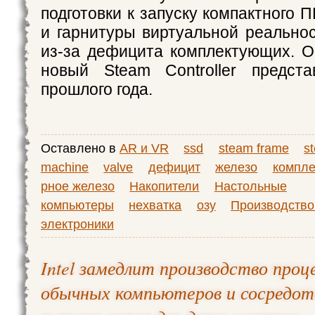
подготовки к запуску компактного 
и гарнитуры виртуальной реально
из-за дефицита комплектующих. О
новый Steam Controller предст
прошлого года.
Оставлено в
AR и VR
ssd
steam frame
s
machine
valve
дефицит
железо
компл
рное железо
Накопители
Настольные
компьютеры
нехватка
озу
Производство
электроники
Intel замедлит производство проц
обычных компьютеров и сосредот