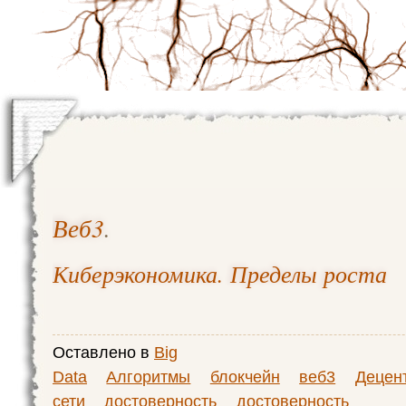
Веб3
.
Киберэкономика. Пределы роста
Оставлено в
Big
Data
Алгоритмы
блокчейн
веб3
Децен
сети
достоверность
достоверность