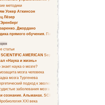
кие методики
ям Уокер Аткинсон
ц Лёзер
 Эренберг
озаренко. Джордано
дика прямого обучения. Пауль Шелли
ция
е статьи
. SCIENTIFIC AMERICAN September 1979
ал «Наука и жизнь»
 знает наука о мозге?
мозащита мозга человека
адка мозга Тургенева
ргетический подход к эволюции мозга
удистые заболевания мозга. Все может начаться с головно
 и сознание. Альманах. SCIENTIFIC AMERICAN
йробиология XXI века