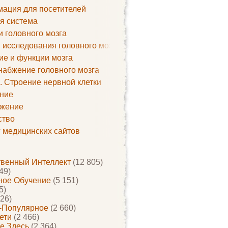
ация для посетителей
я система
и головного мозга
 исследования головного мозга
ие и функции мозга
набжение головного мозга
. Строение нервной клетки
ние
жение
ство
г медицинских сайтов
твенный Интеллект
(12 805)
49)
ое Обучение
(5 151)
5)
26)
-Популярное
(2 660)
ети
(2 466)
е Здесь
(2 364)