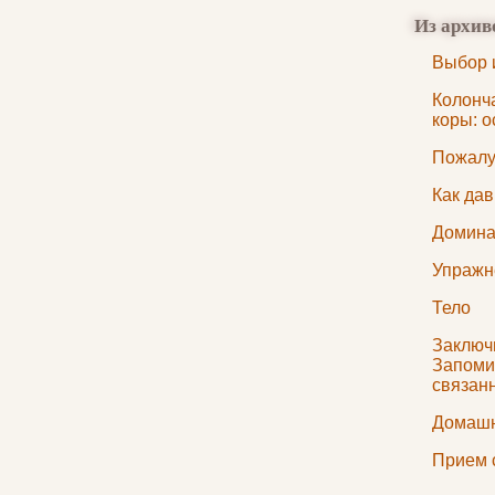
Из архив
Выбор 
Колонч
коры: 
Пожалу
Как дав
Домина
Упражн
Тело
Заключи
Запоми
связан
Домашн
Прием 