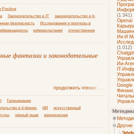
Програ
 Positive
Информ
(1 341)
ка
Законодательство в IT
законодательство и it-
Openai
нная безопасность
Исследования и прогнозы в
Карьера
киберинциденты
кибериспытания
отечественное
Машин
Ии И М
Исслед
(1 012)
Chatgpt
вные фантазии и законодательные
Управл
Ии-Аге
IT-Инф
Управл
Управл
Google
продолжить чтение
......
Финанс
Читаль
I
Галюцинации
Управл
тельство и it-бизнес
ИИ
искусственный
Методик
суды
чёрный ящик
юридические
Методи
Другие
Эффе