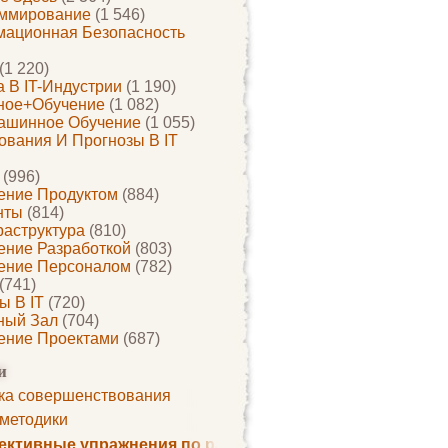
ммирование
(1 546)
ационная Безопасность
(1 220)
 В IT-Индустрии
(1 190)
ное+обучение
(1 082)
ашинное Обучение
(1 055)
ования И Прогнозы В IT
(996)
ение Продуктом
(884)
нты
(814)
раструктура
(810)
ение Разработкой
(803)
ение Персоналом
(782)
(741)
ы В IT
(720)
ный Зал
(704)
ение Проектами
(687)
и
ка совершенствования
 методики
ктивные упражнения по развитию памяти