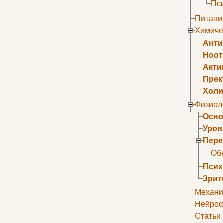
Пс
Питани
Химиче
Анти
Ноо
Акти
Прек
Холи
Физиол
Осно
Уров
Пере
Об
Псих
Зрит
Механи
Нейроф
Статьи