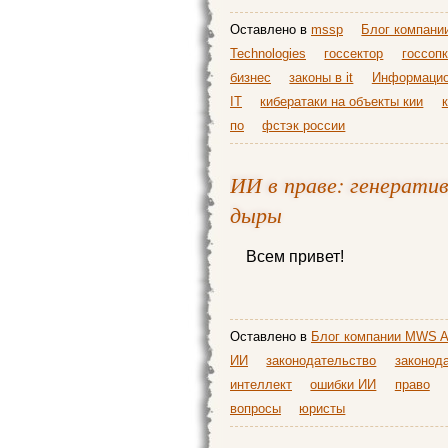
Оставлено в
mssp
Блог компании
Technologies
госсектор
госсоп
бизнес
законы в it
Информацио
IT
кибератаки на объекты кии
по
фстэк россии
ИИ в праве: генерати
дыры
Всем привет!
Оставлено в
Блог компании MWS A
ИИ
законодательство
законода
интеллект
ошибки ИИ
право
вопросы
юристы