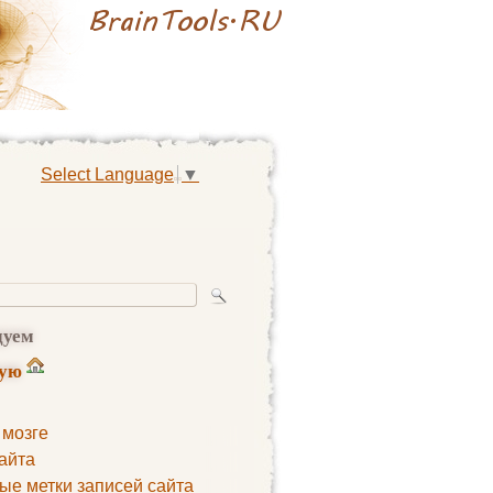
Select Language
▼
дуем
ную
 мозге
айта
ые метки записей сайта