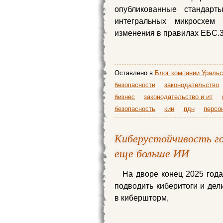
опубликованные станда
интегральных микросхем
изменения в правилах ЕБС.3
Оставлено в
Блог компании Уральс
безопасности
законодательство
бизнес
законодательство и ит
безопасность
кии
пдн
персо
Киберустойчивость го
еще больше ИИ
На дворе конец 2025 год
подводить киберитоги и дел
в кибершторм,