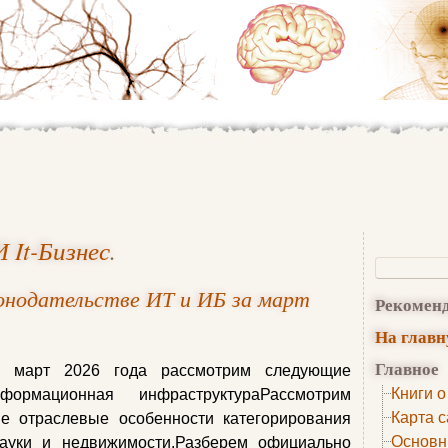
 It-Бизнес
.
конодательстве ИТ и ИБ за март
Рекомен
На глав
Главное
а март 2026 года рассмотрим следующие
Книги о
формационная инфраструктураРассмотрим
Карта с
е отраслевые особенности категорирования
Основн
ауки и недвижимости.Разберем официально