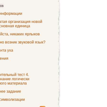
ов
информации
атая организация новой
основная единица
йста, никаких ярлыков
но возник звуковой язык?
нта уха
ения
тельный тест 4.
нание логически
ного материала
ее задание
символизации