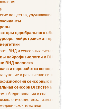
ихология
е
ские вещества, улучшающие умственные способности
оксиданты
тропы
ваторы церебрального обмена веществ
урсоры нейротрансмиттеров
нергетики
огия ВНД и сенсорных систем
вы нейрофизиологии и ВНД
ни ВНД человека
дача и переработка сенсорных сигналов
наружение и различение сигналов. Сенсорная рецепция
офизиология сенсорных процессов
ельная сенсорная система
змы бодрствования и сна
изиологические механизмы сна
 медицинской тематики