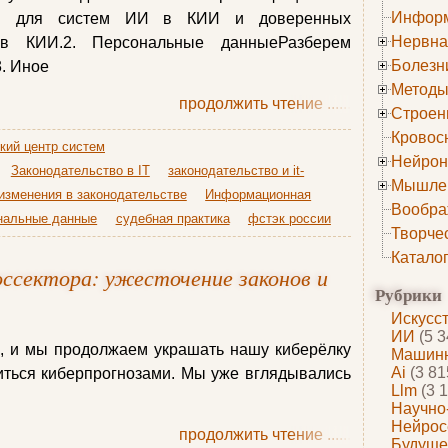
Информ
рты для систем ИИ в КИИ и доверенных
Нервна
 в КИИ.2. Персональные данныеРазберем
Болезн
. Иное
Методы
продолжить чтение
......
Строен
Кровос
кий центр систем
Нейрон
Законодательство в IT
законодательство и it-
Мышле
изменения в законодательстве
Информационная
Вообра
нальные данные
судебная практика
фстэк россии
Творче
Катало
ссектора: ужесточение законов и
Рубрики
Искусс
ИИ
(5 3
а, и мы продолжаем украшать нашу киберёлку
Машинн
Ai
(3 81
иться киберпрогнозами. Мы уже вглядывались
Llm
(3 1
Научно
Нейрос
продолжить чтение
......
Будуще