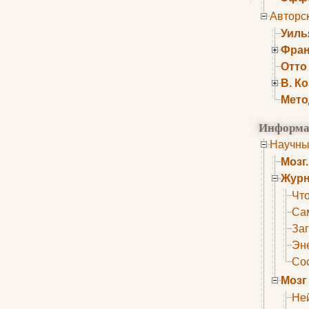
Авторс
Уиль
Фран
Отто
В. К
Мето
Информа
Научны
Мозг
Журн
Что
Са
Заг
Эне
Сос
Мозг
Не