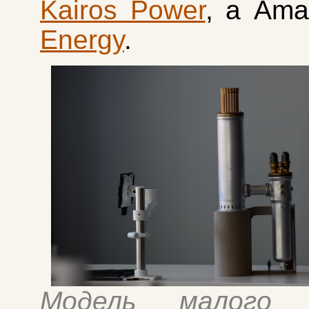
Kairos Power
, а Am
Energy
.
Модель малого я