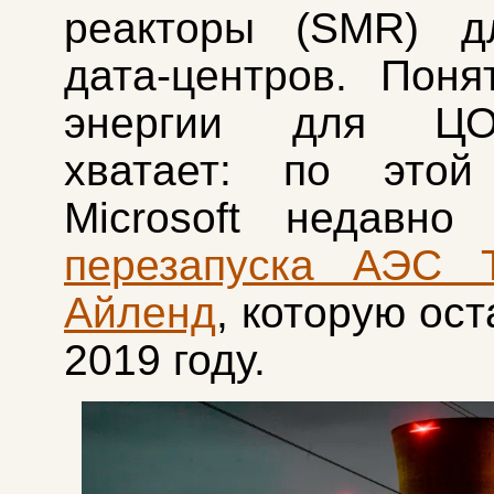
реакторы (SMR) д
дата-центров. Поня
энергии для Ц
хватает: по этой
Microsoft недавн
перезапуска АЭС Т
Айленд
, которую ос
2019 году.