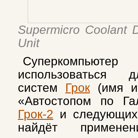
Supermicro Coolant Di
Unit
Суперкомпьюте
использоваться 
систем
Грок
(имя и
«Автостопом по Гал
Грок-2
и следующих,
найдёт примене