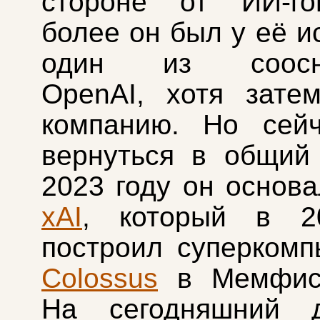
стороне от ИИ-го
более он был у её и
один из соосно
OpenAI, хотя зате
компанию. Но сейч
вернуться в общий
2023 году он основа
xAI
, который в 2
построил суперком
Colossus
в Мемфис
На сегодняшний 