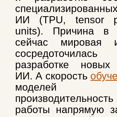
специализированн
ИИ (TPU, tensor p
units). Причина в
сейчас мировая и
сосредоточил
разработке новых
ИИ. А скорость
обуч
моделе
производительн
работы напрямую з