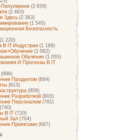
23)
-Популярное
(2 659)
ети
(2 463)
е Здесь
(2 363)
ммирование
(1 545)
ационная Безопасность
(1 220)
 В IT-Индустрии
(1 189)
ное+обучение
(1 082)
ашинное Обучение
(1 055)
ования И Прогнозы В IT
(996)
ение Продуктом
(884)
нты
(813)
раструктура
(809)
ение Разработкой
(803)
ение Персоналом
(781)
(740)
ы В IT
(720)
ный Зал
(704)
ение Проектами
(687)
и