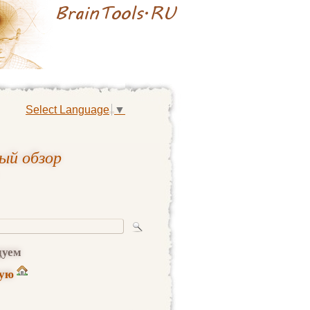
Select Language
▼
ый обзор
дуем
ную