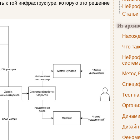
ь к той инфраструктуре, которую это решение
Нейроф
Статьи
Из архив
Нахожд
Что та
Нейроф
систем
Метод 
Специф
Тест н
Органи
Динами
Дизайн
Феноме