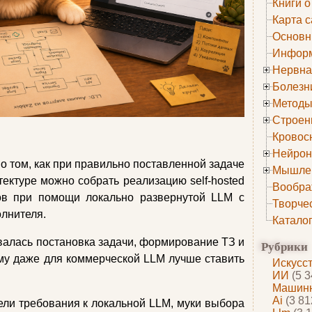
Книги о
Карта с
Основн
Информ
Нервна
Болезн
Методы
Строен
Кровос
Нейрон
а о том, как при правильно поставленной задаче
Мышле
тектуре можно собрать реализацию self-hosted
Вообра
ов при помощи локально развернутой LLM с
Творче
олнителя.
Катало
валась постановка задачи, формирование ТЗ и
Рубрики
му даже для коммерческой LLM лучше ставить
Искусс
ИИ
(5 3
Машинн
Ai
(3 81
ели требования к локальной LLM, муки выбора