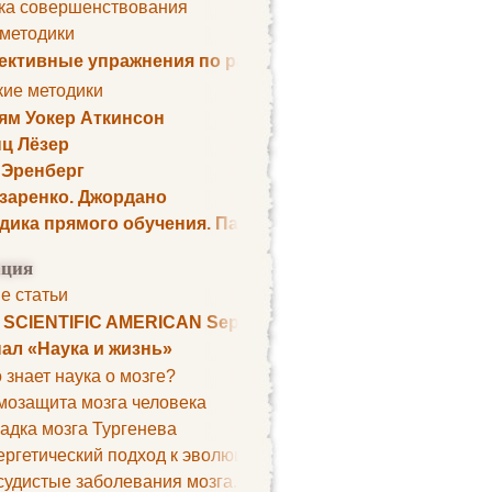
ка совершенствования
 методики
ктивные упражнения по развитию памяти
кие методики
ям Уокер Аткинсон
ц Лёзер
 Эренберг
озаренко. Джордано
дика прямого обучения. Пауль Шелли
ция
е статьи
. SCIENTIFIC AMERICAN September 1979
ал «Наука и жизнь»
 знает наука о мозге?
мозащита мозга человека
адка мозга Тургенева
ргетический подход к эволюции мозга
удистые заболевания мозга. Все может начаться с головно