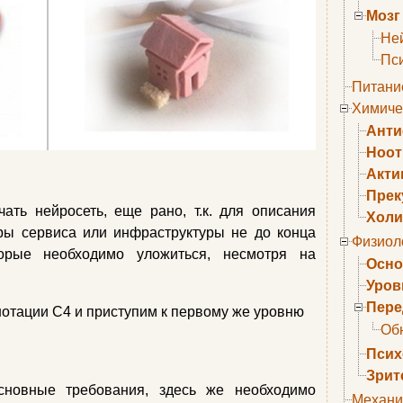
Мозг
Не
Пс
Питани
Химиче
Анти
Ноо
Акти
Прек
ать нейросеть, еще рано, т.к. для описания
Холи
ры сервиса или инфраструктуры не до конца
Физиол
орые необходимо уложиться, несмотря на
Осно
Уров
Пере
нотации C4 и приступим к первому же уровню
Об
Псих
Зрит
новные требования, здесь же необходимо
Механи