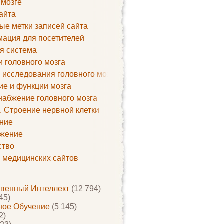
 мозге
айта
ые метки записей сайта
ация для посетителей
я система
и головного мозга
 исследования головного мозга
ие и функции мозга
набжение головного мозга
. Строение нервной клетки
ние
жение
ство
г медицинских сайтов
твенный Интеллект
(12 794)
45)
ое Обучение
(5 145)
2)