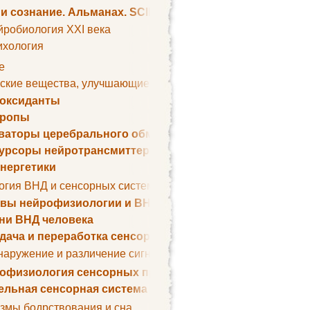
 и сознание. Альманах. SCIENTIFIC AMERICAN
йробиология XXI века
ихология
е
ские вещества, улучшающие умственные способности
оксиданты
тропы
ваторы церебрального обмена веществ
урсоры нейротрансмиттеров
нергетики
огия ВНД и сенсорных систем
вы нейрофизиологии и ВНД
ни ВНД человека
дача и переработка сенсорных сигналов
наружение и различение сигналов. Сенсорная рецепция
офизиология сенсорных процессов
ельная сенсорная система
змы бодрствования и сна