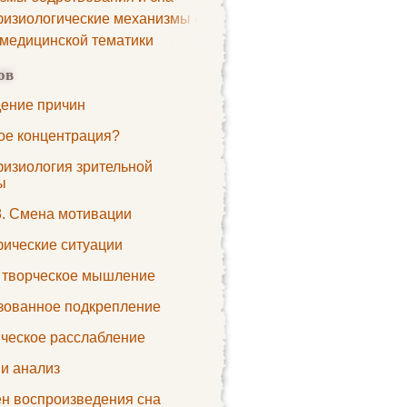
изиологические механизмы сна
 медицинской тематики
ов
ение причин
кое концентрация?
изиология зрительной
ы
8. Смена мотивации
ические ситуации
а творческое мышление
зованное подкрепление
ческое расслабление
 и анализ
н воспроизведения сна