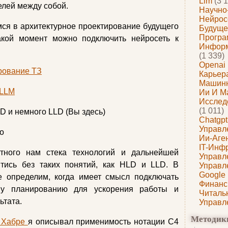
Llm
(3 1
лей между собой.
Научно
Нейрос
мся в архитектурное проектирование будущего
Будуще
Програ
акой момент можно подключить нейросеть к
Информ
(1 339)
Openai
рование ТЗ
Карьера
Машин
 LLM
Ии И М
Исслед
(1 011)
D и немного LLD (Вы здесь)
Chatgpt
Управл
ло
Ии-Аге
IT-Инф
тного нам стека технологий и дальнейшей
Управл
йтись без таких понятий, как HLD и LLD. В
Управл
Google
е определим, когда имеет смысл подключать
Финанс
ому планированию для ускорения работы и
Читаль
ьтата.
Управл
Методик
а Хабре
я описывал применимость нотации C4