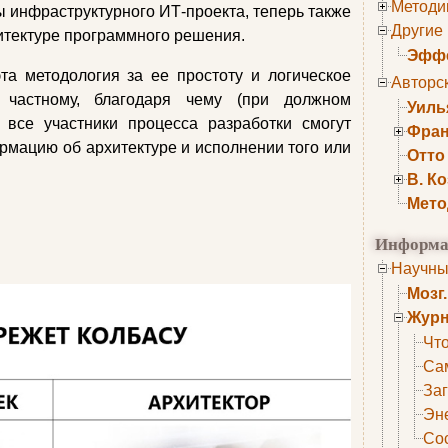
Методи
ы инфраструктурного ИТ-проекта, теперь также
Другие
итектуре программного решения.
Эффе
та методология за ее простоту и логическое
Авторс
 частному, благодаря чему (при должном
Уиль
 все участники процесса разработки смогут
Фран
мацию об архитектуре и исполнении того или
Отто
В. К
Мето
Информа
Научны
Мозг
Журн
Что
Са
Заг
Эне
Сос