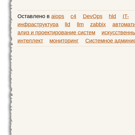
Оставлено в
aiops
c4
DevOps
hld
IT-
инфраструктура
lld
llm
zabbix
автомат
ализ и проектирование систем
искусственн
интеллект
мониторинг
Системное админи