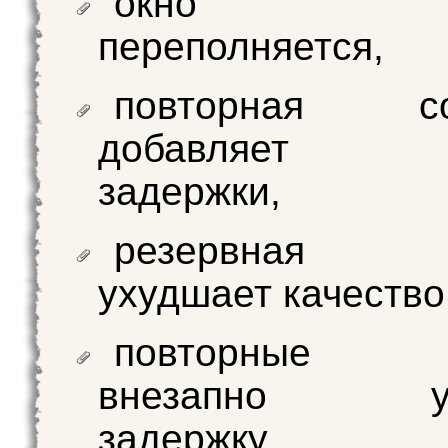
окно конт
переполняется,
повторная сор
добавляет с
задержки,
резервная 
ухудшает качество
повторные п
внезапно уд
задержку.