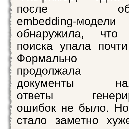
после обно
embedding‑модели
обнаружила, что 
поиска упала почт
Формально с
продолжала ра
документы нахо
ответы генериро
ошибок не было. Но
стало заметно хуж