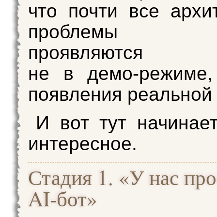
что почти все архи
проблемы AI‑
проявляются
не в демо‑режиме,
появления реальной 
И вот тут начинае
интересное.
Стадия 1. «У нас пр
AI‑бот»