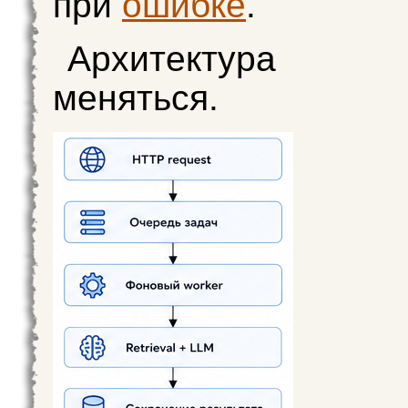
при
ошибке
.
Архитектура н
меняться.