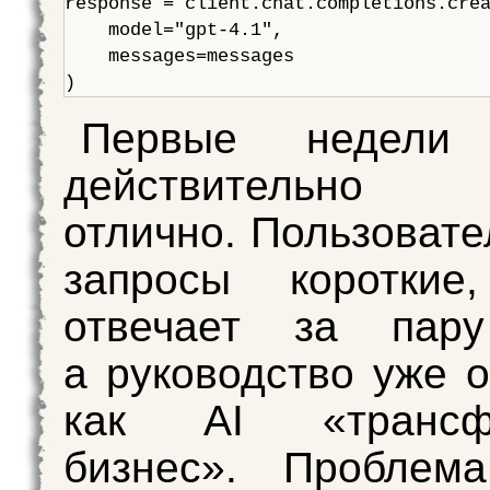
response = client.chat.completions.crea
    model="gpt-4.1",

    messages=messages

Первые недели 
действительно р
отлично. Пользовате
запросы короткие
отвечает за пару
а руководство уже о
как AI «трансфо
бизнес». Проблем