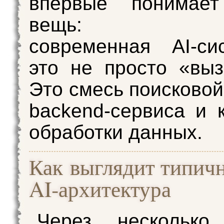
впервые понимае
вещь:
современная AI‑с
это не просто «вы
Это смесь поисковой
backend‑сервиса и 
обработки данных.
Как выглядит типич
AI‑архитектура
Через несколько