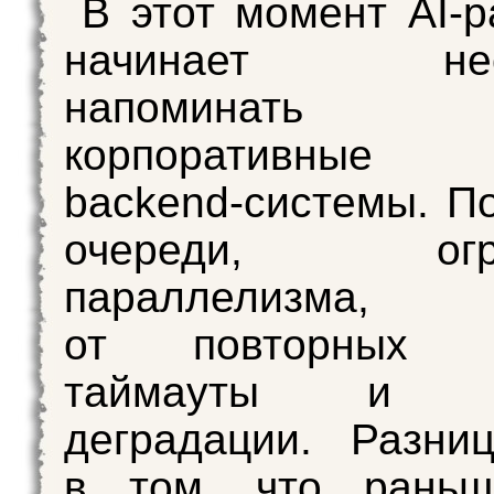
В этот момент AI‑р
начинает неож
напоминать 
корпоративные
backend‑системы. П
очереди, огра
параллелизма,
от повторных за
таймауты и сц
деградации. Разни
в том, что рань