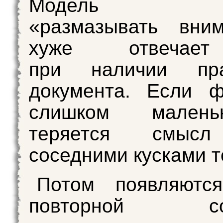
Модель нач
«размазывать вни
хуже отвечае
при наличии пра
документа. Если ф
слишком мален
теряется смыс
соседними кусками т
Потом появляютс
повторной сор