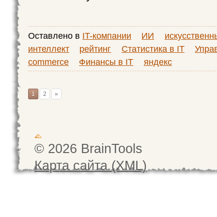
Оставлено в
IT-компании
ИИ
искусственн
интеллект
рейтинг
Статистика в IT
Упра
commerce
Финансы в IT
яндекс
1
2
»
© 2026 BrainTools
Карта сайта (XML)