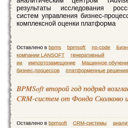
аналитическим центром TAdvis
результаты исследования росс
систем управления бизнес-процес
комплексной оценки платформа
Оставлено в
bpms
bpmsoft
no-code
Бизн
компании LANSOFT
генеративный
ии
импортозамещение
Машинное обучени
бизнес-процессов
платформенные решени
BPMSoft второй год подряд возгла
CRM-систем от Фонда Сколково и
Оставлено в
bpmsoft
CRM-системы
анали