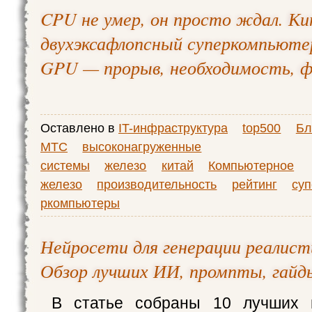
CPU не умер, он просто ждал. К
двухэксафлопсный суперкомпьютер
GPU — прорыв, необходимость, ф
Оставлено в
IT-инфраструктура
top500
Бл
МТС
высоконагруженные
системы
железо
китай
Компьютерное
железо
производительность
рейтинг
су
ркомпьютеры
Нейросети для генерации реалис
Обзор лучших ИИ, промпты, гайд
В статье собраны 10 лучших 