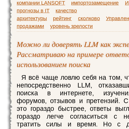
компании LANSOFT
импортозамещение
И
прогнозы в IT
качество
архитектуры
рейтинг
сколково
Управле
продажами
уровень зрелости
Можно ли доверять LLM как эксп
Рассматриваю на примере ответо
использованием поиска
Я всё чаще ловлю себя на том, ч
непосредственно LLM, отказавш
поиска в интернете, изучен
форумов, отзывов и претензий. 
это гораздо быстрее, ответы выгл
гораздо легче согласиться с н
тратить силы и время. Но с д