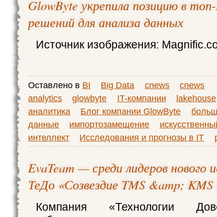
GlowByte укрепила позицию в топ
решений для анализа данных
Источник изображения: Magnific.c
Оставлено в
BI
Big Data
cnews
cnews
analytics
glowbyte
IT-компании
lakehouse
аналитика
Блог компании GlowByte
больш
данные
импортозамещение
искусственны
интеллект
Исследования и прогнозы в IT
EvaTeam — среди лидеров нового и
ТеДо «Созвездие TMS &amp; KMS 
Компания «Технологии Дов