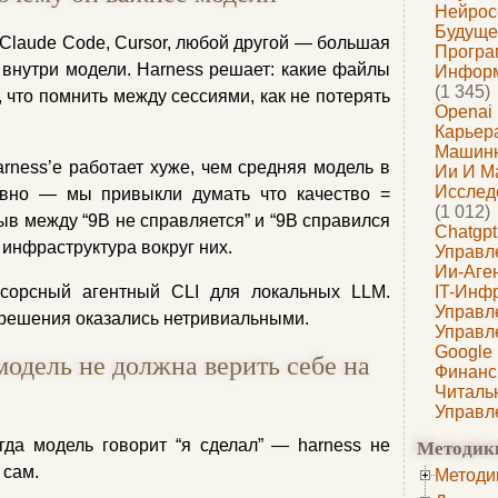
Нейрос
Будуще
 Claude Code, Cursor, любой другой — большая
Програ
 внутри модели. Harness решает: какие файлы
Информ
(1 345)
ы, что помнить между сессиями, как не потерять
Openai
Карьера
Машин
rness’е работает хуже, чем средняя модель в
Ии И М
Исслед
ивно — мы привыкли думать что качество =
(1 012)
ыв между “9B не справляется” и “9B справился
Chatgpt
о инфраструктура вокруг них.
Управл
Ии-Аге
орсный агентный CLI для локальных LLM.
IT-Инф
Управл
е решения оказались нетривиальными.
Управл
Google
одель не должна верить себе на
Финанс
Читаль
Управл
Методик
гда модель говорит “я сделал” — harness не
 сам.
Методи