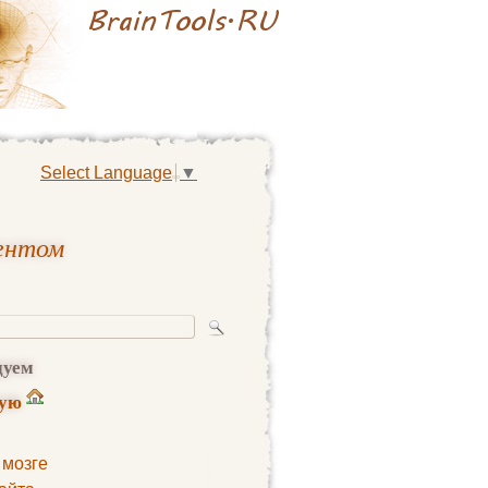
Select Language
▼
гентом
дуем
ную
 мозге