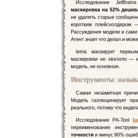
Исследование JetBrain
маскировка на 52% дешев
не удалять старые сообщен
коротким плейсхолдером —
Рассуждения модели и сами
Агент знает что делал и мож
lema маскирует первым
маскировки не хватило — и
модель, не основная.
Инструменты: называ
Самая незаметная при
Модель галлюцинирует пра
реального, потому что видела
Исследование PA-Tool (
a
переименование инструме
точности
и минус 80% ошибо