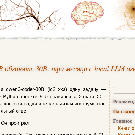
B обгонять 30B: три месяца с local LLM а
 и qwen3-coder-30B (iq2_xxs) одну задачу —
 Python-проекте. 9B справился за 3 шага. 30B
Рекомен
ь, повторил одни и те же вызовы инструментов
На глав
льный ответ.
Главное
 Он проиграл.
Книги о