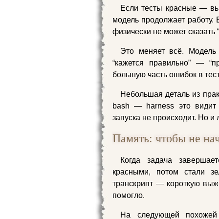
Если тесты красные — выв
модель продолжает работу. 
физически не может сказать “
Это меняет всё. Модель 
“кажется правильно” — “п
большую часть ошибок в тест
Небольшая деталь из прак
bash — harness это видит
запуска не происходит. Но и 
Память: чтобы не на
Когда задача завершае
красными, потом стали зе
транскрипт — короткую выжи
помогло.
На следующей похожей 