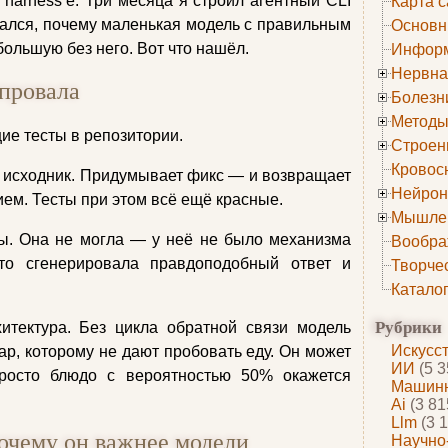
harness’е. Три месяца я строил агентный CLI
Карта с
ался, почему маленькая модель с правильным
Основн
ольшую без него. Вот что нашёл.
Информ
Нервна
провала
Болезн
Методы
ие тесты в репозитории.
Строен
Кровос
ет исходник. Придумывает фикс — и возвращает
Нейрон
ием. Тесты при этом всё ещё красные.
Мышле
ты. Она не могла — у неё не было механизма
Вообра
то сгенерировала правдоподобный ответ и
Творче
Катало
Рубрики
хитектура. Без цикла обратной связи модель
Искусс
ар, которому не дают пробовать еду. Он может
ИИ
(5 3
росто блюдо с вероятностью 50% окажется
Машинн
Ai
(3 81
Llm
(3 1
почему он важнее модели
Научно