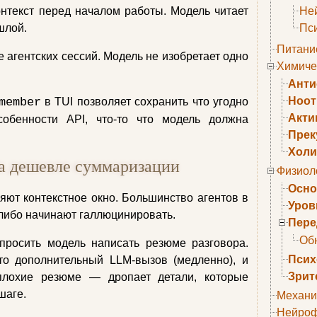
нтекст перед началом работы. Модель читает
Не
шлой.
Пс
Питани
 агентских сессий. Модель не изобретает одно
Химиче
Анти
Ноо
member
в TUI позволяет сохранить что угодно
Акти
обенности API, что-то что модель должна
Прек
Холи
ка дешевле суммаризации
Физиол
Осно
ют контекстное окно. Большинство агентов в
Уров
 либо начинают галлюцинировать.
Пере
Об
просить модель написать резюме разговора.
Псих
то дополнительный LLM-вызов (медленно), и
Зрит
плохие резюме — дропает детали, которые
шаге.
Механи
Нейроф