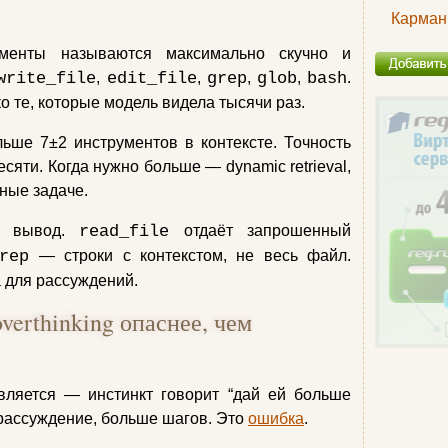
Карман
менты называются максимально скучно и
write_file
,
edit_file
,
grep
,
glob
,
bash
.
 те, которые модель видела тысячи раз.
ьше 7±2 инструментов в контексте. Точность
сяти. Когда нужно больше — dynamic retrieval,
ные задаче.
й вывод.
read_file
отдаёт запрошенный
rep
— строки с контекстом, не весь файл.
 для рассуждений.
overthinking опаснее, чем
вляется — инстинкт говорит “дай ей больше
 рассуждение, больше шагов. Это
ошибка
.