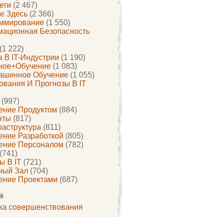
ети
(2 467)
е Здесь
(2 366)
ммирование
(1 550)
ационная Безопасность
(1 222)
 В IT-Индустрии
(1 190)
ное+обучение
(1 083)
ашинное Обучение
(1 055)
ования И Прогнозы В IT
(997)
ение Продуктом
(884)
нты
(817)
раструктура
(811)
ение Разработкой
(805)
ение Персоналом
(782)
(741)
ы В IT
(721)
ный Зал
(704)
ение Проектами
(687)
и
ка совершенствования