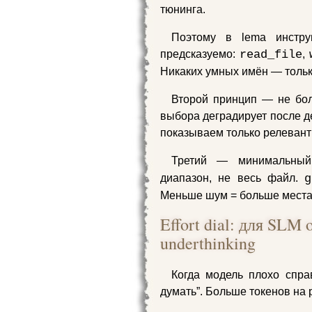
тюнинга.
Поэтому в lema инстру
предсказуемо:
read_file
,
Никаких умных имён — только
Второй принцип — не бол
выбора деградирует после де
показываем только релевант
Третий — минимальны
диапазон, не весь файл.
g
Меньше шум = больше места
Effort dial: для SLM 
underthinking
Когда модель плохо спра
думать”. Больше токенов на