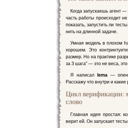
Когда запускаешь агент —
часть работы происходит не
показать, запустить ли тест
нить на длинной задаче.
Умная модель в плохом ha
хорошем. Это контринтуит
размер. Но на практике разр
за 3 шага” — это не веса, эт
Я написал
lema
— опенс
Расскажу что внутри и каки
Цикл верификации: м
слово
Главная идея простая: ко
верит ей. Он запускает тесты