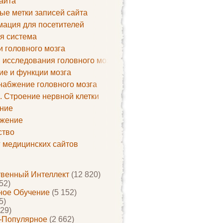
айта
ые метки записей сайта
ация для посетителей
я система
и головного мозга
 исследования головного мозга
ие и функции мозга
набжение головного мозга
. Строение нервной клетки
ние
жение
ство
г медицинских сайтов
твенный Интеллект
(12 820)
52)
ое Обучение
(5 152)
5)
29)
-Популярное
(2 662)