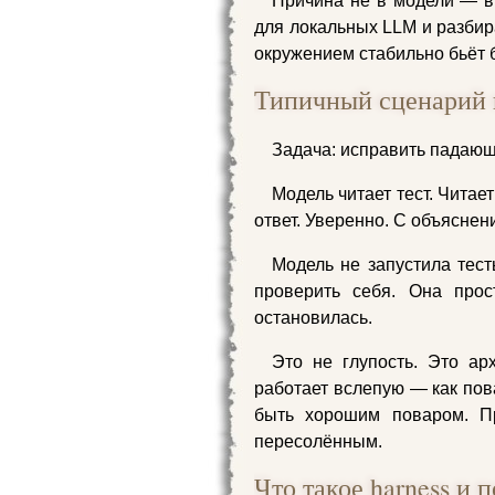
Причина не в модели — в 
для локальных LLM и разбир
окружением стабильно бьёт б
Типичный сценарий 
Задача: исправить падающ
Модель читает тест. Чита
ответ. Уверенно. С объяснен
Модель не запустила тес
проверить себя. Она прос
остановилась.
Это не глупость. Это ар
работает вслепую — как пов
быть хорошим поваром. П
пересолённым.
Что такое harness и 