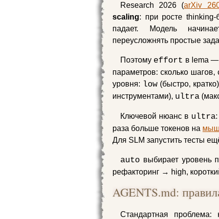
Research 2026 (
arXiv 26
scaling
: при росте thinkin
падает. Модель начина
переусложнять простые задач
Поэтому
effort
в lema — 
параметров: сколько шагов, 
уровня:
low
(быстро, кратко
инструментами),
ultra
(мак
Ключевой нюанс в
ultra
раза больше токенов на
мыш
Для SLM запустить тесты ещ
auto
выбирает уровень п
рефакторинг → high, коротки
AGENTS.md: правила
Стандартная проблема: 