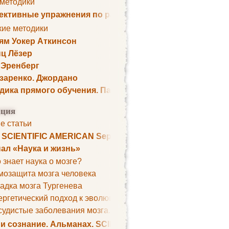
 методики
ктивные упражнения по развитию памяти
кие методики
ям Уокер Аткинсон
ц Лёзер
 Эренберг
озаренко. Джордано
дика прямого обучения. Пауль Шелли
ция
е статьи
. SCIENTIFIC AMERICAN September 1979
ал «Наука и жизнь»
 знает наука о мозге?
мозащита мозга человека
адка мозга Тургенева
ргетический подход к эволюции мозга
удистые заболевания мозга. Все может начаться с головно
 и сознание. Альманах. SCIENTIFIC AMERICAN