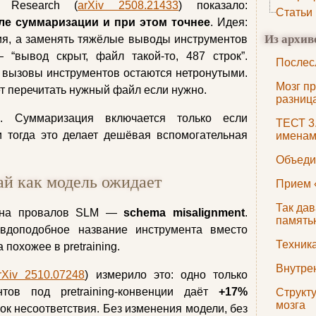
s Research (
arXiv 2508.21433
) показало:
Статьи
ле суммаризации и при этом точнее
. Идея:
Из архив
ия, а заменять тяжёлые выводы инструментов
 “вывод скрыт, файл такой-то, 487 строк”.
Послес
 вызовы инструментов остаются нетронутыми.
Мозг пр
ет перечитать нужный файл если нужно.
разниц
. Суммаризация включается только если
ТЕСТ 3
 тогда это делает дешёвая вспомогательная
именам
Объеди
й как модель ожидает
Прием 
Так да
чина провалов SLM —
schema misalignment
.
память
вдоподобное название инструмента вместо
Техник
 похожее в pretraining.
Внутре
rXiv 2510.07248
) измерило это: одно только
нтов под pretraining-конвенции даёт
+17%
Структ
мозга
к несоответствия. Без изменения модели, без