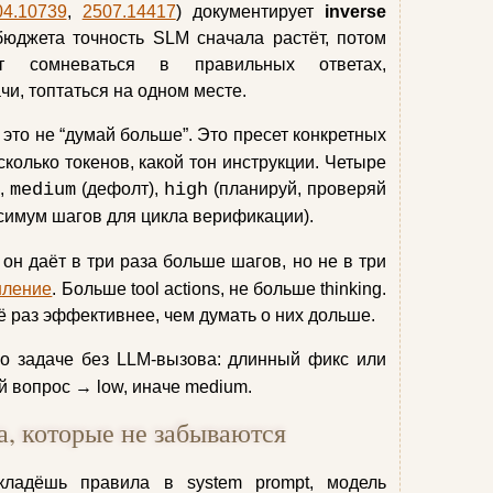
04.10739
,
2507.14417
) документирует
inverse
g-бюджета точность SLM сначала растёт, потом
ет сомневаться в правильных ответах,
и, топтаться на одном месте.
это не “думай больше”. Это пресет конкретных
сколько токенов, какой тон инструкции. Четыре
),
medium
(дефолт),
high
(планируй, проверяй
симум шагов для цикла верификации).
: он даёт в три раза больше шагов, но не в три
ление
. Больше tool actions, не больше thinking.
ё раз эффективнее, чем думать о них дольше.
о задаче без LLM-вызова: длинный фикс или
й вопрос → low, иначе medium.
, которые не забываются
кладёшь правила в system prompt, модель