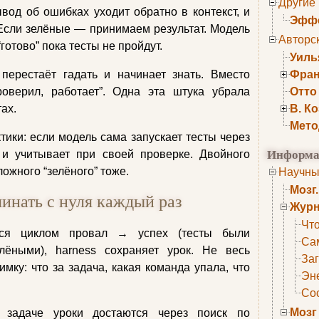
Другие
од об ошибках уходит обратно в контекст, и
Эффе
Если зелёные — принимаем результат. Модель
Авторс
готово” пока тесты не пройдут.
Уиль
перестаёт гадать и начинает знать. Вместо
Фран
роверил, работает”. Одна эта штука убрала
Отто
ах.
В. К
Мето
тики: если модель сама запускает тесты через
Информа
 и учитывает при своей проверке. Двойного
ложного “зелёного” тоже.
Научны
Мозг
чинать с нуля каждый раз
Журн
Что
тся циклом провал → успех (тесты были
Са
лёными), harness сохраняет урок. Не весь
Заг
мку: что за задача, какая команда упала, что
Эне
Сос
Мозг
задаче уроки достаются через поиск по