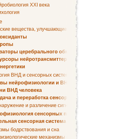
йробиология XXI века
ихология
е
ские вещества, улучшающие умственные способности
оксиданты
тропы
ваторы церебрального обмена веществ
урсоры нейротрансмиттеров
нергетики
огия ВНД и сенсорных систем
вы нейрофизиологии и ВНД
ни ВНД человека
дача и переработка сенсорных сигналов
наружение и различение сигналов. Сенсорная рецепция
офизиология сенсорных процессов
ельная сенсорная система
змы бодрствования и сна
изиологические механизмы сна