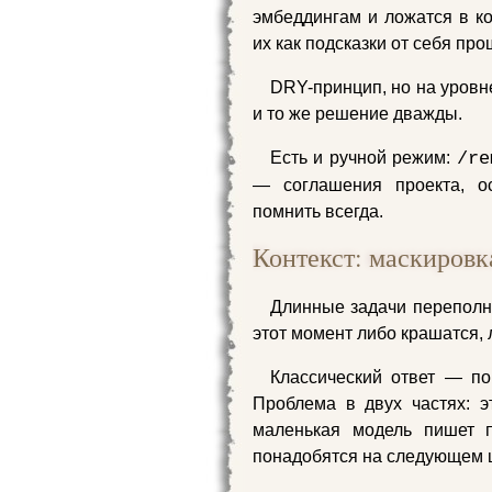
эмбеддингам и ложатся в ко
их как подсказки от себя про
DRY-принцип, но на уровне
и то же решение дважды.
Есть и ручной режим:
/re
— соглашения проекта, ос
помнить всегда.
Контекст: маскиров
Длинные задачи переполня
этот момент либо крашатся,
Классический ответ — по
Проблема в двух частях: э
маленькая модель пишет 
понадобятся на следующем 