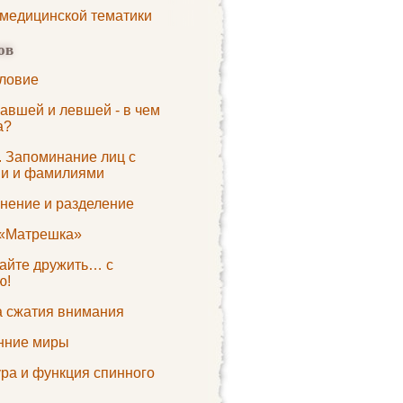
 медицинской тематики
ов
ловие
авшей и левшей - в чем
а?
. Запоминание лиц с
и и фамилиями
нение и разделение
«Матрешка»
вайте дружить… с
ю!
а сжатия внимания
нние миры
ура и функция спинного