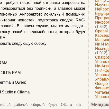
Llm
(3 1
не требует постоянной отправки запросов на
Научно
пользоваться без подписки, а главное может
Нейрос
Будуще
тономных AI-проектов: локальный помощник,
Програ
ниторинг новостей, подготовка сводок, RAG-
Информ
 знаний. В нашем случае, мы хотим создать
(1 342)
Openai
глосуточной осведомлённости, которая будет
Карьера
БЛМ.
Машин
зовать следующую сборку:
Ии И М
Исслед
(1 012)
Chatgpt
Управл
VRAM
Ии-Аге
IT-Инф
: 16 ГБ RAM
Управл
Управл
Gemma и Qwen;
Google
Финанс
Studio и Ollama.
Читаль
Управл
Методик
альной рабочей сборкой будет Ollama как