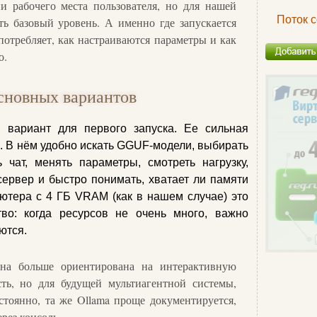
и рабочего места пользователя, но для нашей
Поток 
ть базовый уровень. А именно где запускается
потребляет, как настраиваются параметры и как
о.
сновных вариантов
 вариант для первого запуска. Ее сильная
. В нём удобно искать GGUF-модели, выбирать
ь чат, менять параметры, смотреть нагрузку,
ервер и быстро понимать, хватает ли памяти
ютера с 4 ГБ VRAM (как в нашем случае) это
во: когда ресурсов не очень много, важно
ются.
на больше ориентирована на интерактивную
есть, но для будущей мультиагентной системы,
стоянно, та же Ollama проще документируется,
рез консоль.