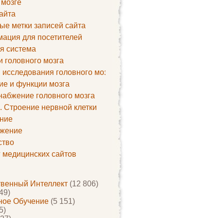
 мозге
айта
ые метки записей сайта
ация для посетителей
я система
и головного мозга
 исследования головного мозга
ие и функции мозга
набжение головного мозга
. Строение нервной клетки
ние
жение
ство
г медицинских сайтов
твенный Интеллект
(12 806)
49)
ое Обучение
(5 151)
5)