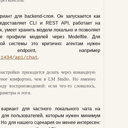
риант для backend-слоя. Он запускается как
редоставляет CLI и REST API, работает на
x, умеет хранить модели локально и позволяет
ые профили моделей через Modelfile. Для
ной системы это критично: агентам нужен
й endpoint, например
11434/api/chat
.
 настройки приходится делать через командную
енее комфортно, чем в LM Studio. Но именно
реду воспроизводимой: если что-то сломалось,
раметры и логи.
вариант для частного локального чата на
 для пользователей, которым нужен минимум
. Но для нашего сценария он менее интересен: