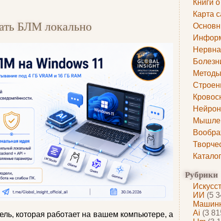
Книги о
Карта с
кать БЛМ локально
Основн
Информ
Нервна
Болезн
Методы
Строен
Кровос
Нейрон
Мышле
Вообра
Творче
Катало
Рубрики
Искусс
ИИ
(5 3
Машинн
Ai
(3 81
ль, которая работает на вашем компьютере, а