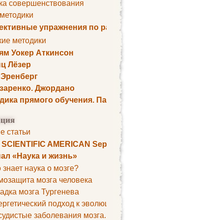
ка совершенствования
 методики
ктивные упражнения по развитию памяти
кие методики
ям Уокер Аткинсон
ц Лёзер
 Эренберг
озаренко. Джордано
дика прямого обучения. Пауль Шелли
ция
е статьи
. SCIENTIFIC AMERICAN September 1979
ал «Наука и жизнь»
 знает наука о мозге?
мозащита мозга человека
адка мозга Тургенева
ргетический подход к эволюции мозга
удистые заболевания мозга. Все может начаться с головно