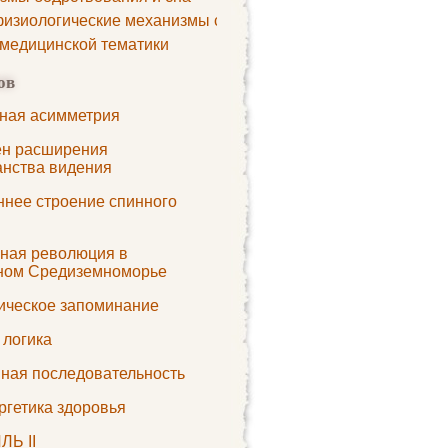
изиологические механизмы сна
 медицинской тематики
ов
ная асимметрия
н расширения
анства видения
ннее строение спинного
рная революция в
ном Средиземноморье
ическое запоминание
 логика
ная последовательность
ргетика здоровья
Ь II