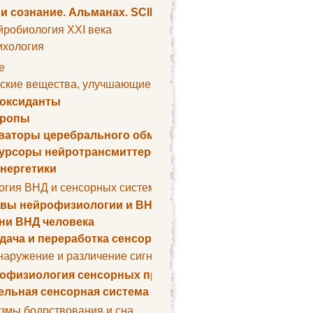
 и сознание. Альманах. SCIENTIFIC AMERICAN
йробиология XXI века
ихология
е
ские вещества, улучшающие умственные способности
оксиданты
тропы
ваторы церебрального обмена веществ
урсоры нейротрансмиттеров
нергетики
огия ВНД и сенсорных систем
вы нейрофизиологии и ВНД
ни ВНД человека
дача и переработка сенсорных сигналов
наружение и различение сигналов. Сенсорная рецепция
офизиология сенсорных процессов
ельная сенсорная система
змы бодрствования и сна