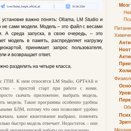
Мозг
Не
 установке важно понять: Ollama, LM Studio и
Пс
 не сами модели. Модель – это файл с весами
Питани
и. А среда запуска, в свою очередь, – это
Химиче
ает модель в память, распределяет нагрузку
Анти
окартой, принимает запрос пользователя,
Ноо
ли и возвращает ответ.
Акти
Прек
жно разделить на четыре класса.
Холи
Физиол
с ГПИ. К ним относятся LM Studio, GPT4All и
Осно
ество – простой старт при работе с ними.
Уров
просто скачать приложение, выбрать модель,
Пере
рить модель. Такие программы особенно удобны
Об
альными БЛМ, потому что они позволяют удобно
Псих
скачана, какое квантование выбрано, поменять
Зрит
лько быстро модель отвечает. Недостаток – они
нной автоматической работы по расписанию.
Механи