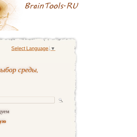
Select Language
▼
выбор среды,
дуем
ную