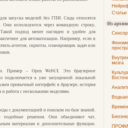
Нейроф
Статьи
для запуска моделей без ГПИ. Сюда относятся
Из архив
AI. Они используются через командную строку,
Такой подход менее нагляден и удобен для
Сенсор
рактичнее для автоматизации. Например, если в
Феноме
чить агентов, скрипты, планировщик задач или
простр
иков.
Внутре
мозга
ли. Пример – Open WebUI. Это браузерное
Культу
но подключается к уже запущенной локальной
Восточ
нужен привычный интерфейс в браузере, история
Аналит
а и работа с несколькими моделями.
Водная
Времен
еды с документацией и поиском по базе знаний.
 подобные решения. Они объединяют чат,
Биоэне
льным материалам и дополнительные функции.
ПРОФИЛ