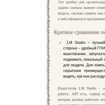
Это удобно для органихаци
задачи сначала важнее поня
модель, сколько памяти она 
к ней обращаться программн
Краткое сравнение о
LM Studio – лучший
сторона – удобный ГПИ
квантование, запускат
поднимать локальный с
для модели. Для компь
серьёзное преимущест
видеть, как они расходу
Недостаток LM Studio – о
работу. API есть, сервер 
которая должна работать по
переносится и управляется че