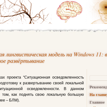
я лингвистическая модель на Windows 11: 
вое развёртывание
ках проекта “Ситуационная осведомленность
подготовку к развертыванию своей локальной
Рекомен
ситуационной осведомленности. В данном
На глав
о том, как поднять свою локальную большую
лее – БЛМ).
Главное