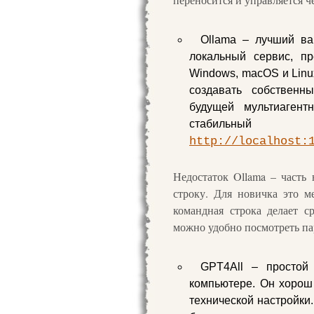
Ollama – лучший ва
локальный сервис, п
Windows, macOS и Linu
создавать собственн
будущей мультиагент
стабильны
http://localhost:
Недостаток Ollama – часть
строку. Для новичка это м
командная строка делает с
можно удобно посмотреть па
GPT4All – простой 
компьютере. Он хорош
технической настройки