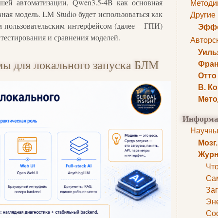
ейшей автоматизации, Qwen3.5-4B как основная
Методи
ная модель. LM Studio будет использоваться как
Другие
м пользовательским интерфейсом (далее – ГПИ)
Эффе
 тестирования и сравнения моделей.
Авторс
Уиль
мы для локального запуска БЛМ
Фран
Отто
В. К
Мето
Информа
Научны
Мозг
Журн
Что
Са
Заг
Эне
Сос