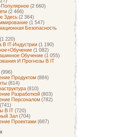
27)
-Популярное
(2 660)
ети
(2 466)
е Здесь
(2 364)
ммирование
(1 547)
ационная Безопасность
(1 220)
 В IT-Индустрии
(1 190)
ное+обучение
(1 082)
ашинное Обучение
(1 055)
ования И Прогнозы В IT
(996)
ение Продуктом
(884)
нты
(814)
раструктура
(810)
ение Разработкой
(803)
ение Персоналом
(782)
(741)
ы В IT
(720)
ный Зал
(704)
ение Проектами
(687)
и