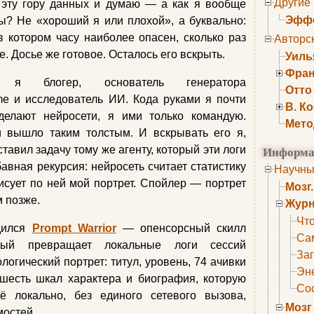
Другие
 эту гору данных и думаю — а как я вообще
Эффе
? Не «хороший я или плохой», а буквально:
 котором часу наиболее опасен, сколько раз
Авторс
. Досье же готовое. Осталось его вскрыть.
Уиль
Фран
 я блогер, основатель генератора
Отто
me и исследователь ИИ. Кода руками я почти
В. К
елают нейросети, я ими только командую.
Мето
и вышло таким толстым. И вскрывать его я,
Информа
тавил задачу тому же агенту, который эти логи
авная рекурсия: нейросеть считает статистику
Научны
рисует по ней мой портрет. Спойлер — портрет
Мозг
м позже.
Журн
Что
одился
Prompt Warrior
— опенсорсный скилл
Са
рый превращает локальные логи сессий
Заг
огический портрет: титул, уровень, 74 ачивки
Эне
 шесть шкал характера и биография, которую
Сос
ё локально, без единого сетевого вызова,
Мозг
мостей.