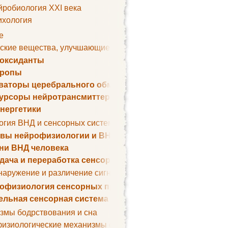
йробиология XXI века
ихология
е
ские вещества, улучшающие умственные способности
оксиданты
тропы
ваторы церебрального обмена веществ
урсоры нейротрансмиттеров
нергетики
огия ВНД и сенсорных систем
вы нейрофизиологии и ВНД
ни ВНД человека
дача и переработка сенсорных сигналов
наружение и различение сигналов. Сенсорная рецепция
офизиология сенсорных процессов
ельная сенсорная система
змы бодрствования и сна
изиологические механизмы сна