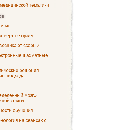
 медицинской тематики
ов
 и мозг
онверт не нужен
 возникают ссоры?
ектронные шахматные
тические решения
мы подхода
еделенный мозг»
иной семьи
ности обучения
нология на сеансах с