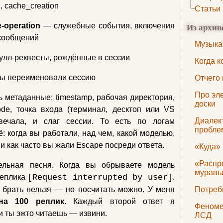
d, cache_creation
Статьи
Из архив
‑operation
— служебные события, включения
 сообщений
Музыка
улл‑реквесты, рождённые в сессии
Когда к
ы переименовали сессию
Отчего
Про эл
ь метаданные: timestamp, рабочая директория,
доски
ode, точка входа (терминал, десктоп или VS
Диалек
вечала, и слаг сессии. То есть по логам
пробле
: когда вы работали, над чем, какой моделью,
 и как часто вы жали Escape посреди ответа.
«Куда»
«Распр
дельная песня. Когда вы обрываете модель
муравь
реплика
[Request interrupted by user]
.
ё брать нельзя — но посчитать можно. У меня
Потреб
на 100 реплик
. Каждый второй ответ я
Феноме
и ты эжто читаешь — извини.
ЛСД