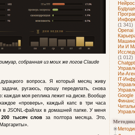
Нейрос
Будуще
Програ
Информ
(1 341)
Openai
Карьера
Машин
Ии И М
Исслед
(1 012)
римуар, собранная из моих же логов Claude
Chatgpt
Управл
Ии-Аге
IT-Инф
 дурацкого вопроса. Я который месяц живу
Управл
адачи, ругаюсь, прошу переделать, снова
Управл
Google
о: каждая моя реплика лежит на диске. Вообще
Финанс
 каждое «проверь», каждый капс в три часа
Читаль
ся в JSONL‑файлах в домашней папке. У меня
Управл
а
200 тысяч слов
за полтора месяца. Это,
Методик
 Маргариты».
Методи