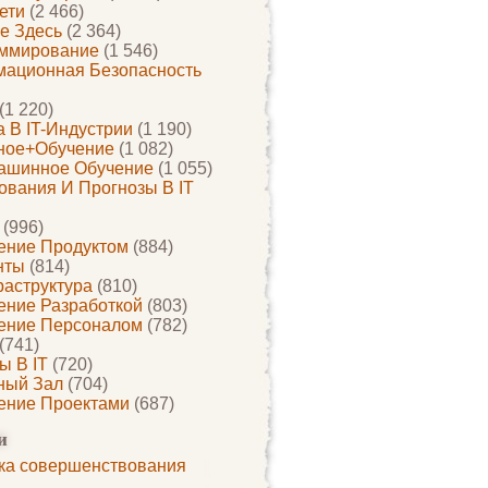
ети
(2 466)
е Здесь
(2 364)
ммирование
(1 546)
ационная Безопасность
(1 220)
 В IT-Индустрии
(1 190)
ное+обучение
(1 082)
ашинное Обучение
(1 055)
ования И Прогнозы В IT
(996)
ение Продуктом
(884)
нты
(814)
раструктура
(810)
ение Разработкой
(803)
ение Персоналом
(782)
(741)
ы В IT
(720)
ный Зал
(704)
ение Проектами
(687)
и
ка совершенствования