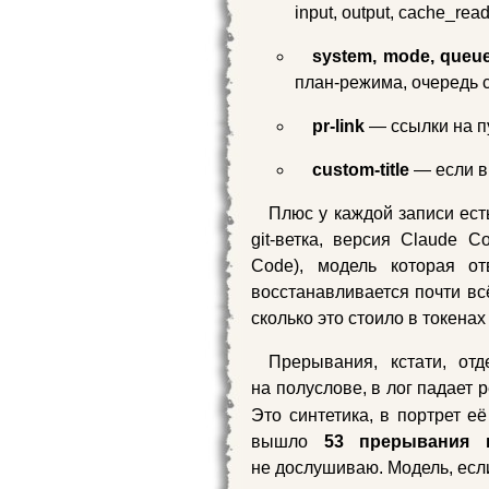
input, output, cache_rea
system, mode, queue
план‑режима, очередь
pr‑link
— ссылки на п
custom‑title
— если в
Плюс у каждой записи ест
git‑ветка, версия Claude C
Code), модель которая от
восстанавливается почти всё
сколько это стоило в токенах
Прерывания, кстати, от
на полуслове, в лог падает 
Это синтетика, в портрет е
вышло
53 прерывания 
не дослушиваю. Модель, есл