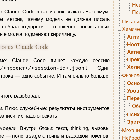
Не
ах Claude Code и как из них выжать максимум,
Пс
ы метрик, почему модель не должна писать
Питани
и собрал по дороге — от токенов, посчитанных
Химиче
орые молча подменяют кириллицу.
Анти
Ноо
огах Claude Code
Акти
Прек
ме: Claude Code пишет каждую сессию
Холи
/<проект>/<session-id>.jsonl
. Один
Физиол
трока — одно событие. И там сильно больше,
Осно
Уров
 итоге разоборал:
Пере
Об
. Плюс служебные: результаты инструментов
Псих
записи, их надо отсекать
Зрит
дели. Внутри блоки: текст, thinking, вызовы
Механи
ное — поле
usage
с точным расходом токенов:
Нейроф