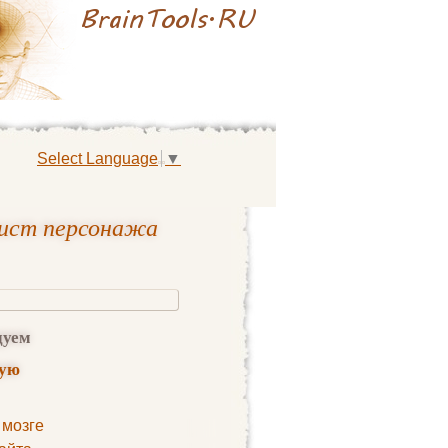
Select Language
▼
лист персонажа
дуем
ную
 мозге