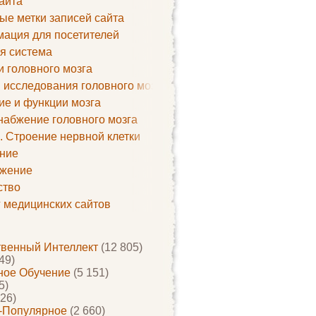
айта
ые метки записей сайта
ация для посетителей
я система
и головного мозга
 исследования головного мозга
ие и функции мозга
набжение головного мозга
. Строение нервной клетки
ние
жение
ство
г медицинских сайтов
твенный Интеллект
(12 805)
49)
ое Обучение
(5 151)
5)
26)
-Популярное
(2 660)