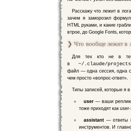
Расскажу что лежит в лог
зачем я заморозил формул
HTML руками, и какие грабл
втрое, до Google Fonts, кот
❯ Что вообще лежит в л
Для тех кто не в те
в
~/.claude/projects
файл — одна сессия, одна с
чем просто «вопрос‑ответ».
Типы записей, которые я в
user
— ваши реплики
тоже приходят как user‑
assistant
— ответы мо
инструментов. И глав