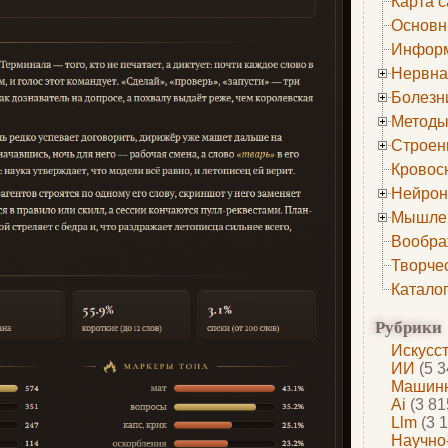
Карта с
Основн
Информ
Нервна
Болезн
Методы
Строен
Кровос
Нейрон
Мышле
Вообра
Творче
Катало
Рубрики
Искусс
ИИ
(5 3
Машинн
Ai
(3 81
Llm
(3 1
Научно