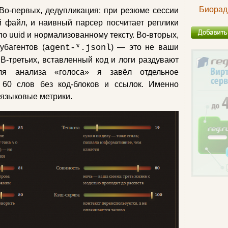
Биорад
Во‑первых, дедупликация: при резюме сессии
й файл, и наивный парсер посчитает реплики
о uuid и нормализованному тексту. Во‑вторых,
убагентов (
agent-*.jsonl
) — это не ваши
 В‑третьих, вставленный код и логи раздувают
ля анализа «голоса» я завёл отдельное
 60 слов без код‑блоков и ссылок. Именно
 языковые метрики.