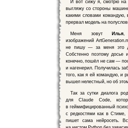
И вот сижу я, смотрю на
выгляжу со стороны машины
какими словами командую, в
прервал модель на полуслове
Меня зовут
Илья
,
изображений ArtGeneration.
не пишу — за меня это д
Собстенно поэтому досье 
конечно, пошёл не сам — пос
и нагенерил. Получилась заб
того, как я ей командую, и 
вышел нелестный, но об это
Так за сутки диалога р
для Claude Code, кото
в геймифицированный психол
с редкостями как в Стиме,
пишет сама нейросеть. Вс
на чистом Python без зависи