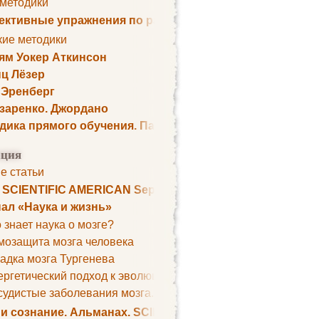
 методики
ктивные упражнения по развитию памяти
кие методики
ям Уокер Аткинсон
ц Лёзер
 Эренберг
озаренко. Джордано
дика прямого обучения. Пауль Шелли
ция
е статьи
. SCIENTIFIC AMERICAN September 1979
ал «Наука и жизнь»
 знает наука о мозге?
мозащита мозга человека
адка мозга Тургенева
ргетический подход к эволюции мозга
удистые заболевания мозга. Все может начаться с головно
 и сознание. Альманах. SCIENTIFIC AMERICAN