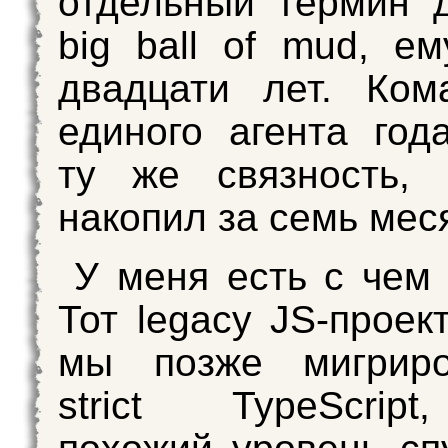
отдельный термин д
big ball of mud, е
двадцати лет. Ком
единого агента год
ту же связность, 
накопил за семь мес
У меня есть с чем 
Тот legacy JS-проек
мы позже мигрир
strict TypeScrip