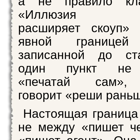
а не правило кла
«Иллюзия ск
расширяет скоуп» 
явной границей 
записанной до ст
один пункт не 
«печатай сам»,
говорит «реши рань
Настоящая граница
не между «пишет ч