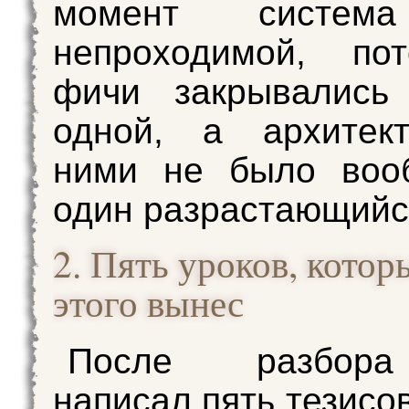
момент систем
непроходимой, по
фичи закрывались
одной, а архитек
ними не было воо
один разрастающийся
2. Пять уроков, котор
этого вынес
После разбор
написал пять тезисо