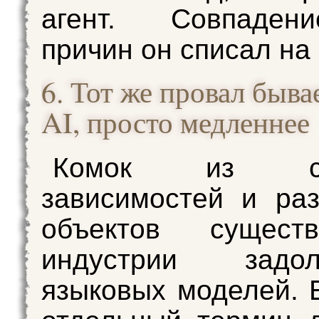
агент. Совпаден
причин он списал на 
6. Тот же провал бывае
AI, просто медленнее
Комок из спу
зависимостей и ра
объектов сущест
индустрии зад
языковых моделей. 