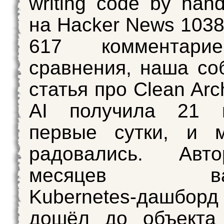
writing code by han
на Hacker News 1038
617 комментари
сравнения, наша со
статья про Clean Arch
AI получила 21 
первые сутки, и 
радовались. Авт
месяцев вайб
Kubernetes-дашборд 
дошёл до объекта