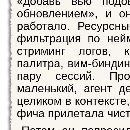
«добавь вью подов
обновлением», и о
работало. Ресурсны
фильтрация по ней
стриминг логов, к
палитра, вим-биндин
пару сессий. Пр
маленький, агент д
целиком в контексте
фича прилетала чист