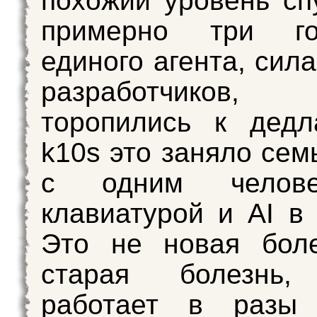
похожий уровень сп
примерно три го
единого агента, сил
разработчиков, 
торопились к дедл
k10s это заняло сем
с одним челов
клавиатурой и AI в 
Это не новая боле
старая болезнь,
работает в разы 