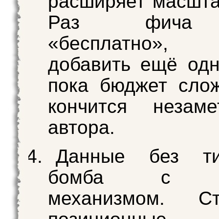
расширяет масшта
Раз фича 
«бесплатно», 
добавить ещё одн
пока бюджет сло
кончится незам
автора.
Данные без ти
бомба с ч
механизмом. С