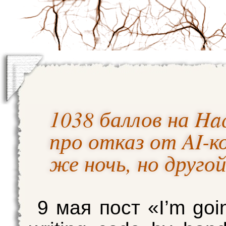
1038 баллов на Ha
про отказ от AI-к
же ночь, но друго
9 мая пост «I’m goi