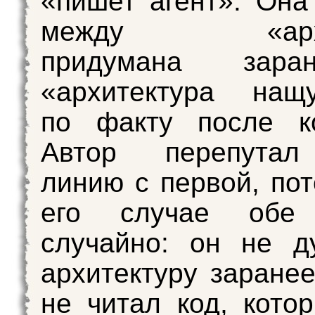
«пишет агент». Она
между «архит
придумана зар
«архитектура нащу
по факту после ко
Автор перепутал
линию с первой, пот
его случае обе 
случайно: он не д
архитектуру заранее
не читал код, кото