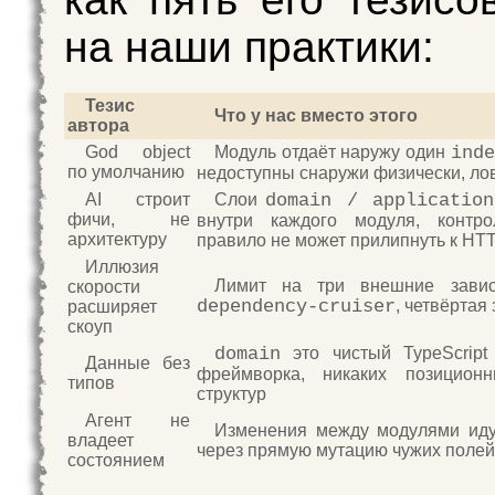
на наши практики:
Тезис
Что у нас вместо этого
автора
God object
Модуль отдаёт наружу один
inde
по умолчанию
недоступны снаружи физически, ло
AI строит
Слои
domain / application
фичи, не
внутри каждого модуля, контро
архитектуру
правило не может прилипнуть к HT
Иллюзия
Лимит на три внешние зави
скорости
dependency-cruiser
, четвёртая
расширяет
скоуп
domain
это чистый TypeScript
Данные без
фреймворка, никаких позицион
типов
структур
Агент не
Изменения между модулями иду
владеет
через прямую мутацию чужих полей
состоянием