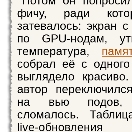
Потом он попроси
фичу, ради кото
затевалось: экран с 
по GPU-нодам, ути
температура,
памя
собрал её с одного
выглядело красиво
автор переключилс
на вью подов,
сломалось. Таблиц
live-обновления