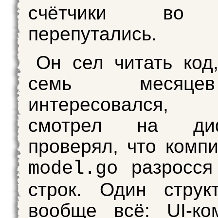
счётчики во 
перепутались.
Он сел читать код
семь месяц
интересовался,
смотрел на д
проверял, что компи
разросся
model.go
строк. Один струк
вообще всё: UI-ко