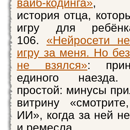
вайб-кодинга»
, л
история отца, котор
игру для ребёнк
106.
«Нейросети н
игру за меня. Но бе
не взялся»
: при
единого наезда.
простой: минусы при
витрину «смотрите
ИИ», когда за ней н
и ремесла.