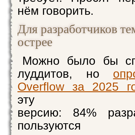
нём говорить.
Для разработчиков те
острее
Можно было бы сп
луддитов, но
опр
Overflow за 2025 г
эту
версию: 84% разра
пользуютс