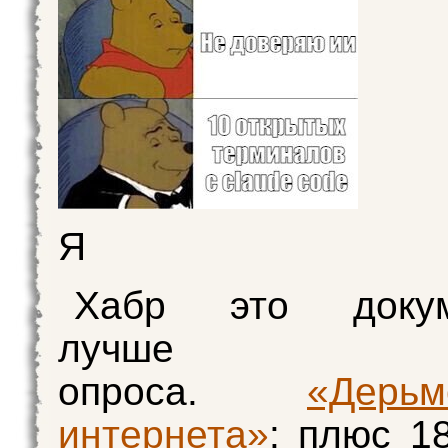
Я
Хабр это докум
лучше лю
опроса.
«Дерьм
интернета»
: плюс 18