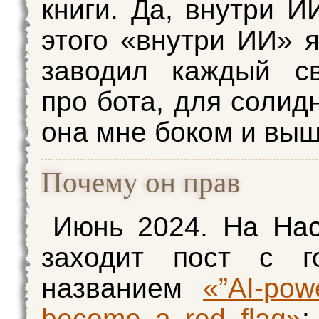
книги. Да, внутри И
этого «внутри ИИ» я
заводил каждый св
про бота, для солид
она мне боком и выш
Почему он прав
Июнь 2024. На Ha
заходит пост с г
названием
«”AI-pow
become a red flag»
: