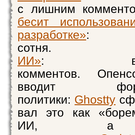
с лишним коммент
бесит использова
разработке»
: 
сотня
ИИ»
: восе
комментов. Опен
вводит форм
политики:
Ghostty
сф
вал это как «боре
ИИ, 