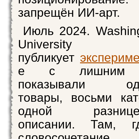
запрещён ИИ-арт.
Июль 2024. Washing
University
публикует
эксперим
е с лишним ч
показывали оди
товары, восьми кат
одной разн
описании. Там, 
словосочетание «a