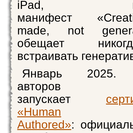
iPad, публ
манифест «Creat
made, not gener
обещает нико
встраивать генерат
Январь 2025. 
авторов
запускает
серт
«Human
Authored»
: официал