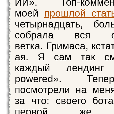
ИИ». Топ-комм
моей
прошлой стат
четырнадцать, бол
собрала вся ос
ветка. Гримаса, кста
ая. Я сам так с
каждый лендинг
powered». Теп
посмотрели на мен
за что: своего бот
первой же с