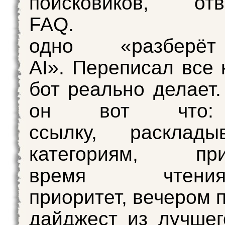
поисковиков, о
FAQ. Два
одно «разберё
AI». Переписал все 
бот реально делает.
он вот что:
ссылку, расклад
категориям, при
время чте
приоритет, вечером 
дайджест из лучшег