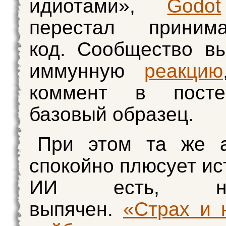
идиотами»,
Godot
перестал приним
код. Сообщество в
иммунную
реакцию
коммент в посте
базовый образец.
При этом та же а
спокойно плюсует ис
ИИ есть, 
выпячен.
«Страх и 