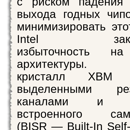
с риском падения 
выхода годных чип
минимизировать это
Intel закла
избыточность на
архитектуры. 
кристалл XBM 
выделенными рез
каналами и си
встроенного сам
(BISR — Built-In Self