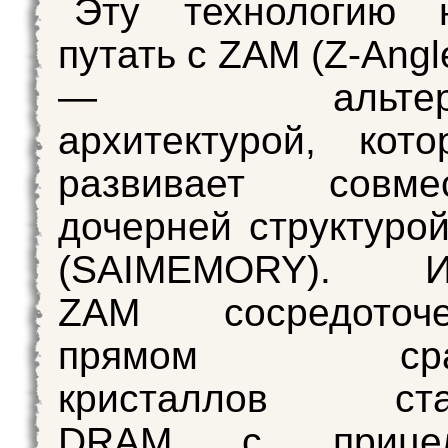
Эту технологию 
путать с ZAM (Z-Ang
— альтерна
архитектурой, кото
развивает совм
дочерней структурой
(SAIMEMORY). Ин
ZAM сосредото
прямом сращ
кристаллов стан
DRAM с прице