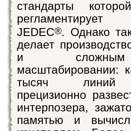
стандарты которо
регламентирует 
®
JEDEC
. Однако та
делает производств
и сложн
масштабировании: 
тысяч линий
прецизионно развес
интерпозера, зажат
памятью и вычисл