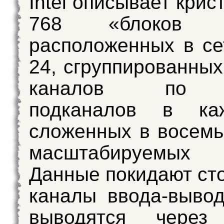
Intel описывает крис
768 «блоков д
расположенных в се
24, сгруппированных
каналов по 
подканалов в к
сложенных в восемь
масштабируемых
Данные покидают сто
каналы ввода-выво
выводятся через