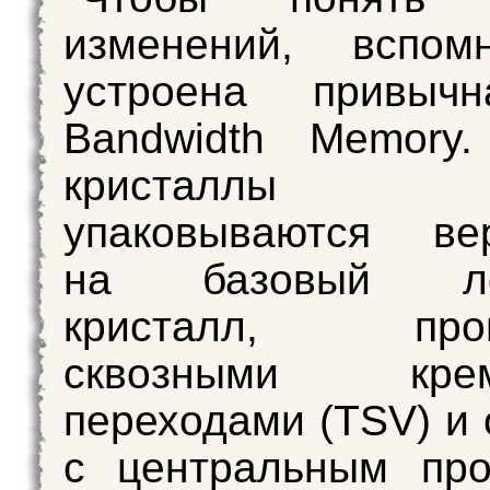
изменений, вспом
устроена привыч
Bandwidth Memor
кристаллы
упаковываются вер
на базовый лог
кристалл, прош
сквозными крем
переходами (TSV) и
с центральным про