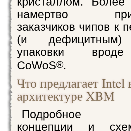
кристаллом. Более 
намертво прив
заказчиков чипов к 
(и дефицитным)
упаковки врод
®
CoWoS
.
Что предлагает Intel 
архитектуре XBM
Подробное оп
концепции и схем