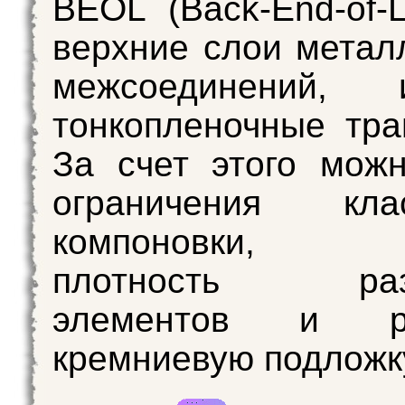
BEOL (Back-End-of-
верхние слои метал
межсоединений, и
тонкопленочные тра
За счет этого мож
ограничения клас
компоновки, п
плотность раз
элементов и раз
кремниевую подложк