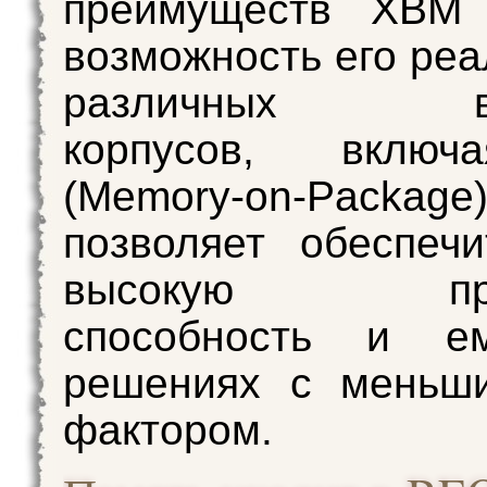
преимуществ XBM 
возможность его реа
различных вар
корпусов, вклю
(Memory-on-Packa
позволяет обеспеч
высокую проп
способность и е
решениях с меньш
фактором.