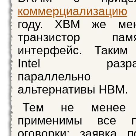
коммерциализацию
году. XBM же ме
транзистор па
интерфейс. Таким 
Intel разраба
параллельн
альтернативы HBM.
Тем не менее
применимы все п
оговорки: заявка 