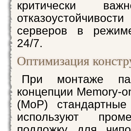
критически ва
отказоустойчиво
серверов в режим
24/7.
Оптимизация констр
При монтаже па
концепции Memory-o
(MoP) стандартные
используют проме
подложку для чип