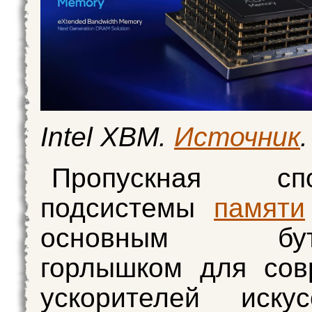
Intel XBM.
Источник
.
Пропускная спо
подсистемы
памяти
основным буты
горлышком для сов
ускорителей искус