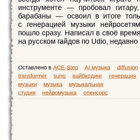
инструменте — пробовал гитару,
барабаны — освоил в итоге толь
с генерацией музыки нейросетя
пошло сразу. Написал в своё врем
на русском гайдов по Udio, недавно
Оставлено в
ACE-Step
AI музыка
diffusion
transformer
suno
вайбкодинг
генерация
музыки
музыка
музыкальная
студия
нейромузыка
опенсорс