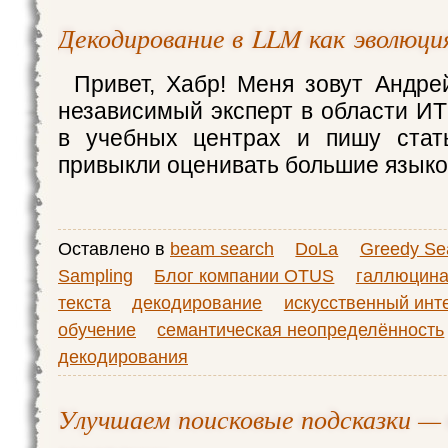
Декодирование в LLM как эволюци
Привет, Хабр! Меня зовут Андр
независимый эксперт в области ИТ
в учебных центрах и пишу стат
привыкли оценивать большие язык
Оставлено в
beam search
DoLa
Greedy Se
Sampling
Блог компании OTUS
галлюцин
текста
декодирование
искусственный инт
обучение
семантическая неопределённость
декодирования
Улучшаем поисковые подсказки — о