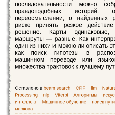
последовательности можно соб
правдоподобных историй
переосмыслении, о найденных 
риске принять резкое действи
решение. Карты одинаковые,
маршруты — разные. Как интерпр
один из них? И можно ли описать эт
как поиск гипотезы в распоз
машинном переводе или языко
множества трактовок к лучшему пу
Оставлено в
beam search
CRF
llm
Natur
Processing
nlp
Viterbi
Алгоритмы
иску
интеллект
Машинное обучение
поиск пути
маркова