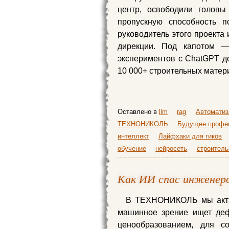
центр, освободили головы
пропускную способность 
руководитель этого проекта 
дирекции. Под капотом 
экспериментов с ChatGPT до
10 000+ строительных матер
Оставлено в
llm
rag
Автоматиз
ТЕХНОНИКОЛЬ
Будущее профе
интеллект
Лайфхаки для гиков
обучение
нейросеть
строитель
Как ИИ спас инжене
В ТЕХНОНИКОЛЬ мы актив
машинное зрение ищет деф
ценообразованием, для с