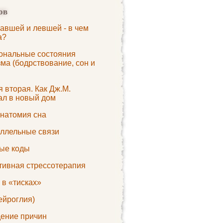
ов
авшей и левшей - в чем
а?
ональные состояния
ма (бодрствование, сон и
 вторая. Как Дж.М.
ал в новый дом
натомия сна
ллельные связи
ые коды
ивная стрессотерапия
 в «тисках»
ейроглия)
ение причин