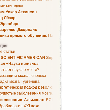
кие методики
ям Уокер Аткинсон
ц Лёзер
 Эренберг
озаренко. Джордано
дика прямого обучения. Пауль Шелли
ция
е статьи
. SCIENTIFIC AMERICAN September 1979
ал «Наука и жизнь»
 знает наука о мозге?
мозащита мозга человека
адка мозга Тургенева
ргетический подход к эволюции мозга
удистые заболевания мозга. Все может начаться с головно
 и сознание. Альманах. SCIENTIFIC AMERICAN
йробиология XXI века