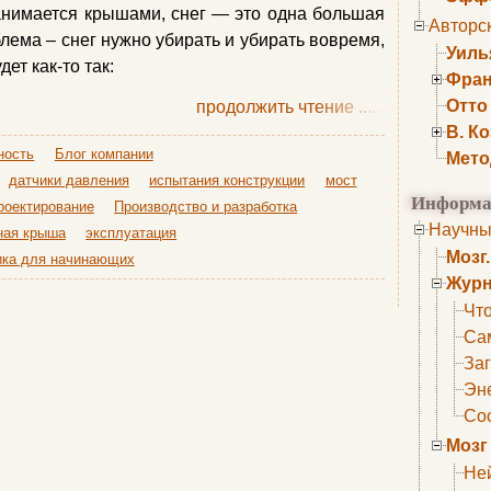
анимается крышами, снег — это одна большая
Авторс
лема – снег нужно убирать и убирать вовремя,
Уиль
дет как-то так:
Фран
Отто
продолжить чтение
......
В. К
ность
Блог компании
Мето
датчики давления
испытания конструкции
мост
Информа
роектирование
Производство и разработка
Научны
ная крыша
эксплуатация
Мозг
ика для начинающих
Журн
Что
Са
Заг
Эне
Сос
Мозг
Не