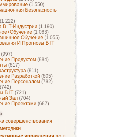
ммирование
(1 550)
ационная Безопасность
(1 222)
 В IT-Индустрии
(1 190)
ное+обучение
(1 083)
ашинное Обучение
(1 055)
ования И Прогнозы В IT
(997)
ение Продуктом
(884)
нты
(817)
раструктура
(811)
ение Разработкой
(805)
ение Персоналом
(782)
(742)
ы В IT
(721)
ный Зал
(704)
ение Проектами
(687)
и
ка совершенствования
 методики
ктивные упражнения по развитию памяти