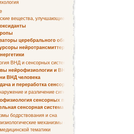
ихология
е
ские вещества, улучшающие умственные способности
оксиданты
тропы
ваторы церебрального обмена веществ
урсоры нейротрансмиттеров
нергетики
огия ВНД и сенсорных систем
вы нейрофизиологии и ВНД
ни ВНД человека
дача и переработка сенсорных сигналов
наружение и различение сигналов. Сенсорная рецепция
офизиология сенсорных процессов
ельная сенсорная система
змы бодрствования и сна
изиологические механизмы сна
 медицинской тематики