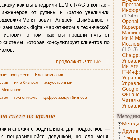
Програ
сскажу, как мы внедрили LLM с RAG в контакт-
Информ
 инженеров от рутины и кратно увеличили
(1 345)
поддержки.Меня зовут Андрей Цымбалюк, я
Openai
Карьера
и занимаюсь digital-маркетингом в технической
Машин
— история о том, как мы прошли путь от
Ии И М
 системы, которая консультирует клиентов по
Исслед
(1 013)
иалов.
Chatgpt
Управл
продолжить чтение
......
Ии-Аге
IT-Инф
ация процессов
Блог компании
Управл
ссий
ии в бизнесе
искусственный
Управл
Google
Машинное
Финанс
ство
технониколь
цифровизация бизнеса
Читаль
Управл
ив снега на крыше
Методик
Методи
овик и снежки с родителями, для подростков —
Другие
 с понравившейся девушкой, но для меня,
Эффе