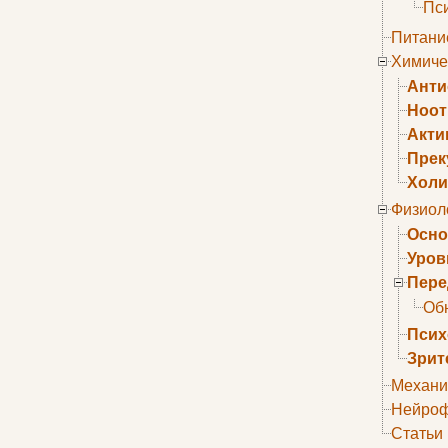
Пс
Питани
Химиче
Анти
Ноо
Акти
Прек
Холи
Физиол
Осно
Уров
Пере
Об
Псих
Зрит
Механи
Нейроф
Статьи