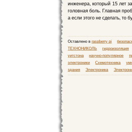
инженера, который 15 лет з
головная боль. Главная проб
а если этого не сделать, то бу
Оставлено в
raspberry pi
безопас
ТЕХНОНИКОЛЬ
гидроизоляция
уитстона
научно-популярное
п
электроники
Схемотехника
ум
здания
Электроника
Электрон