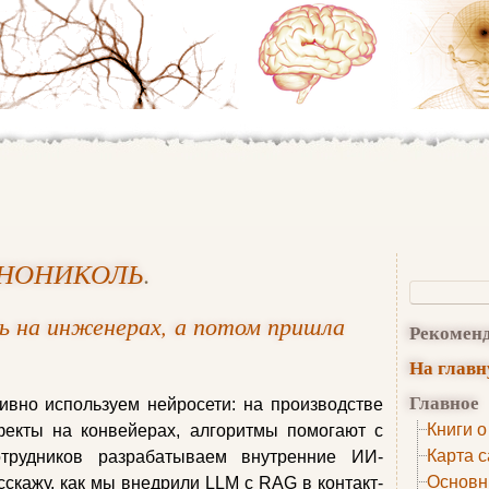
ЕХНОНИКОЛЬ
.
ь на инженерах, а потом пришла
Рекомен
На глав
Главное
но используем нейросети: на производстве
Книги о
екты на конвейерах, алгоритмы помогают с
Карта с
отрудников разрабатываем внутренние ИИ-
Основн
сскажу, как мы внедрили LLM с RAG в контакт-