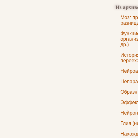
Из архив
Мозг пр
разниц
Функци
организ
др.)
История
переех
Нейроа
Непара
Образн
Эффект
Нейрон
Глия (н
Нахожд