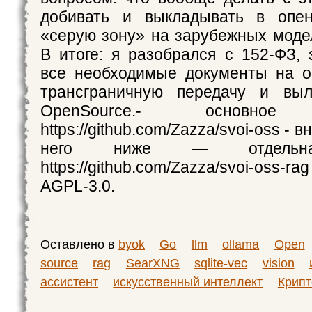
добивать и выкладывать в опен
«серую зону» на зарубежных модел
В итоге: я разобрался с 152-ФЗ, 
все необходимые документы на о
трансграничную передачу и вы
OpenSource.- основное 
https://github.com/Zazza/svoi-oss -
него ниже — отдельная
https://github.com/Zazza/svoi-os
AGPL-3.0.
Оставлено в
byok
Go
llm
ollama
Open
source
rag
SearXNG
sqlite-vec
vision
ассистент
искусственный интеллект
Крип