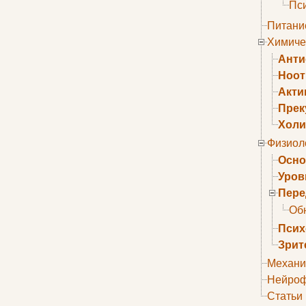
Пс
Питани
Химиче
Анти
Ноо
Акти
Прек
Холи
Физиол
Осно
Уров
Пере
Об
Псих
Зрит
Механи
Нейроф
Статьи