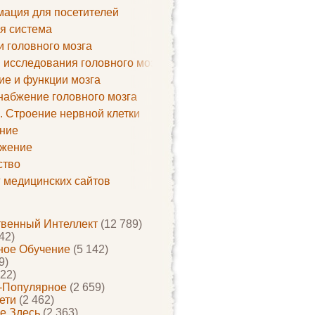
ация для посетителей
я система
и головного мозга
 исследования головного мозга
ие и функции мозга
набжение головного мозга
. Строение нервной клетки
ние
жение
ство
г медицинских сайтов
твенный Интеллект
(12 789)
42)
ое Обучение
(5 142)
9)
22)
-Популярное
(2 659)
ети
(2 462)
е Здесь
(2 363)