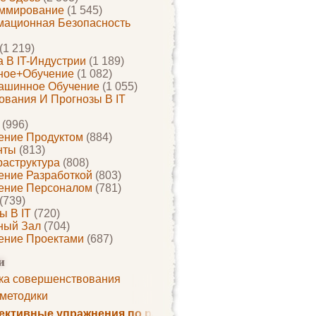
ммирование
(1 545)
ационная Безопасность
(1 219)
 В IT-Индустрии
(1 189)
ное+обучение
(1 082)
ашинное Обучение
(1 055)
ования И Прогнозы В IT
(996)
ение Продуктом
(884)
нты
(813)
раструктура
(808)
ение Разработкой
(803)
ение Персоналом
(781)
(739)
ы В IT
(720)
ный Зал
(704)
ение Проектами
(687)
и
ка совершенствования
 методики
ктивные упражнения по развитию памяти