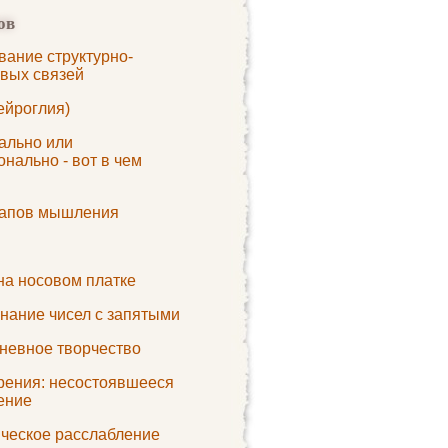
ов
вание структурно-
вых связей
ейроглия)
ально или
нально - вот в чем
тапов мышления
на носовом платке
нание чисел с запятыми
невное творчество
ения: несостоявшееся
ение
ческое расслабление