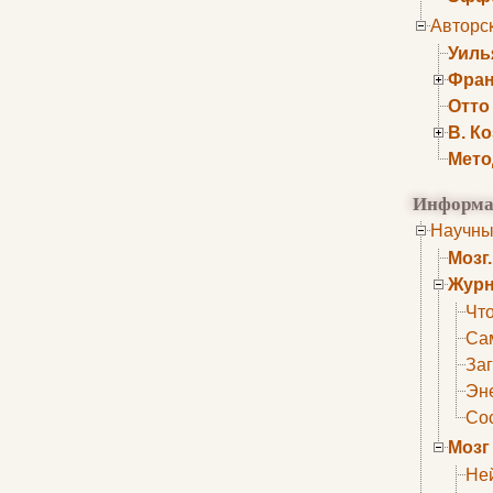
Авторс
Уиль
Фран
Отто
В. К
Мето
Информа
Научны
Мозг
Журн
Что
Са
Заг
Эне
Сос
Мозг
Не