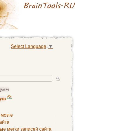
Select Language
▼
дуем
ную
 мозге
айта
ые метки записей сайта