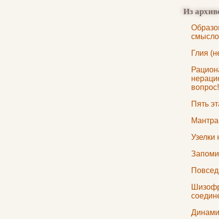
Из архив
Образо
смысло
Глия (н
Рацион
нерацио
вопрос!
Пять э
Мантра
Узелки 
Запоми
Повсед
Шизофр
соедин
Динами