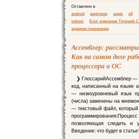
Оставлено в
android
appimage
apple
elf
indows
Блог компании Timeweb C
администрирование
Ассемблер: рассматри
Как на самом деле ра
процессора и ОС
❯ ГлоссарийАссемблер — п
код, написанный на языке 
— низкоуровневый язык пр
(числа) заменены на мнемон
— текстовый файл, который 
программирования;Проце
позволяющая следить и 
Введение: что будет в статье