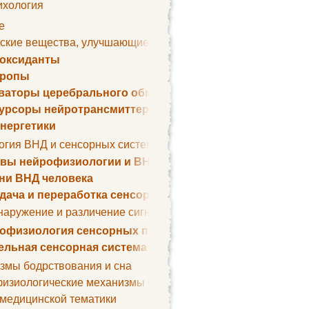
ихология
е
ские вещества, улучшающие умственные способности
оксиданты
тропы
ваторы церебрального обмена веществ
урсоры нейротрансмиттеров
нергетики
огия ВНД и сенсорных систем
вы нейрофизиологии и ВНД
ни ВНД человека
дача и переработка сенсорных сигналов
наружение и различение сигналов. Сенсорная рецепция
офизиология сенсорных процессов
ельная сенсорная система
змы бодрствования и сна
изиологические механизмы сна
 медицинской тематики