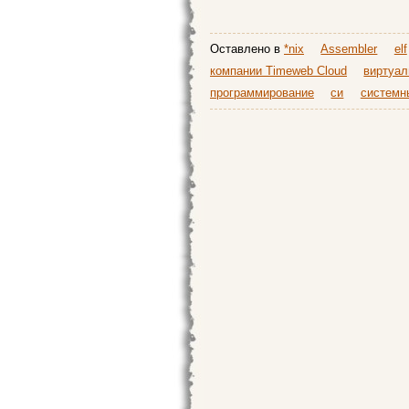
Оставлено в
*nix
Assembler
elf
компании Timeweb Cloud
виртуал
программирование
си
системн