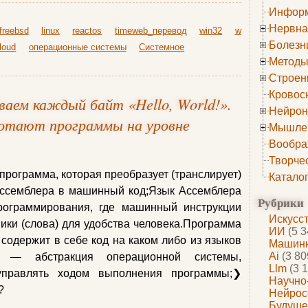
Информ
Нервна
freebsd
linux
reactos
timeweb_перевод
win32
w
Болезн
loud
операционные системы
Системное
Методы
Строен
Кровос
ваем каждый байт «Hello, World!».
Нейрон
ботают программы на уровне
Мышле
Вообра
Творче
рограмма, которая преобразует (транслирует)
Катало
ассемблера в машинный код;Язык Ассемблера
Рубрики
ограммирования, где машинный инструкции
Искусс
ики (слова) для удобства человека.Программа
ИИ
(5 3
содержит в себе код на каком либо из языков
Машинн
Ai
(3 80
сс — абстракция операционной системы,
Llm
(3 1
управлять ходом выполнения программы;❯
Научно
?
Нейрос
Будуще