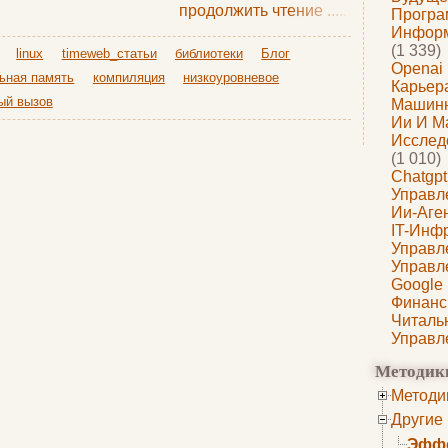
продолжить чтение
......
Програ
Информ
(1 339)
linux
timeweb_статьи
библиотеки
Блог
Openai
ьная память
компиляция
низкоуровневое
Карьера
ый вызов
Машин
Ии И М
Исслед
(1 010)
Chatgpt
Управл
Ии-Аге
IT-Инф
Управл
Управл
Google
Финанс
Читаль
Управл
Методик
Методи
Другие
Эффе