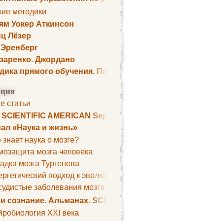
кие методики
ям Уокер Аткинсон
ц Лёзер
 Эренберг
озаренко. Джордано
дика прямого обучения. Пауль Шелли
ция
е статьи
. SCIENTIFIC AMERICAN September 1979
ал «Наука и жизнь»
 знает наука о мозге?
мозащита мозга человека
адка мозга Тургенева
ргетический подход к эволюции мозга
удистые заболевания мозга. Все может начаться с головно
 и сознание. Альманах. SCIENTIFIC AMERICAN
йробиология XXI века