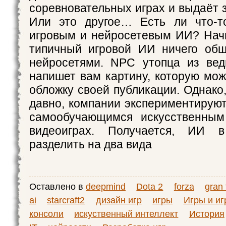
соревновательных играх и выдаёт
Или это другое… Есть ли что-
игровым и нейросетевым ИИ? Начн
типичный игровой ИИ ничего общ
нейросетями. NPC утопца из вед
напишет вам картину, которую мож
обложку своей публикации. Однако
давно, компании экспериментирую
самообучающимся искусственным
видеоиграх. Получается, ИИ 
разделить на два вида
Оставлено в
deepmind
Dota 2
forza
gran 
ai
starcraft2
дизайн игр
игры
Игры и и
консоли
искуственный интеллект
История