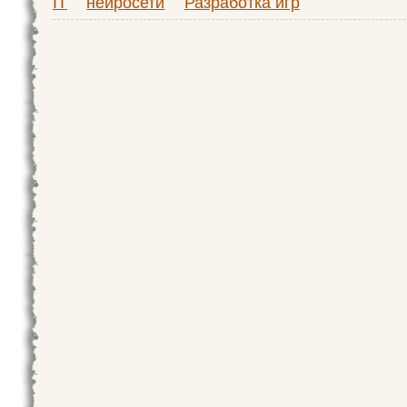
IT
нейросети
Разработка игр