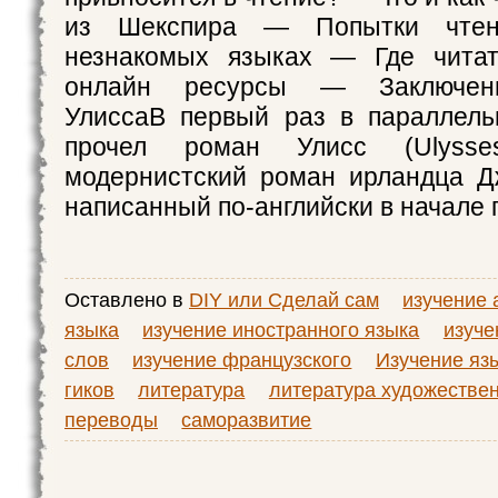
из Шекспира — Попытки чтен
незнакомых языках — Где чита
онлайн ресурсы — Заключен
УлиссаВ первый раз в параллель
прочел роман Улисс (Ulysse
модернистский роман ирландца Д
написанный по⁠-⁠английски в начале
Оставлено в
DIY или Сделай сам
изучение 
языка
изучение иностранного языка
изуче
слов
изучение французского
Изучение яз
гиков
литература
литература художестве
переводы
саморазвитие