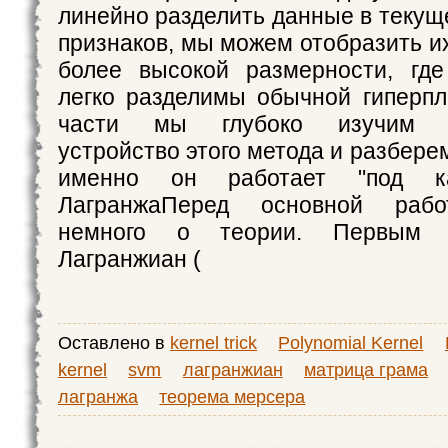
линейно разделить данные в текущ
признаков, мы можем отобразить и
более высокой размерности, где
легко разделимы обычной гиперпл
части мы глубоко изучим ма
устройство этого метода и разберем
именно он работает "под кап
ЛагранжаПеред основной рабо
немного о теории. Первым 
Лагранжиан (
Оставлено в
kernel trick
Polynomial Kernel
kernel
svm
лагранжиан
матрица грама
лагранжа
теорема мерсера