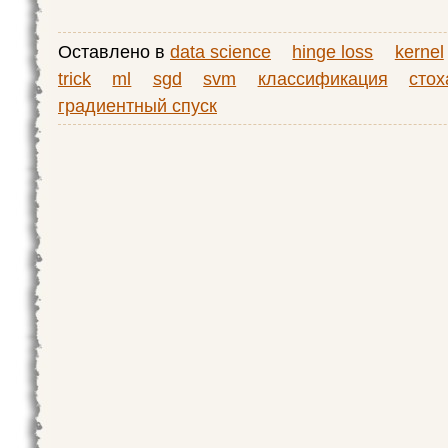
Оставлено в
data science
hinge loss
kernel
trick
ml
sgd
svm
классификация
стох
градиентный спуск