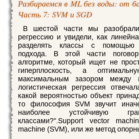
Разбираемся в ML без воды: от баз
Часть 7: SVM и SGD
В шестой части мы разобрали
регрессию и увидели, как линейн
разделять классы с помощью в
подхода. В этой части пого
алгоритме, который ищет не про
гиперплоскость, а оптималь
максимальным зазором между к
логистическая регрессия отвеча
какой вероятностью объект принад
то философия SVM звучит иначе
наиболее устойчивую гр
классами?".Support vector machin
machine (SVM), или же метод опорн