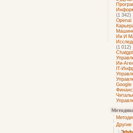
Програ
Информ
(1 342)
Openai
Карьера
Машин
Ии И М
Исслед
(1 012)
Chatgpt
Управл
Ии-Аге
IT-Инф
Управл
Управл
Google
Финанс
Читаль
Управл
Методик
Методи
Другие
Эффе