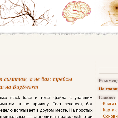
т симптом, а не баг: трейсы
Рекомен
ки на BugSwarm
На глав
Главное
лько stack trace и текст файла с упавшим
Книги о
имптом, а не причину. Тест зеленеет, баг
Карта с
 неделю всплывает в другом месте. На простых
Основн
етривиальных — становится правилом.В этой