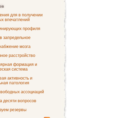
ов
ения для в получении
ых впечатлений
инирующих профиля
 в запредельное
набжение мозга
ное расстройство
лярная формация и
еская система
вая активность и
ьная патология
свободных ассоциаций
а десяти вопросов
зуем резервы