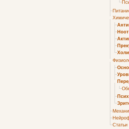
Пс
Питани
Химиче
Анти
Ноо
Акти
Прек
Холи
Физиол
Осно
Уров
Пере
Об
Псих
Зрит
Механи
Нейроф
Статьи