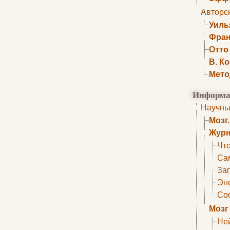
Авторс
Уиль
Фран
Отто
В. К
Мето
Информа
Научны
Мозг
Журн
Что
Са
Заг
Эне
Сос
Мозг
Не