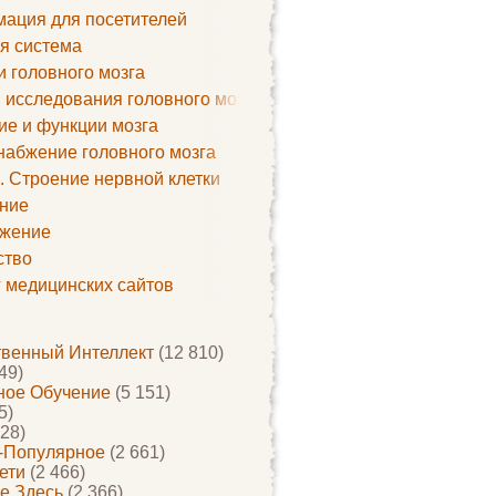
ация для посетителей
я система
и головного мозга
 исследования головного мозга
ие и функции мозга
набжение головного мозга
. Строение нервной клетки
ние
жение
ство
г медицинских сайтов
твенный Интеллект
(12 810)
49)
ое Обучение
(5 151)
5)
28)
-Популярное
(2 661)
ети
(2 466)
е Здесь
(2 366)