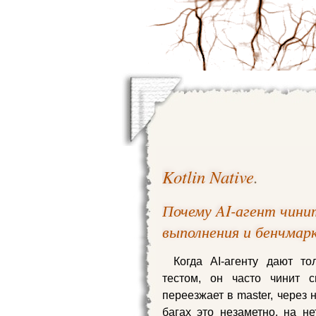
Kotlin Native
.
Почему AI-агент чини
выполнения и бенчмар
Когда AI-агенту дают то
тестом, он часто чинит с
переезжает в master, через
багах это незаметно, на н