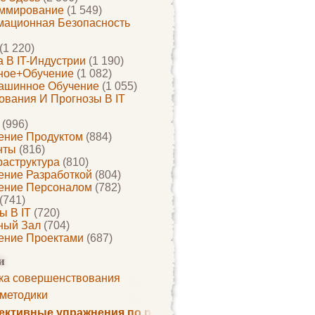
ммирование
(1 549)
ационная Безопасность
(1 220)
 В IT-Индустрии
(1 190)
ное+обучение
(1 082)
ашинное Обучение
(1 055)
ования И Прогнозы В IT
(996)
ение Продуктом
(884)
нты
(816)
раструктура
(810)
ение Разработкой
(804)
ение Персоналом
(782)
(741)
ы В IT
(720)
ный Зал
(704)
ение Проектами
(687)
и
ка совершенствования
 методики
ктивные упражнения по развитию памяти