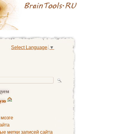
Select Language
▼
дуем
ную
 мозге
айта
ые метки записей сайта