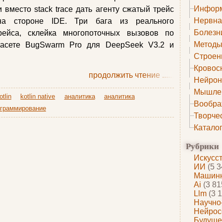
Информ
 вместо stack trace дать агенту сжатый трейс
Нервна
на стороне IDE. Три бага из реального
Болезн
рейса, склейка многопоточных вызовов по
Методы
тасете BugSwarm Pro для DeepSeek V3.2 и
Строен
Кровос
продолжить чтение
......
Нейрон
Мышле
otlin
kotlin native
аналитика
аналитика
Вообра
граммирование
Творче
Катало
Рубрики
Искусс
ИИ
(5 3
Машинн
Ai
(3 81
Llm
(3 1
Научно
Нейрос
Будуще