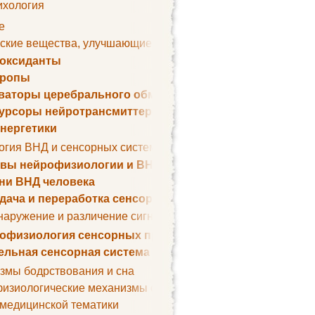
ихология
е
ские вещества, улучшающие умственные способности
оксиданты
тропы
ваторы церебрального обмена веществ
урсоры нейротрансмиттеров
нергетики
огия ВНД и сенсорных систем
вы нейрофизиологии и ВНД
ни ВНД человека
дача и переработка сенсорных сигналов
наружение и различение сигналов. Сенсорная рецепция
офизиология сенсорных процессов
ельная сенсорная система
змы бодрствования и сна
изиологические механизмы сна
 медицинской тематики