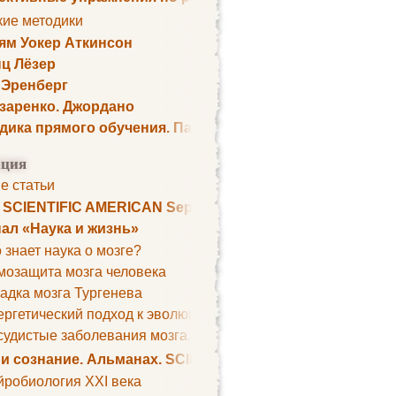
кие методики
ям Уокер Аткинсон
ц Лёзер
 Эренберг
озаренко. Джордано
дика прямого обучения. Пауль Шелли
ция
е статьи
. SCIENTIFIC AMERICAN September 1979
ал «Наука и жизнь»
 знает наука о мозге?
мозащита мозга человека
адка мозга Тургенева
ргетический подход к эволюции мозга
удистые заболевания мозга. Все может начаться с головно
 и сознание. Альманах. SCIENTIFIC AMERICAN
йробиология XXI века