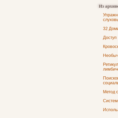
Из архив
Упражн
слухов
32 Дом
Доступ
Кровос
Необыч
Ретику
лимбич
Поиско
социал
Метод 
Систем
Исполь