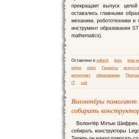
прекращает выпуск целой
оставались главными обра
механики, робототехники и 
инструмент образования STEM
mathematics).
Оставлено в
edtech
lego
lego e
prime
stem
Гаджеты
искусст
интеллект
образование
Прогр
IT
хаб
Волонтёры помогают 
собирать конструкто
Волонтёр Мэтью Шифрин, 
собирать конструкторы Le
Теперь он начал помогать со