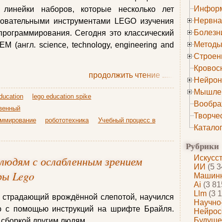
Информ
 линейки наборов, которые несколько лет
Нервна
зовательными инструментами LEGO изучения
Болезн
программирования. Сегодня это классический
Методы
 (англ. science, technology, engineering and
Строен
Кровос
продолжить чтение
......
Нейрон
Мышле
ducation
lego education spike
Вообра
венный
Творче
аммирование
робототехника
Учебный процесс в
Катало
Рубрики
людям с ослабленным зрением
Искусс
ИИ
(5 3
ры Lego
Машинн
Ai
(3 81
Llm
(3 1
страдающий врождённой слепотой, научился
Научно
go с помощью инструкций на шрифте Брайля.
Нейрос
Будуще
 сборкой другим людям.