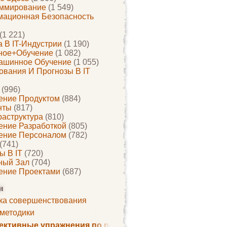
ммирование
(1 549)
ационная Безопасность
(1 221)
 В IT-Индустрии
(1 190)
ное+обучение
(1 082)
ашинное Обучение
(1 055)
ования И Прогнозы В IT
(996)
ение Продуктом
(884)
нты
(817)
раструктура
(810)
ение Разработкой
(805)
ение Персоналом
(782)
(741)
ы В IT
(720)
ный Зал
(704)
ение Проектами
(687)
и
ка совершенствования
 методики
ктивные упражнения по развитию памяти