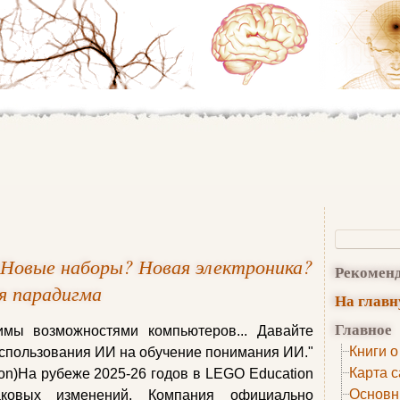
 Новые наборы? Новая электроника?
Рекомен
я парадигма
На глав
Главное
мы возможностями компьютеров... Давайте
Книги о
использования ИИ на обучение понимания ИИ."
Карта с
on)На рубеже 2025-26 годов в LEGO Education
Основн
аковых изменений. Компания официально