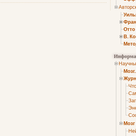
Авторс
Уиль
Фран
Отто
В. К
Мето
Информа
Научны
Мозг
Журн
Что
Са
Заг
Эне
Сос
Мозг
Не