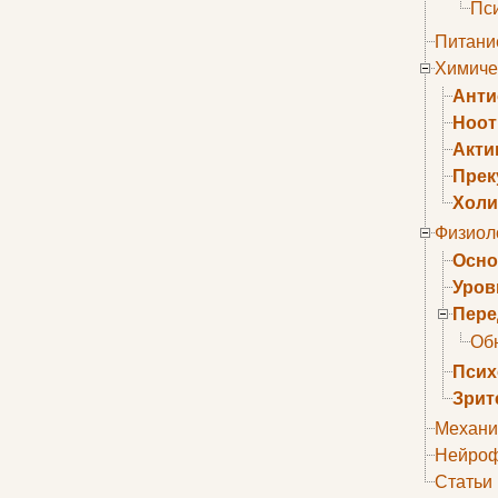
Пс
Питани
Химиче
Анти
Ноо
Акти
Прек
Холи
Физиол
Осно
Уров
Пере
Об
Псих
Зрит
Механи
Нейроф
Статьи