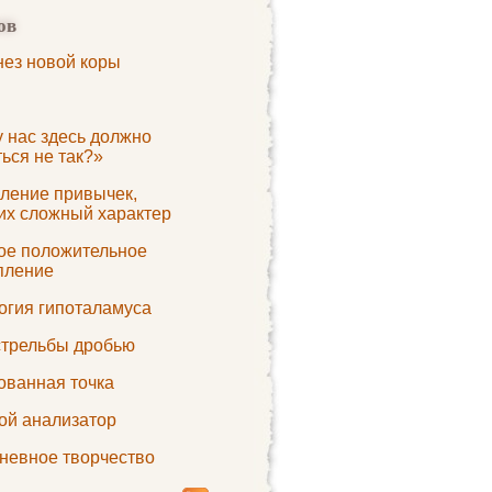
ов
нез новой коры
у нас здесь должно
ься не так?»
ление привычек,
х сложный характер
кое положительное
пление
огия гипоталамуса
стрельбы дробью
ованная точка
ой анализатор
невное творчество