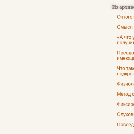
Из архив
Онтоге
Смысл
«А что 
получит
Преодо
имеющи
Что та
подкре
Физиол
Метод 
Фиксир
Слухов
Повсед