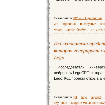
Оставлено в
DIY или Сделай сам
игр
здоровье
инструкции
ко
люди
шрифт брайля
энтузиас
Исследователи предс
которая генерирует с
Lego
Исследователи Универ
нейросеть LegoGPT, которая
Lego. Код проекта открыт, а 
Оставлено в
gpt
lego
legogpt
обучение
модели машинного обу