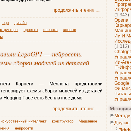
Програ
Информ
продолжить чтение
......
(1 343)
Openai
lego
дизайн
Карьера
нструкторы
проекты
слепота
слепые
Машин
Ии И М
ты
Исслед
(1 012)
Chatgpt
тавили LegoGPT — нейросеть,
Управл
хемы сборки моделей из деталей
Ии-Аге
IT-Инф
Управл
Управл
Google
ситета Карнеги — Меллона представили
Финанс
 генерирует схемы сборки моделей из деталей
Читаль
на Hugging Face есть бесплатное демо.
Управл
Методик
продолжить чтение
......
Методи
искусственный интеллект
конструктор
Машинное
Другие
чения
нейросети
Эффе