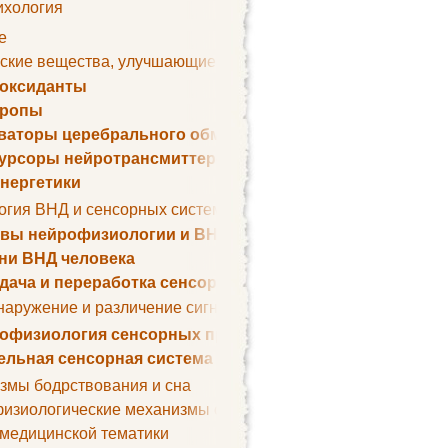
ихология
е
ские вещества, улучшающие умственные способности
оксиданты
тропы
ваторы церебрального обмена веществ
урсоры нейротрансмиттеров
нергетики
огия ВНД и сенсорных систем
вы нейрофизиологии и ВНД
ни ВНД человека
дача и переработка сенсорных сигналов
наружение и различение сигналов. Сенсорная рецепция
офизиология сенсорных процессов
ельная сенсорная система
змы бодрствования и сна
изиологические механизмы сна
 медицинской тематики