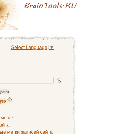
Select Language
▼
дуем
ную
 мозге
айта
ые метки записей сайта