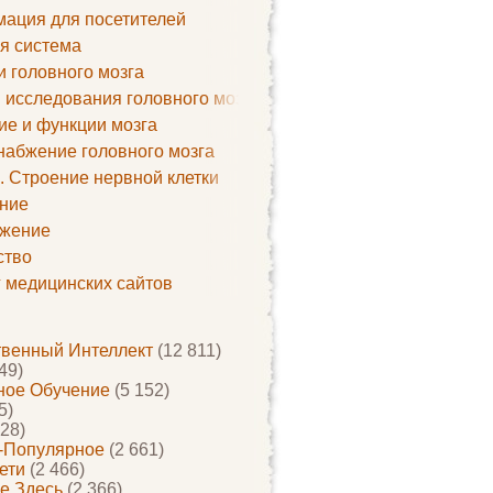
ация для посетителей
я система
и головного мозга
 исследования головного мозга
ие и функции мозга
набжение головного мозга
. Строение нервной клетки
ние
жение
ство
г медицинских сайтов
твенный Интеллект
(12 811)
49)
ое Обучение
(5 152)
5)
28)
-Популярное
(2 661)
ети
(2 466)
е Здесь
(2 366)