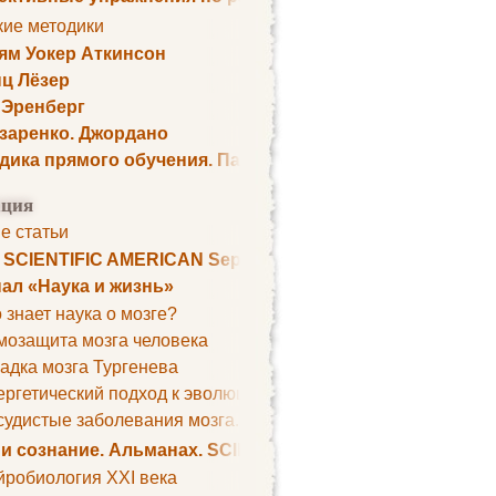
кие методики
ям Уокер Аткинсон
ц Лёзер
 Эренберг
озаренко. Джордано
дика прямого обучения. Пауль Шелли
ция
е статьи
. SCIENTIFIC AMERICAN September 1979
ал «Наука и жизнь»
 знает наука о мозге?
мозащита мозга человека
адка мозга Тургенева
ргетический подход к эволюции мозга
удистые заболевания мозга. Все может начаться с головно
 и сознание. Альманах. SCIENTIFIC AMERICAN
йробиология XXI века