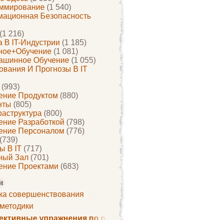
ммирование
(1 540)
ационная Безопасность
(1 216)
 В IT-Индустрии
(1 185)
ное+обучение
(1 081)
ашинное Обучение
(1 055)
ования И Прогнозы В IT
(993)
ение Продуктом
(880)
нты
(805)
раструктура
(800)
ение Разработкой
(798)
ение Персоналом
(776)
(739)
ы В IT
(717)
ный Зал
(701)
ение Проектами
(683)
и
ка совершенствования
 методики
ктивные упражнения по развитию памяти