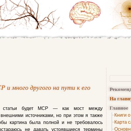
P и много другого на пути к его
Рекомен
На глав
Главное
й статьи будет MCP — как мост между
Книги о
 внешними источниками, но при этом я также
Карта с
обы картина была полной и не требовалось
Основн
постараюсь не давать устоявшиеся термины