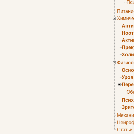
Пс
Питани
Химиче
Анти
Ноо
Акти
Прек
Холи
Физиол
Осно
Уров
Пере
Об
Псих
Зрит
Механи
Нейроф
Статьи