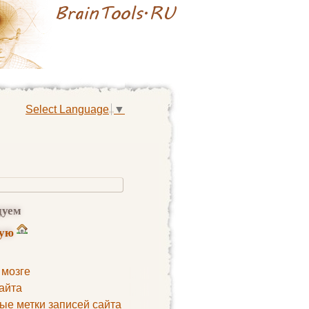
Select Language
▼
дуем
ную
 мозге
айта
ые метки записей сайта