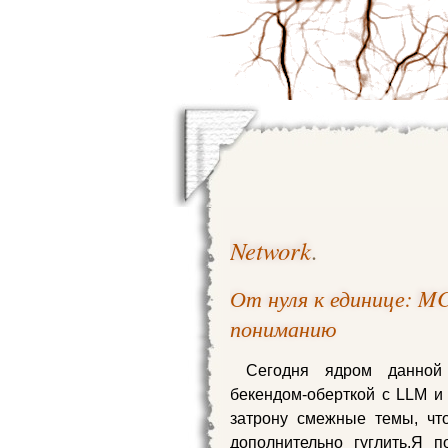
Network
.
От нуля к единице: MC
пониманию
Сегодня ядром данно
бекендом‑оберткой с LLM и
затрону смежные темы, чт
дополнительно гуглить.Я 