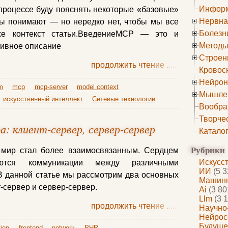
Информ
 процессе буду пояснять некоторые «базовые»
Нервна
бы понимают — но нередко нет, чтобы мы все
Болезн
же контекст статьи.ВведениеMCP — это и
Методы
тивное описание
Строен
продолжить чтение
......
Кровос
Нейрон
lm
mcp
mcp-server
model context
Мышле
искусственный интеллект
Сетевые технологии
Вообра
Творче
: клиент-сервер, сервер-сервер
Катало
Рубрики
 мир стал более взаимосвязанным. Сердцем
Искусс
ются коммуникации между различными
ИИ
(5 3
В данной статье мы рассмотрим два основных
Машинн
т-сервер и сервер-сервер.
Ai
(3 80
Llm
(3 1
продолжить чтение
......
Научно
Нейрос
Будуще
ion
frontend
network
PHP