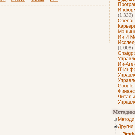
Програ
Информ
(1 332)
Openai
Карьера
Машин
Ии И М
Исслед
(1 008)
Chatgpt
Управл
Ии-Аге
IT-Инф
Управл
Управл
Google
Финанс
Читаль
Управл
Методик
Методи
Другие
Эффе