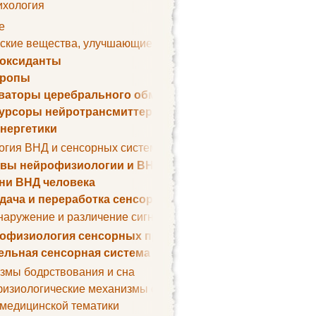
ихология
е
ские вещества, улучшающие умственные способности
оксиданты
тропы
ваторы церебрального обмена веществ
урсоры нейротрансмиттеров
нергетики
огия ВНД и сенсорных систем
вы нейрофизиологии и ВНД
ни ВНД человека
дача и переработка сенсорных сигналов
наружение и различение сигналов. Сенсорная рецепция
офизиология сенсорных процессов
ельная сенсорная система
змы бодрствования и сна
изиологические механизмы сна
 медицинской тематики