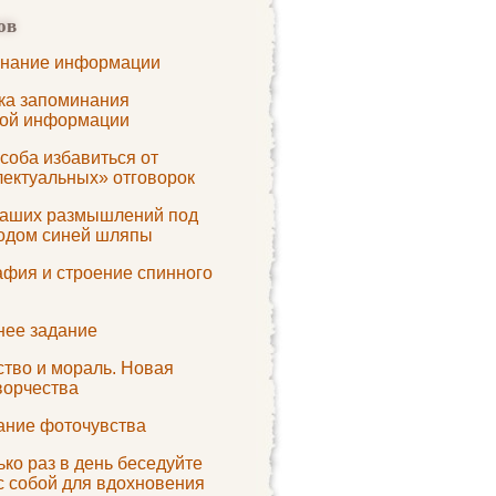
ов
нание информации
ка запоминания
вой информации
соба избавиться от
лектуальных» отговорок
наших размышлений под
одом синей шляпы
афия и строение спинного
ее задание
ство и мораль. Новая
ворчества
ание фоточувства
ко раз в день беседуйте
с собой для вдохновения