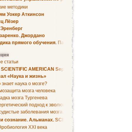
кие методики
ям Уокер Аткинсон
ц Лёзер
 Эренберг
озаренко. Джордано
дика прямого обучения. Пауль Шелли
ция
е статьи
. SCIENTIFIC AMERICAN September 1979
ал «Наука и жизнь»
 знает наука о мозге?
мозащита мозга человека
адка мозга Тургенева
ргетический подход к эволюции мозга
удистые заболевания мозга. Все может начаться с головно
 и сознание. Альманах. SCIENTIFIC AMERICAN
йробиология XXI века