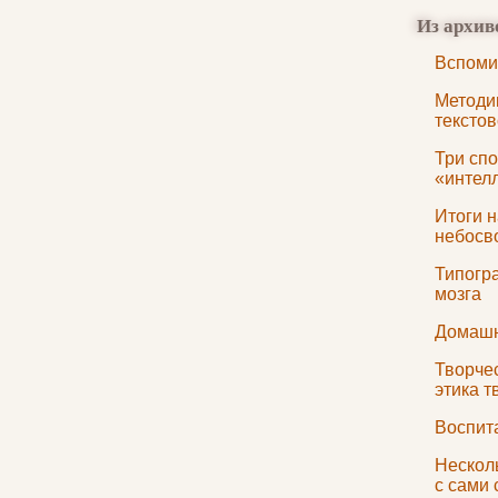
Из архив
Вспоми
Методи
тексто
Три спо
«интел
Итоги 
небосв
Типогр
мозга
Домашн
Творче
этика т
Воспит
Несколь
с сами 