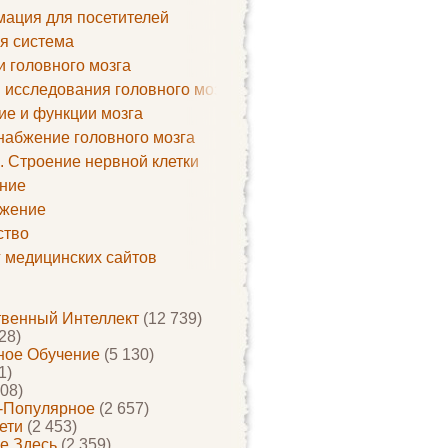
ация для посетителей
я система
и головного мозга
 исследования головного мозга
ие и функции мозга
набжение головного мозга
. Строение нервной клетки
ние
жение
ство
г медицинских сайтов
твенный Интеллект
(12 739)
28)
ое Обучение
(5 130)
1)
08)
-Популярное
(2 657)
ети
(2 453)
е Здесь
(2 359)