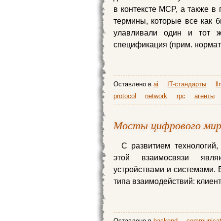
в контексте MCP, а также в
термины, которые все как 
улавливали один и тот 
спецификация (прим. норма
Оставлено в
ai
IT-стандарты
l
protocol
network
rpc
агенты
Мосты цифрового мира
С развитием технологий,
этой взаимосвязи явля
устройствами и системами. 
типа взаимодействий: клиен
Оставлено в
backend
communicat