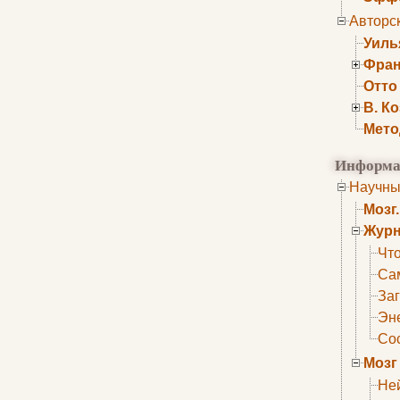
Авторс
Уиль
Фран
Отто
В. К
Мето
Информа
Научны
Мозг
Журн
Что
Са
Заг
Эне
Сос
Мозг
Не