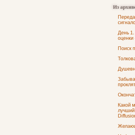
Из архив
Переда
сигнал
День 1
оценки
Поиск 
Толков
Душевн
Забыван
прокля
Оконча
Какой 
лучший
Diffusio
Желающ