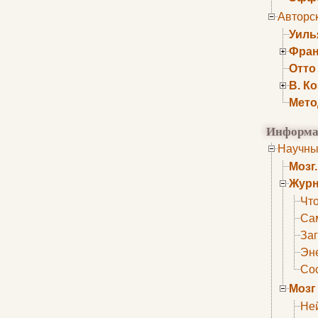
Авторс
Уиль
Фран
Отто
В. К
Мето
Информа
Научны
Мозг
Журн
Что
Са
Заг
Эне
Сос
Мозг
Не