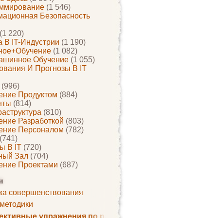
ммирование
(1 546)
ационная Безопасность
(1 220)
 В IT-Индустрии
(1 190)
ное+обучение
(1 082)
ашинное Обучение
(1 055)
ования И Прогнозы В IT
(996)
ение Продуктом
(884)
нты
(814)
раструктура
(810)
ение Разработкой
(803)
ение Персоналом
(782)
(741)
ы В IT
(720)
ный Зал
(704)
ение Проектами
(687)
и
ка совершенствования
 методики
ктивные упражнения по развитию памяти