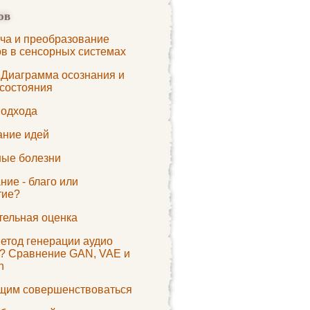
ов
ча и преобразование
ов в сенсорных системах
. Диаграмма осознания и
 состояния
подхода
ание идей
ые болезни
ие - благо или
тие?
тельная оценка
метод генерации аудио
? Сравнение GAN, VAE и
n
им совершенствоваться