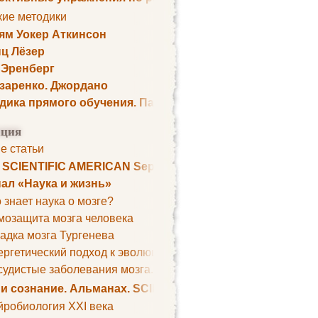
кие методики
ям Уокер Аткинсон
ц Лёзер
 Эренберг
озаренко. Джордано
дика прямого обучения. Пауль Шелли
ция
е статьи
. SCIENTIFIC AMERICAN September 1979
ал «Наука и жизнь»
 знает наука о мозге?
мозащита мозга человека
адка мозга Тургенева
ргетический подход к эволюции мозга
удистые заболевания мозга. Все может начаться с головно
 и сознание. Альманах. SCIENTIFIC AMERICAN
йробиология XXI века