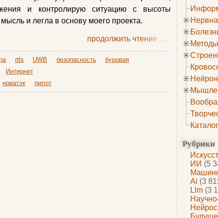
Информ
бжения и контролирую ситуацию с высоты
Нервна
 мысль и легла в основу моего проекта.
Болезн
продолжить чтение
......
Методы
Строен
ра
rtls
UWB
безопасность
буровая
Кровос
Интернет
Нейрон
новатэк
пилот
Мышле
Вообра
Творче
Катало
Рубрики
Искусс
ИИ
(5 3
Машинн
Ai
(3 81
Llm
(3 1
Научно
Нейрос
Будуще