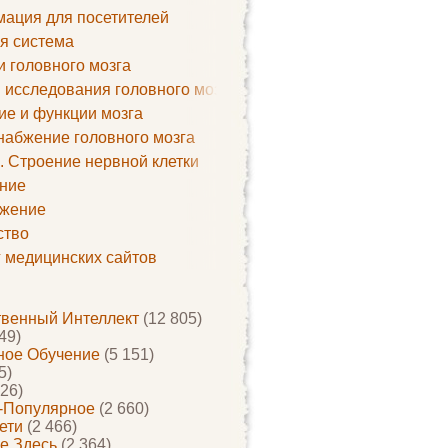
ация для посетителей
я система
и головного мозга
 исследования головного мозга
ие и функции мозга
набжение головного мозга
. Строение нервной клетки
ние
жение
ство
г медицинских сайтов
твенный Интеллект
(12 805)
49)
ое Обучение
(5 151)
5)
26)
-Популярное
(2 660)
ети
(2 466)
е Здесь
(2 364)