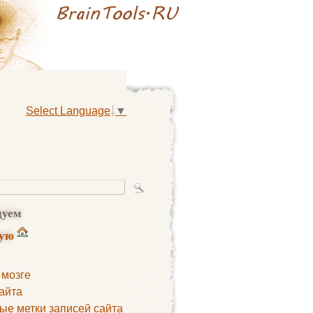
Select Language
▼
дуем
ную
 мозге
айта
ые метки записей сайта