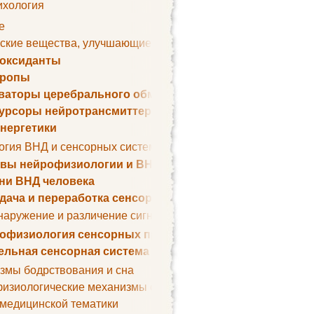
ихология
е
ские вещества, улучшающие умственные способности
оксиданты
тропы
ваторы церебрального обмена веществ
урсоры нейротрансмиттеров
нергетики
огия ВНД и сенсорных систем
вы нейрофизиологии и ВНД
ни ВНД человека
дача и переработка сенсорных сигналов
наружение и различение сигналов. Сенсорная рецепция
офизиология сенсорных процессов
ельная сенсорная система
змы бодрствования и сна
изиологические механизмы сна
 медицинской тематики