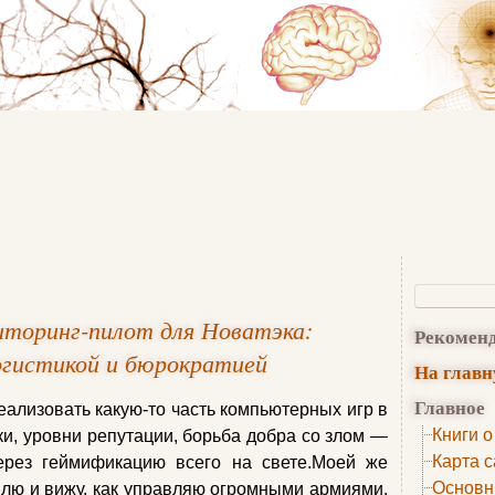
иторинг-пилот для Новатэка:
Рекомен
огистикой и бюрократией
На глав
Главное
еализовать какую-то часть компьютерных игр в
Книги о
ки, уровни репутации, борьба добра со злом —
Карта с
рез геймификацию всего на свете.Моей же
Основн
плю и вижу, как управляю огромными армиями,