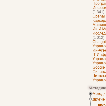
Програ
Информ
(1 341)
Openai
Карьера
Машин
Ии И М
Исслед
(1 012)
Chatgpt
Управл
Ии-Аге
IT-Инф
Управл
Управл
Google
Финанс
Читаль
Управл
Методик
Методи
Другие
Эффе