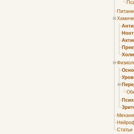
Пс
Питани
Химиче
Анти
Ноо
Акти
Прек
Холи
Физиол
Осно
Уров
Пере
Об
Псих
Зрит
Механи
Нейроф
Статьи