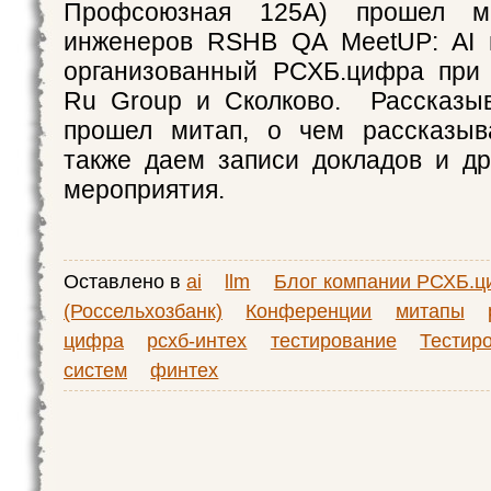
Профсоюзная 125А) прошел м
инженеров RSHB QA MeetUP: AI в
организованный РСХБ.цифра при
Ru Group и Сколково. Рассказыв
прошел митап, о чем рассказыв
также даем записи докладов и д
мероприятия.
Оставлено в
ai
llm
Блог компании РСХБ.
(Россельхозбанк)
Конференции
митапы
цифра
рсхб-интех
тестирование
Тестиро
систем
финтех