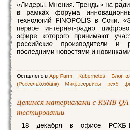
«Лидеры. Мнения. Тренды» на ра
в рамках форума инновационн
технологий FINOPOLIS в Сочи.
первое интернет-радио цифрово
эфире которого принимают уча
российские производители и 
последними новостями и новинками 
Оставлено в
App Farm
Kubernetes
Блог к
(Россельхозбанк)
Микросервисы
рсхб
ф
Делимся материалами с RSHB QA 
тестировании
18 декабря в офисе РСХБ-И