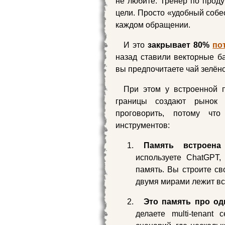
не любите. Тренер по проду
цели. Просто «удобный собе
каждом обращении.
И это
закрывает 80%
по
назад ставили векторные ба
вы предпочитаете чай зелёно
При этом у встроенной п
границы создают рынок 
проговорить, потому чт
инструментов:
Память встроена
используете ChatGPT,
память. Вы строите св
двумя мирами лежит вс
Это память про од
делаете multi-tenant 