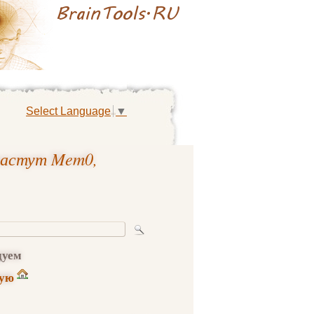
Select Language
▼
 растут Mem0,
дуем
ную