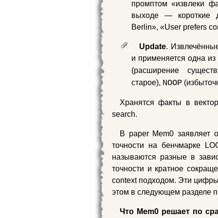
промптом «извлеки фа
выходе — короткие д
Berlin», «User prefers c
Update
. Извлечённы
и применяется одна из
(расширение сущест
старое),
NOOP
(избыточн
Хранятся факты в вектор
search.
В paper Mem0 заявляет о
точности на бенчмарке LO
называются разные в зави
точности и кратное сокраще
context подходом. Эти цифр
этом в следующем разделе п
Что Mem0 решает по ср