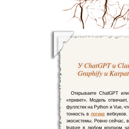
У ChatGPT и Cla
Graphify и Karpa
Открываете ChatGPT или
«привет». Модель отвечает
фуллстек на Python и Vue, чт
тонкость в
логике
вебхуков. 
экосистемы. Ровно сейчас, 
feature в любом крупном ча