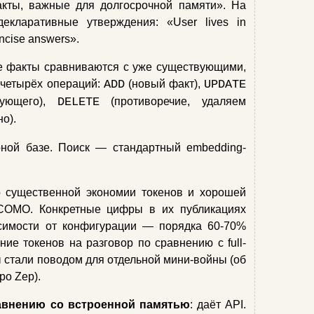
кты, важные для долгосрочной памяти». На
екларативные утверждения: «User lives in
oncise answers».
е факты сравниваются с уже существующими,
 четырёх операций:
ADD
(новый факт),
UPDATE
вующего),
DELETE
(противоречие, удаляем
о).
ной базе. Поиск — стандартный embedding-
 существенной экономии токенов и хорошей
COMO. Конкретные цифры в их публикациях
симости от конфигурации — порядка 60-70%
ние токенов на разговор по сравнению с full-
ы стали поводом для отдельной мини-войны (об
ро Zep).
авнению со встроенной памятью
: даёт API.