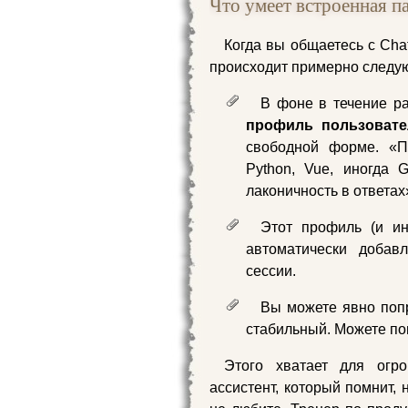
Что умеет встроенная п
Когда вы общаетесь с Cha
происходит примерно следу
В фоне в течение р
профиль пользовате
свободной форме. «По
Python, Vue, иногда G
лаконичность в ответах»
Этот профиль (и 
автоматически добав
сессии.
Вы можете явно попр
стабильный. Можете по
Этого хватает для огр
ассистент, который помнит, 