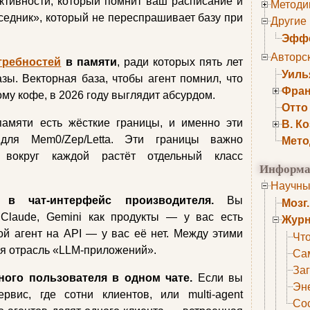
ктивности, который помнит ваш расписание и
Методи
седник», который не переспрашивает базу при
Другие
Эффе
Авторс
требностей
в памяти
, ради которых пять лет
Уиль
зы. Векторная база, чтобы агент помнил, что
Фран
му кофе, в 2026 году выглядит абсурдом.
Отто
амяти есть жёсткие границы, и именно эти
В. К
для Mem0/Zep/Letta. Эти границы важно
Мето
о вокруг каждой растёт отдельный класс
Информа
Научны
 в чат-интерфейс производителя.
Вы
Мозг
 Claude, Gemini как продукты — у вас есть
Журн
ой агент на API — у вас её нет. Между этими
Что
я отрасль «LLM-приложений».
Са
Заг
ного пользователя в одном чате.
Если вы
Эне
сервис, где сотни клиентов, или multi-agent
Сос