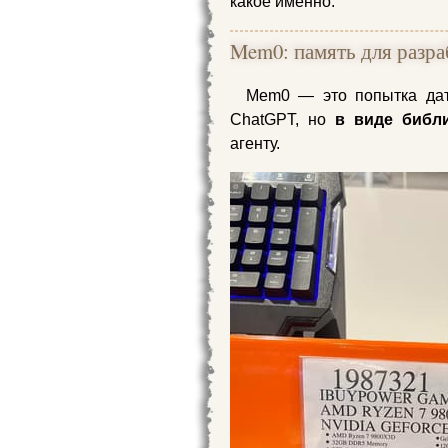
какое именно.
Mem0: память для разра
Mem0 — это попытка дать
ChatGPT, но
в виде библ
агенту.