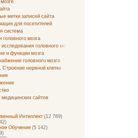
 мозге
айта
ые метки записей сайта
ация для посетителей
я система
и головного мозга
 исследования головного мозга
ие и функции мозга
набжение головного мозга
. Строение нервной клетки
ние
жение
ство
г медицинских сайтов
твенный Интеллект
(12 789)
42)
ое Обучение
(5 142)
9)