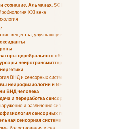
 и сознание. Альманах. SCIENTIFIC AMERICAN
йробиология XXI века
ихология
е
ские вещества, улучшающие умственные способности
оксиданты
тропы
ваторы церебрального обмена веществ
урсоры нейротрансмиттеров
нергетики
огия ВНД и сенсорных систем
вы нейрофизиологии и ВНД
ни ВНД человека
дача и переработка сенсорных сигналов
наружение и различение сигналов. Сенсорная рецепция
офизиология сенсорных процессов
ельная сенсорная система
змы бодрствования и сна