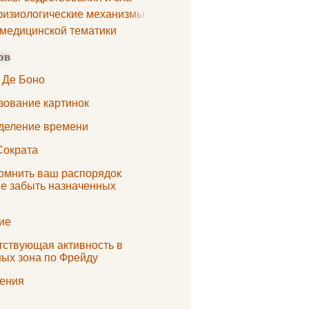
изиологические механизмы сна
 медицинской тематики
ов
 Де Боно
зование картинок
деление времени
Сократа
помнить ваш распорядок
не забыть назначенных
ие
тствующая активность в
ных зона по Фрейду
ения