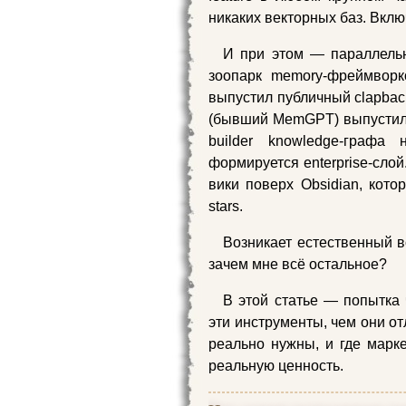
никаких векторных баз. Вкл
И при этом — параллельн
зоопарк memory-фреймворк
выпустил публичный clapbac
(бывший MemGPT) выпустил 
builder knowledge-граф
формируется enterprise-слой
вики поверх Obsidian, кото
stars.
Возникает естественный в
зачем мне всё остальное?
В этой статье — попытка 
эти инструменты, чем они от
реально нужны, и где марк
реальную ценность.