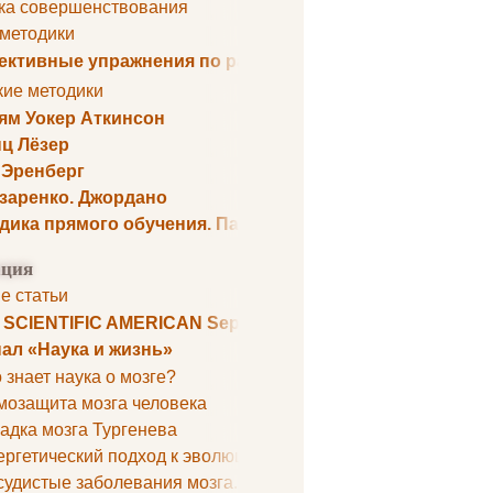
ка совершенствования
 методики
ктивные упражнения по развитию памяти
кие методики
ям Уокер Аткинсон
ц Лёзер
 Эренберг
озаренко. Джордано
дика прямого обучения. Пауль Шелли
ция
е статьи
. SCIENTIFIC AMERICAN September 1979
ал «Наука и жизнь»
 знает наука о мозге?
мозащита мозга человека
адка мозга Тургенева
ргетический подход к эволюции мозга
удистые заболевания мозга. Все может начаться с головно