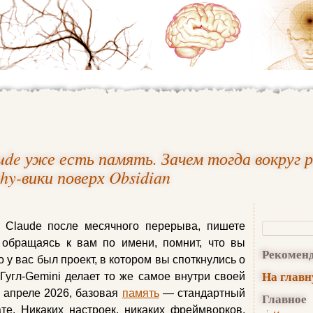
ude уже есть память. Зачем тогда вокруг
thy-вики поверх Obsidian
 Claude после месячного перерыва, пишете
, обращаясь к вам по имени, помнит, что вы
Рекомен
о у вас был проект, в котором вы споткнулись о
На глав
Гугл-Gemini делает то же самое внутри своей
в апреле 2026, базовая
память
— стандартный
Главное
те. Никаких настроек, никаких фреймворков,