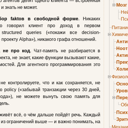
ко агентов делят одного клиента — встроенная
Мозг
 и знать не может.
Не
бор faktов в свободной форме
. Никаких
Пс
«что говорил клиент про доход в первом
Питани
 structured queries («покажи все decision-
Химиче
 проекту Alpha»), никакого графа отношений.
Анти
Ноо
, не про код
. Чат-память не разбирается в
Акти
екта, не знает, какие функции вызывают какие,
Прек
мостей. Для агентного программирования это
Холи
Физиол
е контролируете, что и как сохраняется, не
Осно
 policy («забывай транзакции через 30 дней,
Уров
ода»), не можете вынуть свою память для
Пере
дель.
Об
Псих
 живёт всё, о чём дальше пойдёт речь. Каждый
Зрит
 из ограничений выше — и важно понимать, на
Механи