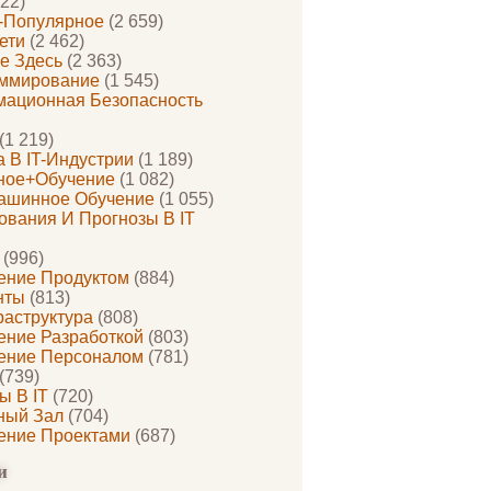
22)
-Популярное
(2 659)
ети
(2 462)
е Здесь
(2 363)
ммирование
(1 545)
ационная Безопасность
(1 219)
 В IT-Индустрии
(1 189)
ное+обучение
(1 082)
ашинное Обучение
(1 055)
ования И Прогнозы В IT
(996)
ение Продуктом
(884)
нты
(813)
раструктура
(808)
ение Разработкой
(803)
ение Персоналом
(781)
(739)
ы В IT
(720)
ный Зал
(704)
ение Проектами
(687)
и