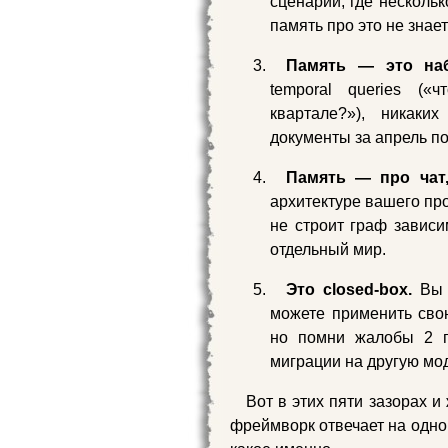
сценарий, где несколь
память про это не знает
Память — это на
temporal queries (
квартале?»), никаких
документы за апрель по
Память — про чат
архитектуре вашего про
не строит граф зависи
отдельный мир.
Это closed-box.
Вы н
можете применить свою
но помни жалобы 2 г
миграции на другую мо
Вот в этих пяти зазорах и
фреймворк отвечает на одно