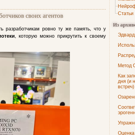
Нейроф
Статьи
ботчиков своих агентов
Из архив
 разработчикам ровно ту же память, что у
Эдвард
иотеки
, которую можно прикрутить к своему
Исполь
Распре
Метод 
Как за
дня (и 
встреч)
Озарен
Соотве
эроген
Упражн
Оценка