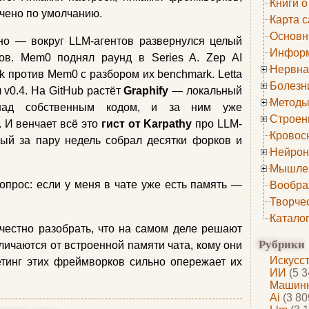
Книги о
ючено по умолчанию.
Карта с
Основн
о — вокруг LLM-агентов развернулся целый
Информ
ов. Mem0 поднял раунд в Series A. Zep AI
Нервна
k против Mem0 с разбором их benchmark. Letta
Болезн
v0.4. На GitHub растёт
Graphify
— локальный
Методы
а над собственным кодом, и за ним уже
Строен
. И венчает всё это
гист от Karpathy
про LLM-
Кровос
рый за пару недель собрал десятки форков и
Нейрон
Мышле
опрос: если у меня в чате уже есть память —
Вообра
Творче
Катало
честно разобрать, что на самом деле решают
Рубрики
личаются от встроенной памяти чата, кому они
Искусс
етинг этих фреймворков сильно опережает их
ИИ
(5 3
Машинн
Ai
(3 80