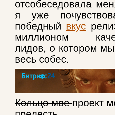
отсобеседовала меня
я уже почувствов
победный
вкус
рели
миллионом качес
лидов, о котором мы
весь собес.
Кольцо мое
проект м
прелесть…