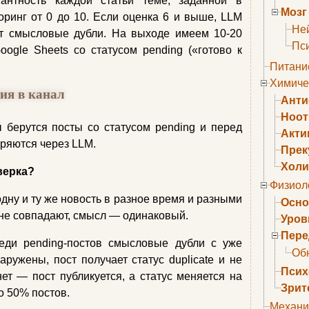
антность каждой статьи теме, заданной в
Мозг
ринг от 0 до 10. Если оценка 6 и выше, LLM
Не
ет смысловые дубли. На выходе имеем 10-20
Пс
ogle Sheets со статусом pending («готово к
Питани
Химиче
ия в канал
Анти
Ноо
 берутся посты со статусом pending и перед
Акти
ряются через LLM.
Прек
Холи
верка?
Физиол
дну и ту же новость в разное время и разными
Осно
не совпадают, смысл — одинаковый.
Уров
Пере
еди pending-постов смысловые дубли с уже
Об
ружены, пост получает статус duplicate и не
Псих
ет — пост публикуется, а статус меняется на
Зрит
о 50% постов.
Механи