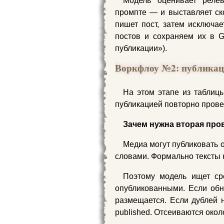
Модель оценивает релев
промпте — и выставляет ско
пишет пост, затем исключа
постов и сохраняем их в Go
публикации»).
Воркфлоу №2: публикац
На этом этапе из таблицы
публикацией повторно прове
Зачем нужна вторая про
Медиа могут публиковать о
словами. Формально тексты 
Поэтому модель ищет ср
опубликованными. Если обна
размещается. Если дублей н
published. Отсеиваются окол