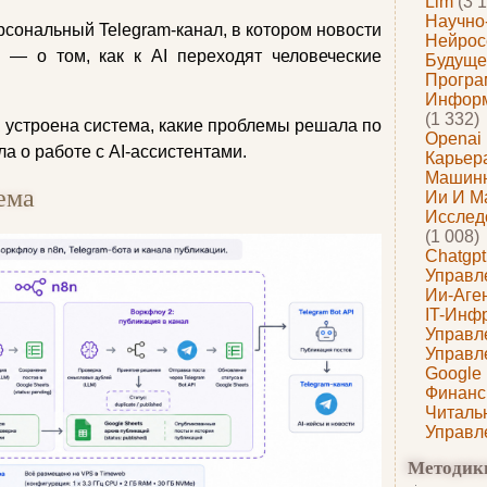
Llm
(3 1
Научно
рсональный Telegram-канал, в котором новости
Нейрос
, — о том, как к AI переходят человеческие
Будуще
Програ
Информ
(1 332)
ак устроена система, какие проблемы решала по
Openai
ла о работе с AI-ассистентами.
Карьера
Машин
ема
Ии И М
Исслед
(1 008)
Chatgpt
Управл
Ии-Аге
IT-Инф
Управл
Управл
Google
Финанс
Читаль
Управл
Методик