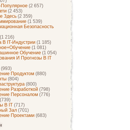
07)
-Популярное
(2 657)
ети
(2 453)
е Здесь
(2 359)
ммирование
(1 539)
ационная Безопасность
(1 216)
 В IT-Индустрии
(1 185)
ное+обучение
(1 081)
ашинное Обучение
(1 054)
ования И Прогнозы В IT
(993)
ение Продуктом
(880)
нты
(804)
раструктура
(800)
ение Разработкой
(798)
ение Персоналом
(776)
(739)
ы В IT
(717)
ный Зал
(701)
ение Проектами
(683)
и