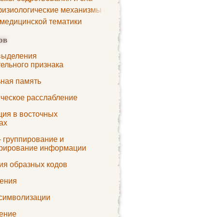
изиологические механизмы сна
 медицинской тематики
ов
выделения
тельного признака
ьная память
ческое расслабление
ция в восточных
ах
– группирование и
урирование информации
ия образных кодов
ения
символизации
ение