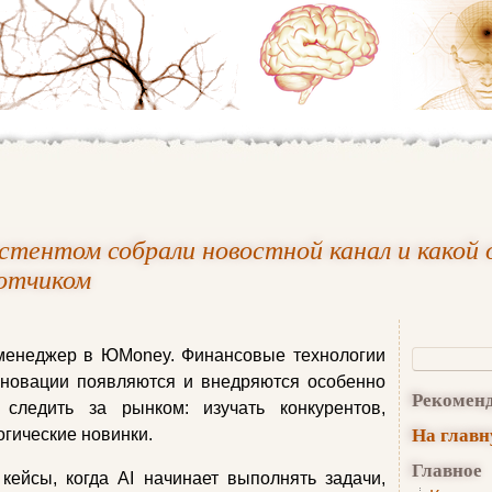
стентом собрали новостной канал и какой 
ботчиком
-менеджер в ЮMoney. Финансовые технологии
нновации появляются и внедряются особенно
Рекомен
следить за рынком: изучать конкурентов,
На глав
огические новинки.
Главное
кейсы, когда AI начинает выполнять задачи,