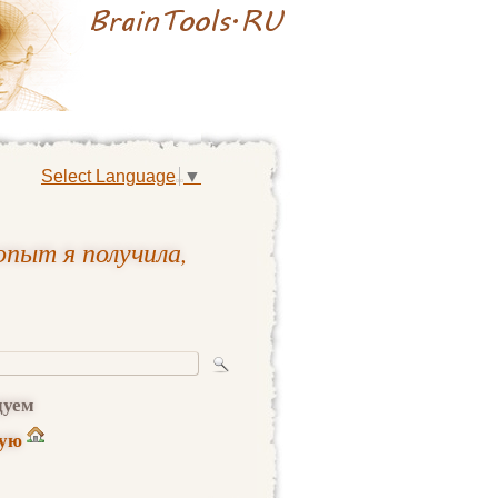
Select Language
▼
опыт я получила,
дуем
ную