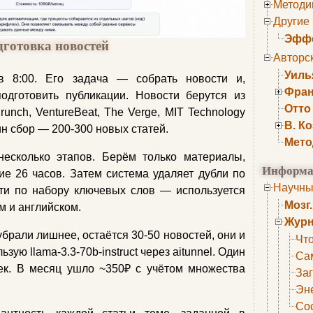
Методи
Другие
Эффе
дготовка новостей
Авторс
Уиль
в 8:00. Его задача — собрать новости и,
Фран
одготовить публикации. Новости берутся из
Отто
unch, VentureBeat, The Verge, MIT Technology
В. К
н сбор — 200-300 новых статей.
Мето
есколько этапов. Берём только материалы,
Информа
е 26 часов. Затем система удаляет дубли по
Научны
ти по набору ключевых слов — используется
Мозг
м и английском.
Журн
 убрали лишнее, остаётся 30-50 новостей, они и
Что
зую llama-3.3-70b-instruct через aitunnel. Один
Са
еек. В месяц ушло ~350₽ с учётом множества
Заг
Эне
Сос