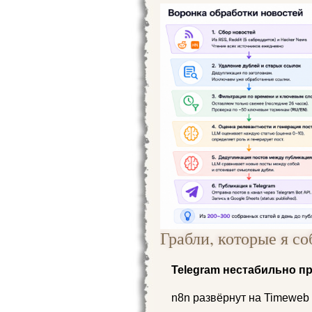
Грабли, которые я со
Telegram нестабильно п
n8n развёрнут на Timeweb 