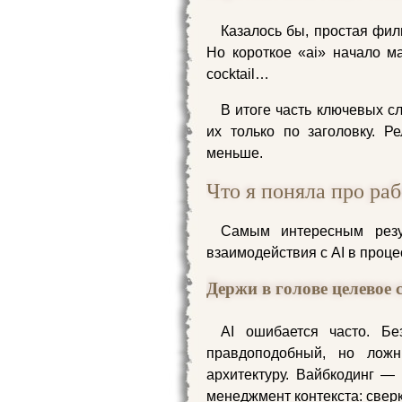
Казалось бы, простая фил
Но короткое «ai» начало ма
cocktail…
В итоге часть ключевых с
их только по заголовку. 
меньше.
Что я поняла про раб
Самым интересным резу
взаимодействия с AI в проце
Держи в голове целевое 
AI ошибается часто. Бе
правдоподобный, но ложн
архитектуру. Вайбкодинг — 
менеджмент контекста: сверк