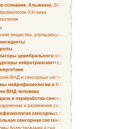
 и сознание. Альманах. SCIENTIFIC AMERICAN
йробиология XXI века
ихология
е
ские вещества, улучшающие умственные способности
оксиданты
тропы
ваторы церебрального обмена веществ
урсоры нейротрансмиттеров
нергетики
огия ВНД и сенсорных систем
вы нейрофизиологии и ВНД
ни ВНД человека
дача и переработка сенсорных сигналов
наружение и различение сигналов. Сенсорная рецепция
офизиология сенсорных процессов
ельная сенсорная система
змы бодрствования и сна