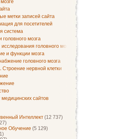
 мозге
айта
ые метки записей сайта
ация для посетителей
я система
и головного мозга
 исследования головного мозга
ие и функции мозга
набжение головного мозга
. Строение нервной клетки
ние
жение
ство
г медицинских сайтов
твенный Интеллект
(12 737)
27)
ое Обучение
(5 129)
1)