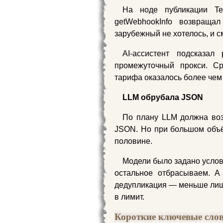
На ноде публикации Tel
getWebhookInfo возвращал
зарубежный не хотелось, и с
AI-ассистент подсказал 
промежуточный прокси. Ср
тарифа оказалось более чем
LLM обрубала JSON
По плану LLM должна воз
JSON. Но при большом объё
половине.
Модели было задано усло
остальное отбрасываем. А
дедупликация — меньше лиш
в лимит.
Короткие ключевые слов