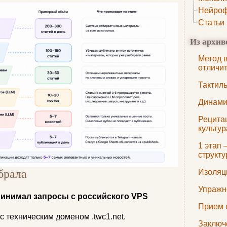
Нейроф
Статьи
Из архив
Метод 
отличи
Тактил
Динами
Рецита
культур
1 этап 
структ
брала
Изоляц
Упражн
ринимал запросы с российского VPS
Прием 
с техническим доменом .twc1.net.
Заключ