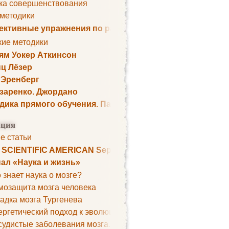
ка совершенствования
 методики
ктивные упражнения по развитию памяти
кие методики
ям Уокер Аткинсон
ц Лёзер
 Эренберг
озаренко. Джордано
дика прямого обучения. Пауль Шелли
ция
е статьи
. SCIENTIFIC AMERICAN September 1979
ал «Наука и жизнь»
 знает наука о мозге?
мозащита мозга человека
адка мозга Тургенева
ргетический подход к эволюции мозга
удистые заболевания мозга. Все может начаться с головно