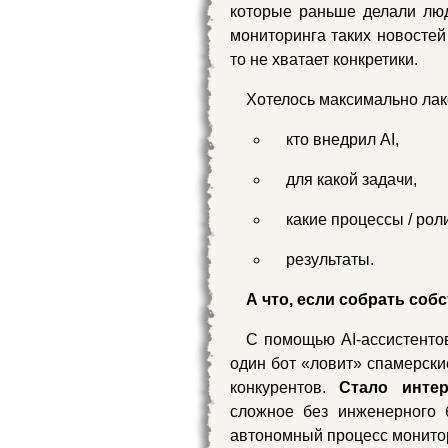
которые раньше делали лю
мониторинга таких новостей 
то не хватает конкретики.
Хотелось максимально ла
кто внедрил AI,
для какой задачи,
какие процессы / рол
результаты.
А что, если собрать соб
С помощью AI-ассистенто
один бот «ловит» спамерски
конкурентов.
Стало инте
сложное без инженерного б
автономный процесс монитор