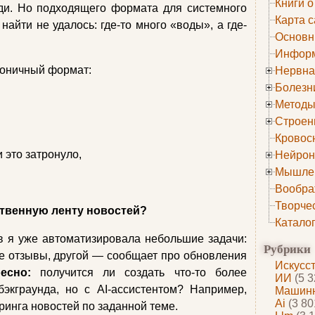
Книги о
ди. Но подходящего формата для системного
Карта с
найти не удалось: где-то много «воды», а где-
Основн
Информ
коничный формат:
Нервна
Болезн
Методы
Строен
Кровос
и это затронуло,
Нейрон
Мышле
Вообра
Творче
ственную ленту новостей?
Катало
в я уже автоматизировала небольшие задачи:
Рубрики
е отзывы, другой — сообщает про обновления
Искусс
ресно:
получится ли создать что-то более
ИИ
(5 3
экграунда, но с AI-ассистентом? Например,
Машинн
Ai
(3 80
инга новостей по заданной теме.