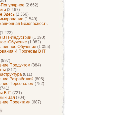
28)
-Популярное
(2 662)
ети
(2 467)
е Здесь
(2 366)
ммирование
(1 549)
ационная Безопасность
(1 222)
 В IT-Индустрии
(1 190)
ное+обучение
(1 082)
ашинное Обучение
(1 055)
ования И Прогнозы В IT
(997)
ение Продуктом
(884)
нты
(817)
раструктура
(811)
ение Разработкой
(805)
ение Персоналом
(782)
(741)
ы В IT
(721)
ный Зал
(704)
ение Проектами
(687)
и