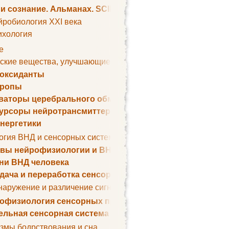
 и сознание. Альманах. SCIENTIFIC AMERICAN
йробиология XXI века
ихология
е
ские вещества, улучшающие умственные способности
оксиданты
тропы
ваторы церебрального обмена веществ
урсоры нейротрансмиттеров
нергетики
огия ВНД и сенсорных систем
вы нейрофизиологии и ВНД
ни ВНД человека
дача и переработка сенсорных сигналов
наружение и различение сигналов. Сенсорная рецепция
офизиология сенсорных процессов
ельная сенсорная система
змы бодрствования и сна