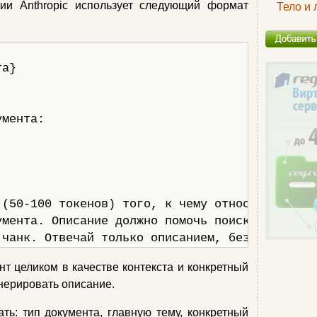
ии Anthropic использует следующий формат
Тело и 
а}

мента:

(50-100 токенов) того, к чему относится этот 
мента. Описание должно помочь поиску правильн
 чанк. Отвечай только описанием, без преамбул
нт целиком в качестве контекста и конкретный
енерировать описание.
ь: тип документа, главную тему, конкретный