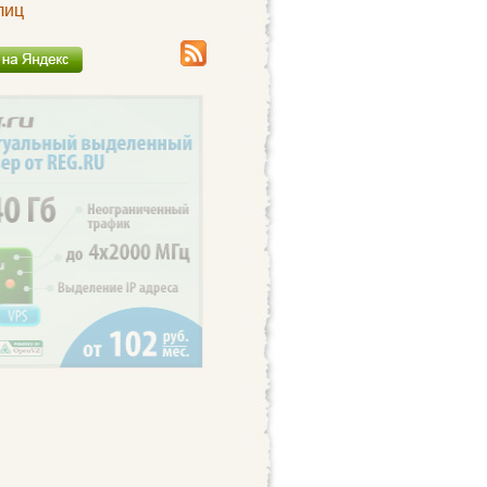
лиц
чанк

о

ы.