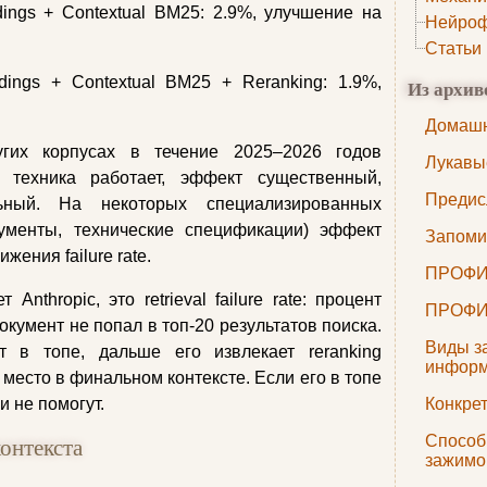
ings + Contextual BM25: 2.9%, улучшение на
Нейроф
Статьи
dings + Contextual BM25 + Reranking: 1.9%,
Из архив
Домашн
угих корпусах в течение 2025–2026 годов
Лукавы
 техника работает, эффект существенный,
Предис
льный. На некоторых специализированных
кументы, технические спецификации) эффект
Запоми
ения failure rate.
ПРОФИ
Anthropic, это retrieval failure rate: процент
ПРОФИ
окумент не попал в топ-20 результатов поиска.
Виды з
 в топе, дальше его извлекает reranking
инфор
 место в финальном контексте. Если его в топе
Конкре
и не помогут.
Способ
онтекста
зажимо