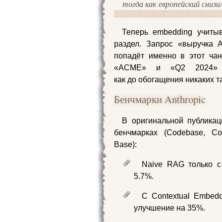
тогда как европейский снизи
Теперь embedding учитыв
раздел. Запрос «выручка
попадёт именно в этот чан
«ACME» и «Q2 2024» т
как до обогащения никаких т
Бенчмарки Anthropic
В оригинальной публикац
бенчмарках (Codebase, Co
Base):
Naive RAG только с
5.7%.
С Contextual Embedd
улучшение на 35%.