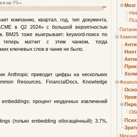
лся на 5%».
Мозг
Не
ает компанию, квартал, год, тип документа,
Пс
 ACME в Q2 2024» с большой вероятностью
Питани
к. BM25 тоже выигрывает: keyword‑поиск по
Химиче
еперь матчит с этим чанком, тогда
Анти
аких ключевых слов в чанке не было.
Ноо
Акти
Прек
Холи
ии Anthropic приводит цифры на нескольких
mmon Resources, FinancialDocs, Knowledge
Физиол
Осно
Уров
 embeddings: процент неудачных извлечений
Пере
Об
Псих
ings (только embedding обогащённый): 3.7%,
Зрит
Механи