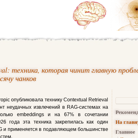
eval: техника, которая чинит главную проб
сячу чанков
opic опубликовала технику Contextual Retrieval
нт неудачных извлечений в RAG‑системах на
Рекомен
только embeddings и на 67% в сочетании
На глав
026 года эта техника закрепилась как один
AG и применяется в подавляющем большинстве
Главное
стем.