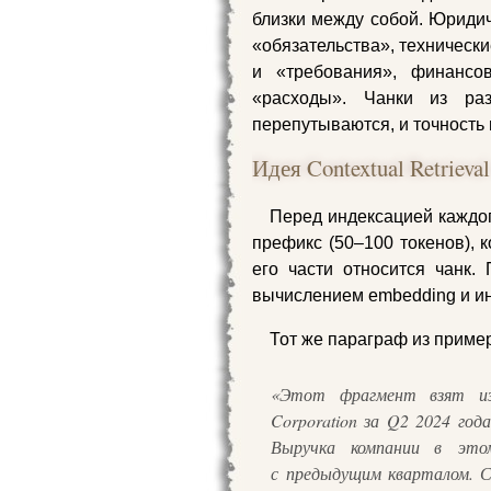
близки между собой. Юридич
«обязательства», техническ
и «требования», финансо
«расходы». Чанки из ра
перепутываются, и точность 
Идея Contextual Retrieva
Перед индексацией каждог
префикс (50–100 токенов), к
его части относится чанк.
вычислением embedding и и
Тот же параграф из приме
«Этот фрагмент взят из
Corporation за Q2 2024 года
Выручка компании в это
с предыдущим кварталом. С