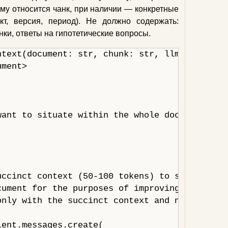
ому относится чанк, при наличии — конкретные
кт, версия, период). Не должно содержать:
нки, ответы на гипотетические вопросы.
ntext(document: str, chunk: str, llm_client) -
ment>

ant to situate within the whole document:

uccinct context (50-100 tokens) to situate thi
cument for the purposes of improving search re
nly with the succinct context and nothing els
ent.messages.create(
