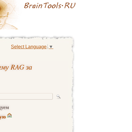
Select Language
▼
лему RAG за
дуем
ную