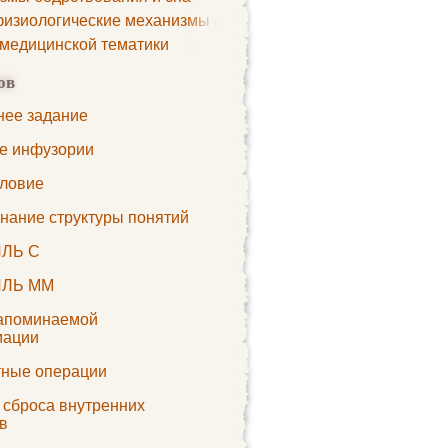
изиологические механизмы сна
 медицинской тематики
ов
ее задание
е инфузории
ловие
нание структуры понятий
ЛЬ С
ЛЬ MМ
апоминаемой
мации
тные операции
 сброса внутренних
в