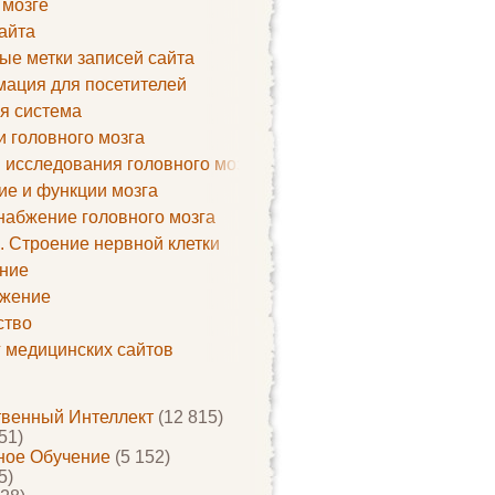
 мозге
айта
ые метки записей сайта
ация для посетителей
я система
и головного мозга
 исследования головного мозга
ие и функции мозга
набжение головного мозга
. Строение нервной клетки
ние
жение
ство
г медицинских сайтов
твенный Интеллект
(12 815)
51)
ое Обучение
(5 152)
5)