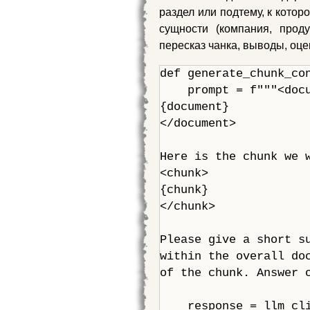
раздел или подтему, к котор
сущности (компания, проду
пересказ чанка, выводы, оце
def generate_chunk_co
    prompt = f"""<docu
{document}

</document>

Here is the chunk we w
<chunk>

{chunk}

</chunk>

Please give a short s
within the overall do
of the chunk. Answer o
    response = llm_cli