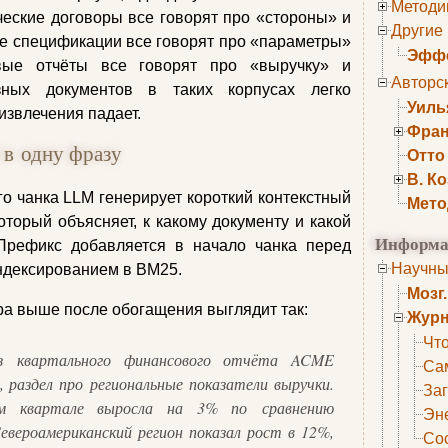
Методи
еские договоры все говорят про «стороны» и
Другие
ие спецификации все говорят про «параметры»
Эффе
вые отчёты все говорят про «выручку» и
Авторс
зных документов в таких корпусах легко
Уиль
извлечения падает.
Фран
l в одну фразу
Отто
В. К
о чанка LLM генерирует короткий контекстный
Мето
оторый объясняет, к какому документу и какой
Информа
 Префикс добавляется в начало чанка перед
Научны
ндексированием в BM25.
Мозг
ра выше после обогащения выглядит так:
Журн
Что
 квартального финансового отчёта ACME
Са
, раздел про региональные показатели выручки.
Заг
м квартале выросла на 3% по сравнению
Эне
евероамериканский регион показал рост в 12%,
Сос