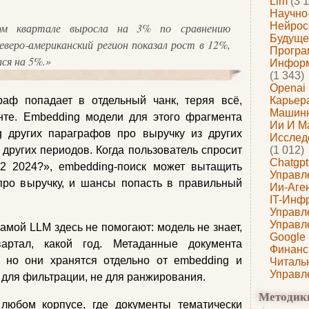
Llm
(3 1
Научно
Нейрос
ом квартале выросла на 3% по сравнению
Будуще
веро‑американский регион показал рост в 12%,
Програ
лся на 5%.»
Информ
(1 343)
Openai
раф попадает в отдельный чанк, теряя всё,
Карьера
Машин
нте. Embedding модели для этого фрагмента
Ии И М
g других параграфов про выручку из других
Исслед
 других периодов. Когда пользователь спросит
(1 012)
Chatgpt
 2024?», embedding‑поиск может вытащить
Управл
про выручку, и шансы попасть в правильный
Ии-Аге
IT-Инф
Управл
Управл
амой LLM здесь не помогают: модель не знает,
Google
вартал, какой год. Метаданные документа
Финанс
, но они хранятся отдельно от embedding и
Читаль
Управл
 для фильтрации, не для ранжирования.
Методик
любом корпусе, где документы тематически