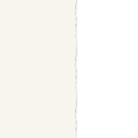
> str:

s chunk

trieval

e."""
