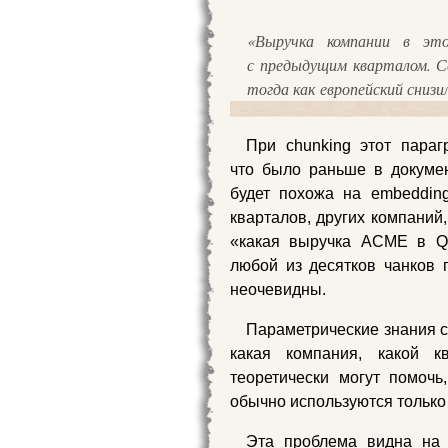
«Выручка компании в эт
с предыдущим кварталом. Се
тогда как европейский снизи
При chunking этот параг
что было раньше в докуме
будет похожа на embeddin
кварталов, других компаний,
«какая выручка ACME в Q2
любой из десятков чанков 
неочевидны.
Параметрические знания с
какая компания, какой к
теоретически могут помочь
обычно используются только
Эта проблема видна на 