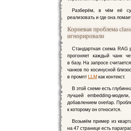
Разберём, в чём её су
реализовать и где она ломае
Корневая проблема clas
игнорировали
Стандартная схема RAG р
прогоняет каждый чанк че
в базу. На запросе считает
чанков по косинусной близо
в промпт
LLM
как контекст.
В этой схеме есть глубин
лучшей embedding‑модели,
добавлением overlap. Пробле
к которому он относится.
Возьмём пример из кварта
на 47 странице есть парагра