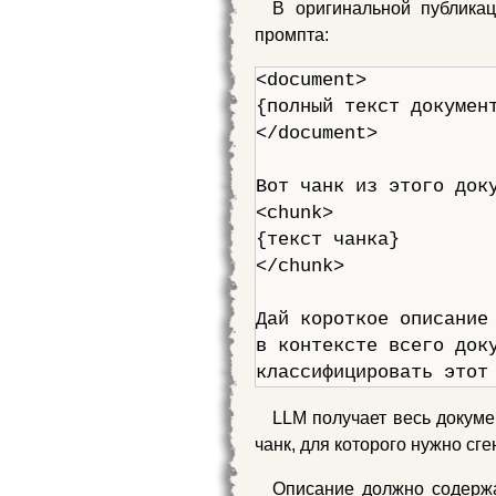
В оригинальной публикац
промпта:
<document>

{полный текст документ
</document>

Вот чанк из этого доку
<chunk>

{текст чанка}

</chunk>

Дай короткое описание 
в контексте всего доку
классифицировать этот
LLM получает весь докуме
чанк, для которого нужно сг
Описание должно содержат