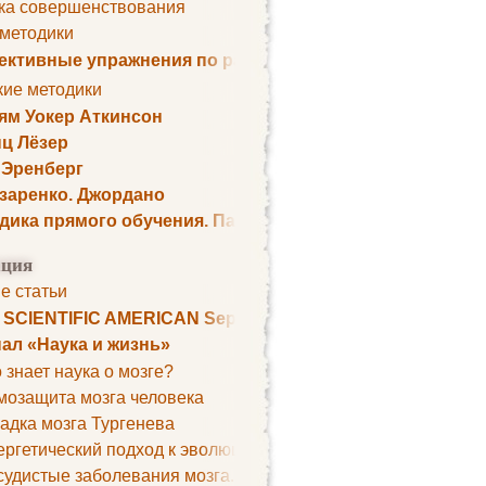
ка совершенствования
 методики
ктивные упражнения по развитию памяти
кие методики
ям Уокер Аткинсон
ц Лёзер
 Эренберг
озаренко. Джордано
дика прямого обучения. Пауль Шелли
ция
е статьи
. SCIENTIFIC AMERICAN September 1979
ал «Наука и жизнь»
 знает наука о мозге?
мозащита мозга человека
адка мозга Тургенева
ргетический подход к эволюции мозга
удистые заболевания мозга. Все может начаться с головно