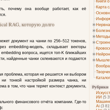
Книги о
Карта с
ть, почему она вообще работает, как её
Основн
тся.
Информ
sical RAG, которую долго
Нервна
Болезн
Методы
ежет документ на чанки по 256–512 токенов,
Строен
рез embedding‑модель, складывает векторы
Кровос
ся embedding вопроса, ищется топ‑K ближайших
Нейрон
сти, найденные чанки склеиваются и подаются
Мышле
Вообра
Творче
ная проблема, которая не решается ни выбором
Катало
 ни тонкой настройкой размера чанка, ни
Рубрики
ма в том, что чанк теряет контекст документа,
Искусс
ИИ
(5 3
Машинн
льного финансового отчёта компании. Где‑то
Ai
(3 81
ф: