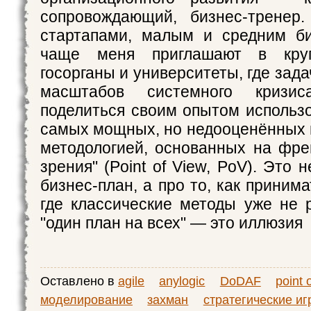
сопровождающий, бизнес-тренер
стартапами, малым и средним би
чаще меня приглашают в круп
госорганы и университеты, где зад
масштабов системного кризиса
поделиться своим опытом использо
самых мощных, но недооценённых
методологией, основанных на фре
зрения" (Point of View, PoV). Это 
бизнес-план, а про то, как приним
где классические методы уже не 
"один план на всех" — это иллюзия
Оставлено в
agile
anylogic
DoDAF
point 
моделирование
захман
стратегические иг