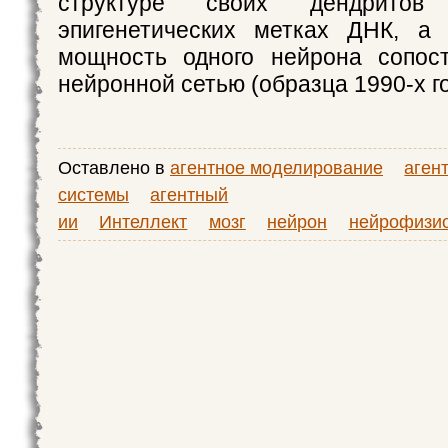
структуре своих дендрит
эпигенетических метках ДНК, а 
мощность одного нейрона сопос
нейронной сетью (образца 1990-х го
Оставлено в
агентное моделирование
аген
системы
агентный
ии
Интеллект
мозг
нейрон
нейрофизи