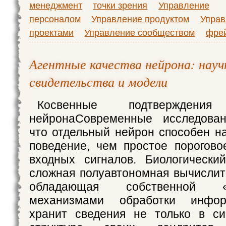
менеджмент
точки зрения
Управление
персоналом
Управление продуктом
Управ
проектами
Управление сообществом
фре
Агентные качества нейрона: нау
свидетельства и модели
Косвенные подтверждения 
нейронаСовременные исследован
что отдельный нейрон способен н
поведение, чем простое порогов
входных сигналов. Биологически
сложная полуавтономная вычислит
обладающая собственной 
механизмами обработки инфор
хранит сведения не только в си